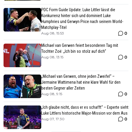
PDC Form Guide Update: Luke Littler lässt die
Konkurrenz hinter sich und dominiert Luke
Humphries und Gerwyn Price nach seinem World-
Matchplay-Titel
0
Aug 08, 15:53
Michael van Gerwen feiert besonderen Tag mit
Tochter Zoë: „Ich bin so stolz auf dich“
0
Aug 08, 13:15
„Michael van Gerwen, ohne jeden Zweifel“ –
Jermaine Wattimena hat eine klare Wahl für den
besten Gegner aller Zeiten
0
Aug 08, 9:15
„Ich glaube nicht, dass er es schafft“ – Experte sieht
Luke Littlers historische Major-Mission vor dem Aus
0
Aug 07, 17:30