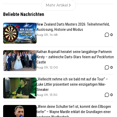
Mehr Artikel
Beliebte Nachrichten
New Zealand Darts Masters 2026: Teilnehmerfeld,
Auslosung, Historie und Modus
0
Aug 09, 14:48
Nathan Aspinall heiratet seine langjährige Partnerin
Kirsty – zahlreiche Darts-Stars feiern auf Peckforton
Castle
0
Aug 09, 12:00
„Vielleicht nehme ich sie bald mit auf die Tour“ –
Luke Littler präsentiert seine einzigartigen Nike-
Sneaker
0
Aug 09, 13:30
„Wenn deine Schulter tief ist, kommt dein Ellbogen
tiefer“ – Wayne Mardle erklärt die Grundlagen einer
sauberen Wurftechnik