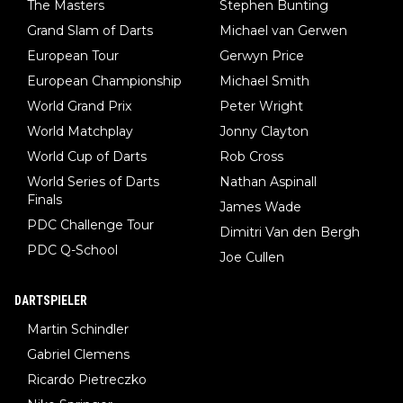
The Masters
Stephen Bunting
Grand Slam of Darts
Michael van Gerwen
European Tour
Gerwyn Price
European Championship
Michael Smith
World Grand Prix
Peter Wright
World Matchplay
Jonny Clayton
World Cup of Darts
Rob Cross
World Series of Darts
Nathan Aspinall
Finals
James Wade
PDC Challenge Tour
Dimitri Van den Bergh
PDC Q-School
Joe Cullen
DARTSPIELER
Martin Schindler
Gabriel Clemens
Ricardo Pietreczko