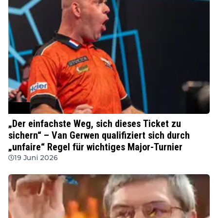
PDC
„Der einfachste Weg, sich dieses Ticket zu
sichern“ – Van Gerwen qualifiziert sich durch
„unfaire“ Regel für wichtiges Major-Turnier
19 Juni 2026