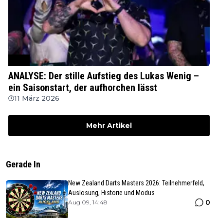
PDC
ANALYSE: Der stille Aufstieg des Lukas Wenig –
ein Saisonstart, der aufhorchen lässt
11 März 2026
Mehr Artikel
Gerade In
New Zealand Darts Masters 2026: Teilnehmerfeld,
Auslosung, Historie und Modus
0
Aug 09, 14:48