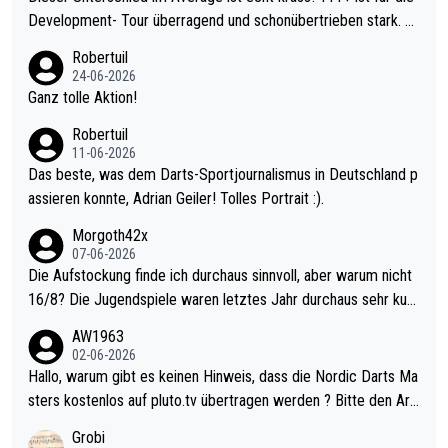
Development- Tour überragend und schonübertrieben stark. U
nter 60 im Ave dagegen eigentlich schon zu schwach - gerade
Robertuil
mal 40+ erst recht. Da gewinnst keinen Blumentopf - ist ja noc
24-06-2026
h krasser wie ein Pokalspiel eines Kreisligisten vs einem Bund
Ganz tolle Aktion!
esligisten.
Robertuil
11-06-2026
Das beste, was dem Darts-Sportjournalismus in Deutschland p
assieren konnte, Adrian Geiler! Tolles Portrait :).
Morgoth42x
07-06-2026
Die Aufstockung finde ich durchaus sinnvoll, aber warum nicht
16/8? Die Jugendspiele waren letztes Jahr durchaus sehr kurz
weilig und besser anzuschauen, als manch Erwachsenenspiel.
AW1963
Allerdings ist Mitchell Lawrie als Nummer 1 der Welt eh qualifi
02-06-2026
ziert. Somit ändert die automatische Qualifikation des Weltmei
Hallo, warum gibt es keinen Hinweis, dass die Nordic Darts Ma
sters erstmal nichts. Ich denke sie wollen damit für nächstes J
sters kostenlos auf pluto.tv übertragen werden ? Bitte den Arti
ahr vorsorgen, denn da ist er alt genug für die PDC und wird w
kel aktualisieren, danke!
Grobi
ohl wenig WDF Turniere spielen. Dies war bei Archie Self letzt