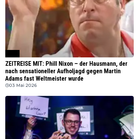
BDO
ZEITREISE MIT: Phill Nixon – der Hausmann, der
nach sensationeller Aufholjagd gegen Martin
Adams fast Weltmeister wurde
03 Mai 2026