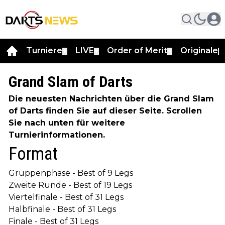
Turniere
LIVE
Order of Merit
Originale
▼
▼
▼
▼
Grand Slam of Darts
Die neuesten Nachrichten über die Grand Slam
of Darts finden Sie auf dieser Seite. Scrollen
Sie nach unten für weitere
Turnierinformationen.
Format
Gruppenphase - Best of 9 Legs
Zweite Runde - Best of 19 Legs
Viertelfinale - Best of 31 Legs
Halbfinale - Best of 31 Legs
Finale - Best of 31 Legs