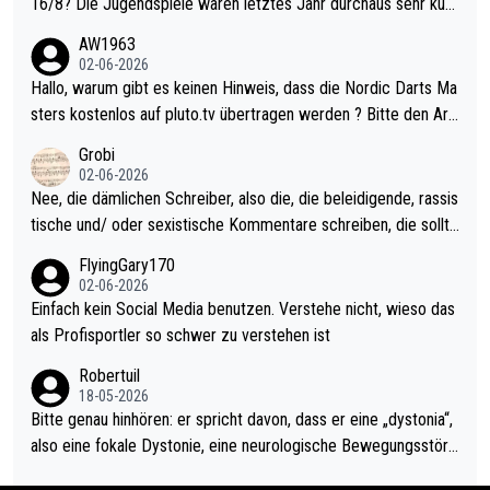
16/8? Die Jugendspiele waren letztes Jahr durchaus sehr kurz
weilig und besser anzuschauen, als manch Erwachsenenspiel.
AW1963
Allerdings ist Mitchell Lawrie als Nummer 1 der Welt eh qualifi
02-06-2026
ziert. Somit ändert die automatische Qualifikation des Weltmei
Hallo, warum gibt es keinen Hinweis, dass die Nordic Darts Ma
sters erstmal nichts. Ich denke sie wollen damit für nächstes J
sters kostenlos auf pluto.tv übertragen werden ? Bitte den Arti
ahr vorsorgen, denn da ist er alt genug für die PDC und wird w
kel aktualisieren, danke!
Grobi
ohl wenig WDF Turniere spielen. Dies war bei Archie Self letzt
02-06-2026
es Jahr der Fall. Er musste als amtierender Weltmeister durch
Nee, die dämlichen Schreiber, also die, die beleidigende, rassis
den Qualifier und ich glaube kaum, dass Mitchel sich das (in Ve
tische und/ oder sexistische Kommentare schreiben, die sollte
gas) antun würde, wenn er doch eigentlich die PDC-WM als Zi
n das einfach mal bleiben lassen. Sollten besser mal ihr eigene
FlyingGary170
el hat.
s Leben in den Griff kriegen. Nur eins wundert mich: Luke Little
02-06-2026
r war doch neulich erst derjenige, der über Social Media GvV p
Einfach kein Social Media benutzen. Verstehe nicht, wieso das
rovoziert hat. Und Littlers Mutter schießt öfters mal gegen Ric
als Profisportler so schwer zu verstehen ist
ardo Pietreczko auf Social Media. Hmmmm. Finde den Fehler!
Robertuil
18-05-2026
Bitte genau hinhören: er spricht davon, dass er eine „dystonia“,
also eine fokale Dystonie, eine neurologische Bewegungsstöru
ng, bei der unkontrolliert Bewegungen und Krämpfe erzeugt w