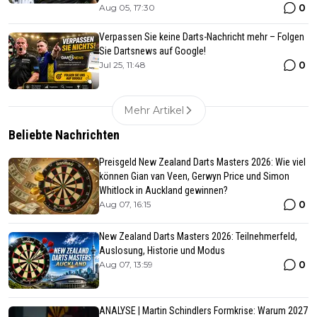
0
Aug 05, 17:30
Verpassen Sie keine Darts-Nachricht mehr – Folgen
Sie Dartsnews auf Google!
0
Jul 25, 11:48
Mehr Artikel
Beliebte Nachrichten
Preisgeld New Zealand Darts Masters 2026: Wie viel
können Gian van Veen, Gerwyn Price und Simon
Whitlock in Auckland gewinnen?
0
Aug 07, 16:15
New Zealand Darts Masters 2026: Teilnehmerfeld,
Auslosung, Historie und Modus
0
Aug 07, 13:59
ANALYSE | Martin Schindlers Formkrise: Warum 2027