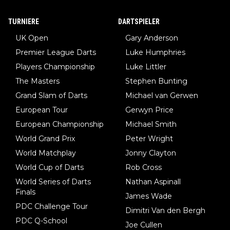
erden, im Arm hat. Und, dass Medikamente ihm helfen! Ich glau
be immer noch, dass sehr viele der Dartits-Fälle fälschlich psy
TURNIERE
DARTSPIELER
chologisiert werden und eigentlich fokale Dystonien sind. Und
UK Open
Gary Anderson
diese könnten teils wirksam behandelt werden! Dafür müsste
Premier League Darts
Luke Humphries
man nur zum Neurologen und nicht zum Mentaltrainer gehen…
Players Championship
Luke Littler
The Masters
Stephen Bunting
Grand Slam of Darts
Michael van Gerwen
European Tour
Gerwyn Price
European Championship
Michael Smith
World Grand Prix
Peter Wright
World Matchplay
Jonny Clayton
World Cup of Darts
Rob Cross
World Series of Darts
Nathan Aspinall
Finals
James Wade
PDC Challenge Tour
Dimitri Van den Bergh
PDC Q-School
Joe Cullen