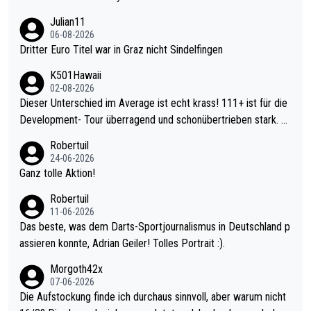
Julian11
06-08-2026
Dritter Euro Titel war in Graz nicht Sindelfingen
K501Hawaii
02-08-2026
Dieser Unterschied im Average ist echt krass! 111+ ist für die
Development- Tour überragend und schonübertrieben stark. U
nter 60 im Ave dagegen eigentlich schon zu schwach - gerade
Robertuil
mal 40+ erst recht. Da gewinnst keinen Blumentopf - ist ja noc
24-06-2026
h krasser wie ein Pokalspiel eines Kreisligisten vs einem Bund
Ganz tolle Aktion!
esligisten.
Robertuil
11-06-2026
Das beste, was dem Darts-Sportjournalismus in Deutschland p
assieren konnte, Adrian Geiler! Tolles Portrait :).
Morgoth42x
07-06-2026
Die Aufstockung finde ich durchaus sinnvoll, aber warum nicht