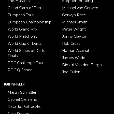
The Masters
Stephen Bunting
Grand Slam of Darts
Michael van Gerwen
European Tour
Gerwyn Price
European Championship
Michael Smith
World Grand Prix
Peter Wright
World Matchplay
Jonny Clayton
World Cup of Darts
Rob Cross
World Series of Darts
Nathan Aspinall
Finals
James Wade
PDC Challenge Tour
Dimitri Van den Bergh
PDC Q-School
Joe Cullen
DARTSPIELER
Martin Schindler
Gabriel Clemens
Ricardo Pietreczko
Niko Springer