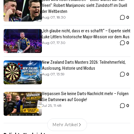
Veen“: Robert Marijanovic sieht Zündstoff im Duell
der Weltbesten
0
Aug 07, 18:30
„Ich glaube nicht, dass er es schafft“ – Experte sieht
Luke Littlers historische Major-Mission vor dem Aus
0
Aug 07, 17:30
New Zealand Darts Masters 2026: Teilnehmerfeld,
Auslosung, Historie und Modus
0
Aug 07, 13:59
Verpassen Sie keine Darts-Nachricht mehr – Folgen
Sie Dartsnews auf Google!
0
Jul 25, 11:48
Mehr Artikel