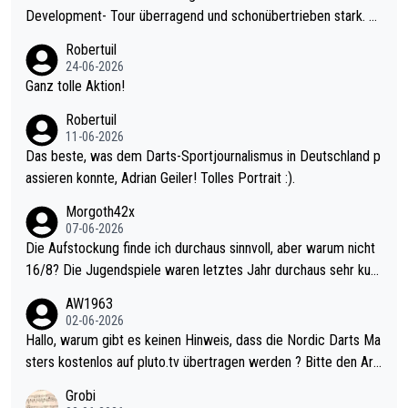
Development- Tour überragend und schonübertrieben stark. U
nter 60 im Ave dagegen eigentlich schon zu schwach - gerade
Robertuil
mal 40+ erst recht. Da gewinnst keinen Blumentopf - ist ja noc
24-06-2026
h krasser wie ein Pokalspiel eines Kreisligisten vs einem Bund
Ganz tolle Aktion!
esligisten.
Robertuil
11-06-2026
Das beste, was dem Darts-Sportjournalismus in Deutschland p
assieren konnte, Adrian Geiler! Tolles Portrait :).
Morgoth42x
07-06-2026
Die Aufstockung finde ich durchaus sinnvoll, aber warum nicht
16/8? Die Jugendspiele waren letztes Jahr durchaus sehr kurz
weilig und besser anzuschauen, als manch Erwachsenenspiel.
AW1963
Allerdings ist Mitchell Lawrie als Nummer 1 der Welt eh qualifi
02-06-2026
ziert. Somit ändert die automatische Qualifikation des Weltmei
Hallo, warum gibt es keinen Hinweis, dass die Nordic Darts Ma
sters erstmal nichts. Ich denke sie wollen damit für nächstes J
sters kostenlos auf pluto.tv übertragen werden ? Bitte den Arti
ahr vorsorgen, denn da ist er alt genug für die PDC und wird w
kel aktualisieren, danke!
Grobi
ohl wenig WDF Turniere spielen. Dies war bei Archie Self letzt