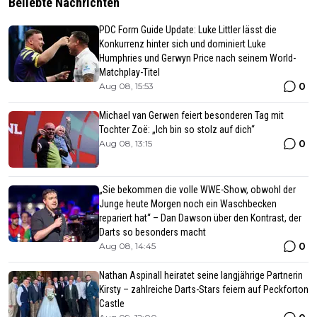
Beliebte Nachrichten
PDC Form Guide Update: Luke Littler lässt die
Konkurrenz hinter sich und dominiert Luke
Humphries und Gerwyn Price nach seinem World-
Matchplay-Titel
0
Aug 08, 15:53
Michael van Gerwen feiert besonderen Tag mit
Tochter Zoë: „Ich bin so stolz auf dich“
0
Aug 08, 13:15
„Sie bekommen die volle WWE-Show, obwohl der
Junge heute Morgen noch ein Waschbecken
repariert hat“ – Dan Dawson über den Kontrast, der
Darts so besonders macht
0
Aug 08, 14:45
Nathan Aspinall heiratet seine langjährige Partnerin
Kirsty – zahlreiche Darts-Stars feiern auf Peckforton
Castle