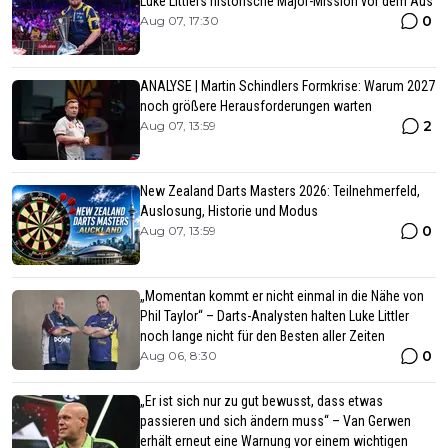
Luke Littlers historische Major-Mission vor dem Aus
0
Aug 07, 17:30
ANALYSE | Martin Schindlers Formkrise: Warum 2027
noch größere Herausforderungen warten
2
Aug 07, 13:59
New Zealand Darts Masters 2026: Teilnehmerfeld,
Auslosung, Historie und Modus
0
Aug 07, 13:59
„Momentan kommt er nicht einmal in die Nähe von
Phil Taylor“ – Darts-Analysten halten Luke Littler
noch lange nicht für den Besten aller Zeiten
0
Aug 06, 8:30
„Er ist sich nur zu gut bewusst, dass etwas
passieren und sich ändern muss“ – Van Gerwen
erhält erneut eine Warnung vor einem wichtigen