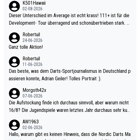
K501Hawaii
02-08-2026
Dieser Unterschied im Average ist echt krass! 111+ ist für die
Development- Tour überragend und schonübertrieben stark. U
nter 60 im Ave dagegen eigentlich schon zu schwach - gerade
Robertuil
mal 40+ erst recht. Da gewinnst keinen Blumentopf - ist ja noc
24-06-2026
h krasser wie ein Pokalspiel eines Kreisligisten vs einem Bund
Ganz tolle Aktion!
esligisten.
Robertuil
11-06-2026
Das beste, was dem Darts-Sportjournalismus in Deutschland p
assieren konnte, Adrian Geiler! Tolles Portrait :).
Morgoth42x
07-06-2026
Die Aufstockung finde ich durchaus sinnvoll, aber warum nicht
16/8? Die Jugendspiele waren letztes Jahr durchaus sehr kurz
weilig und besser anzuschauen, als manch Erwachsenenspiel.
AW1963
Allerdings ist Mitchell Lawrie als Nummer 1 der Welt eh qualifi
02-06-2026
ziert. Somit ändert die automatische Qualifikation des Weltmei
Hallo, warum gibt es keinen Hinweis, dass die Nordic Darts Ma