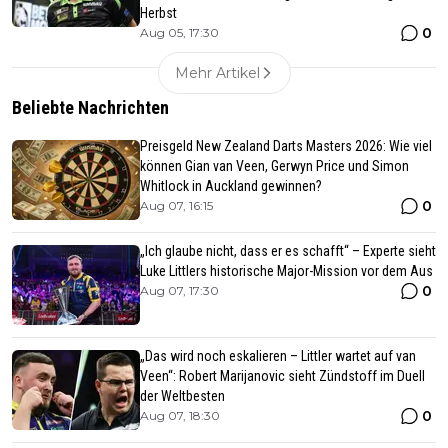
Herbst
0
Aug 05, 17:30
Mehr Artikel
Beliebte Nachrichten
Preisgeld New Zealand Darts Masters 2026: Wie viel
können Gian van Veen, Gerwyn Price und Simon
Whitlock in Auckland gewinnen?
0
Aug 07, 16:15
„Ich glaube nicht, dass er es schafft“ – Experte sieht
Luke Littlers historische Major-Mission vor dem Aus
0
Aug 07, 17:30
„Das wird noch eskalieren – Littler wartet auf van
Veen“: Robert Marijanovic sieht Zündstoff im Duell
der Weltbesten
0
Aug 07, 18:30