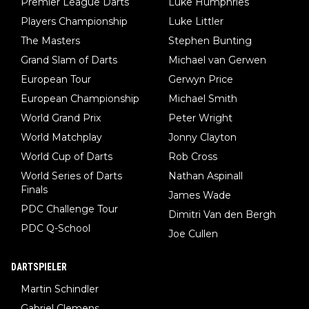
Premier League Darts
Luke Humphries
man nur zum Neurologen und nicht zum Mentaltrainer gehen…
Players Championship
Luke Littler
The Masters
Stephen Bunting
Grand Slam of Darts
Michael van Gerwen
European Tour
Gerwyn Price
European Championship
Michael Smith
World Grand Prix
Peter Wright
World Matchplay
Jonny Clayton
World Cup of Darts
Rob Cross
World Series of Darts
Nathan Aspinall
Finals
James Wade
PDC Challenge Tour
Dimitri Van den Bergh
PDC Q-School
Joe Cullen
DARTSPIELER
Martin Schindler
Gabriel Clemens