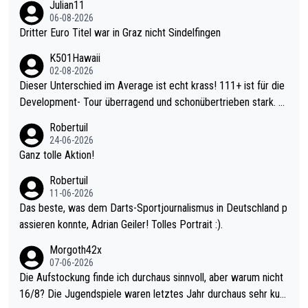
Julian11
06-08-2026
Dritter Euro Titel war in Graz nicht Sindelfingen
K501Hawaii
02-08-2026
Dieser Unterschied im Average ist echt krass! 111+ ist für die
Development- Tour überragend und schonübertrieben stark. U
nter 60 im Ave dagegen eigentlich schon zu schwach - gerade
Robertuil
mal 40+ erst recht. Da gewinnst keinen Blumentopf - ist ja noc
24-06-2026
h krasser wie ein Pokalspiel eines Kreisligisten vs einem Bund
Ganz tolle Aktion!
esligisten.
Robertuil
11-06-2026
Das beste, was dem Darts-Sportjournalismus in Deutschland p
assieren konnte, Adrian Geiler! Tolles Portrait :).
Morgoth42x
07-06-2026
Die Aufstockung finde ich durchaus sinnvoll, aber warum nicht
16/8? Die Jugendspiele waren letztes Jahr durchaus sehr kurz