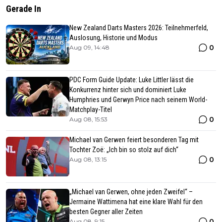
Gerade In
New Zealand Darts Masters 2026: Teilnehmerfeld,
Auslosung, Historie und Modus
0
Aug 09, 14:48
PDC Form Guide Update: Luke Littler lässt die
Konkurrenz hinter sich und dominiert Luke
Humphries und Gerwyn Price nach seinem World-
Matchplay-Titel
0
Aug 08, 15:53
Michael van Gerwen feiert besonderen Tag mit
Tochter Zoë: „Ich bin so stolz auf dich“
0
Aug 08, 13:15
„Michael van Gerwen, ohne jeden Zweifel“ –
Jermaine Wattimena hat eine klare Wahl für den
besten Gegner aller Zeiten
0
Aug 08, 9:15