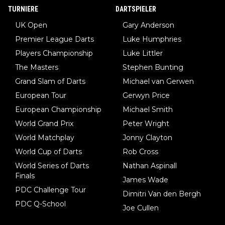
be immer noch, dass sehr viele der Dartits-Fälle fälschlich psy
TURNIERE
DARTSPIELER
chologisiert werden und eigentlich fokale Dystonien sind. Und
UK Open
Gary Anderson
diese könnten teils wirksam behandelt werden! Dafür müsste
Premier League Darts
Luke Humphries
man nur zum Neurologen und nicht zum Mentaltrainer gehen…
Players Championship
Luke Littler
The Masters
Stephen Bunting
Grand Slam of Darts
Michael van Gerwen
European Tour
Gerwyn Price
European Championship
Michael Smith
World Grand Prix
Peter Wright
World Matchplay
Jonny Clayton
World Cup of Darts
Rob Cross
World Series of Darts
Nathan Aspinall
Finals
James Wade
PDC Challenge Tour
Dimitri Van den Bergh
PDC Q-School
Joe Cullen