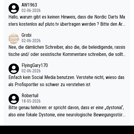
weilig und besser anzuschauen, als manch Erwachsenenspiel.
AW1963
Allerdings ist Mitchell Lawrie als Nummer 1 der Welt eh qualifi
02-06-2026
ziert. Somit ändert die automatische Qualifikation des Weltmei
Hallo, warum gibt es keinen Hinweis, dass die Nordic Darts Ma
sters erstmal nichts. Ich denke sie wollen damit für nächstes J
sters kostenlos auf pluto.tv übertragen werden ? Bitte den Arti
ahr vorsorgen, denn da ist er alt genug für die PDC und wird w
kel aktualisieren, danke!
Grobi
ohl wenig WDF Turniere spielen. Dies war bei Archie Self letzt
02-06-2026
es Jahr der Fall. Er musste als amtierender Weltmeister durch
Nee, die dämlichen Schreiber, also die, die beleidigende, rassis
den Qualifier und ich glaube kaum, dass Mitchel sich das (in Ve
tische und/ oder sexistische Kommentare schreiben, die sollte
gas) antun würde, wenn er doch eigentlich die PDC-WM als Zi
n das einfach mal bleiben lassen. Sollten besser mal ihr eigene
FlyingGary170
el hat.
s Leben in den Griff kriegen. Nur eins wundert mich: Luke Little
02-06-2026
r war doch neulich erst derjenige, der über Social Media GvV p
Einfach kein Social Media benutzen. Verstehe nicht, wieso das
rovoziert hat. Und Littlers Mutter schießt öfters mal gegen Ric
als Profisportler so schwer zu verstehen ist
ardo Pietreczko auf Social Media. Hmmmm. Finde den Fehler!
Robertuil
18-05-2026
Bitte genau hinhören: er spricht davon, dass er eine „dystonia“,
also eine fokale Dystonie, eine neurologische Bewegungsstöru
ng, bei der unkontrolliert Bewegungen und Krämpfe erzeugt w
erden, im Arm hat. Und, dass Medikamente ihm helfen! Ich glau