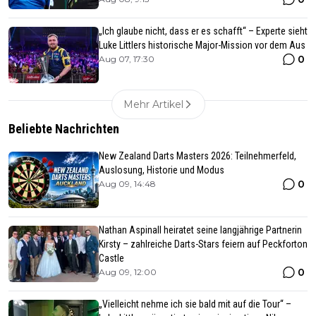
„Ich glaube nicht, dass er es schafft“ – Experte sieht
Luke Littlers historische Major-Mission vor dem Aus
0
Aug 07, 17:30
Mehr Artikel
Beliebte Nachrichten
New Zealand Darts Masters 2026: Teilnehmerfeld,
Auslosung, Historie und Modus
0
Aug 09, 14:48
Nathan Aspinall heiratet seine langjährige Partnerin
Kirsty – zahlreiche Darts-Stars feiern auf Peckforton
Castle
0
Aug 09, 12:00
„Vielleicht nehme ich sie bald mit auf die Tour“ –