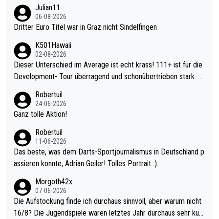
Julian11
06-08-2026
Dritter Euro Titel war in Graz nicht Sindelfingen
K501Hawaii
02-08-2026
Dieser Unterschied im Average ist echt krass! 111+ ist für die
Development- Tour überragend und schonübertrieben stark. U
nter 60 im Ave dagegen eigentlich schon zu schwach - gerade
Robertuil
mal 40+ erst recht. Da gewinnst keinen Blumentopf - ist ja noc
24-06-2026
h krasser wie ein Pokalspiel eines Kreisligisten vs einem Bund
Ganz tolle Aktion!
esligisten.
Robertuil
11-06-2026
Das beste, was dem Darts-Sportjournalismus in Deutschland p
assieren konnte, Adrian Geiler! Tolles Portrait :).
Morgoth42x
07-06-2026
Die Aufstockung finde ich durchaus sinnvoll, aber warum nicht
16/8? Die Jugendspiele waren letztes Jahr durchaus sehr kurz