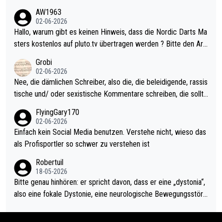
weilig und besser anzuschauen, als manch Erwachsenenspiel.
AW1963
Allerdings ist Mitchell Lawrie als Nummer 1 der Welt eh qualifi
02-06-2026
ziert. Somit ändert die automatische Qualifikation des Weltmei
Hallo, warum gibt es keinen Hinweis, dass die Nordic Darts Ma
sters erstmal nichts. Ich denke sie wollen damit für nächstes J
sters kostenlos auf pluto.tv übertragen werden ? Bitte den Arti
ahr vorsorgen, denn da ist er alt genug für die PDC und wird w
kel aktualisieren, danke!
Grobi
ohl wenig WDF Turniere spielen. Dies war bei Archie Self letzt
02-06-2026
es Jahr der Fall. Er musste als amtierender Weltmeister durch
Nee, die dämlichen Schreiber, also die, die beleidigende, rassis
den Qualifier und ich glaube kaum, dass Mitchel sich das (in Ve
tische und/ oder sexistische Kommentare schreiben, die sollte
gas) antun würde, wenn er doch eigentlich die PDC-WM als Zi
n das einfach mal bleiben lassen. Sollten besser mal ihr eigene
FlyingGary170
el hat.
s Leben in den Griff kriegen. Nur eins wundert mich: Luke Little
02-06-2026
r war doch neulich erst derjenige, der über Social Media GvV p
Einfach kein Social Media benutzen. Verstehe nicht, wieso das
rovoziert hat. Und Littlers Mutter schießt öfters mal gegen Ric
als Profisportler so schwer zu verstehen ist
ardo Pietreczko auf Social Media. Hmmmm. Finde den Fehler!
Robertuil
18-05-2026
Bitte genau hinhören: er spricht davon, dass er eine „dystonia“,
also eine fokale Dystonie, eine neurologische Bewegungsstöru
ng, bei der unkontrolliert Bewegungen und Krämpfe erzeugt w
erden, im Arm hat. Und, dass Medikamente ihm helfen! Ich glau