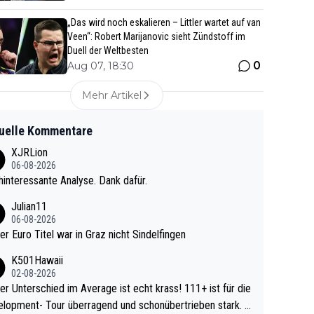
„Das wird noch eskalieren – Littler wartet auf van
Veen“: Robert Marijanovic sieht Zündstoff im
Duell der Weltbesten
0
Aug 07, 18:30
Mehr Artikel
uelle Kommentare
XJRLion
06-08-2026
interessante Analyse. Dank dafür.
Julian11
06-08-2026
ter Euro Titel war in Graz nicht Sindelfingen
K501Hawaii
02-08-2026
r Unterschied im Average ist echt krass! 111+ ist für die
lopment- Tour überragend und schonübertrieben stark. U