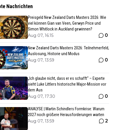
bte Nachrichten
Preisgeld New Zealand Darts Masters 2026: Wie
viel können Gian van Veen, Gerwyn Price und
Simon Whitlock in Auckland gewinnen?
0
Aug 07, 16:15
New Zealand Darts Masters 2026: Teilnehmerfeld,
Auslosung, Historie und Modus
0
Aug 07, 13:59
„Ich glaube nicht, dass er es schafft“ – Experte
sieht Luke Littlers historische Major-Mission vor
dem Aus
0
Aug 07, 17:30
ANALYSE | Martin Schindlers Formkrise: Warum
2027 noch größere Herausforderungen warten
2
Aug 07, 13:59