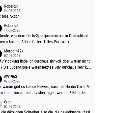
 Ave dagegen eigentlich schon zu schwach - gerad
Robertuil
st recht. Da gewinnst keinen Blumentopf - ist ja n
24-06-2026
kalspiel eines Kreisligisten vs einem Bu
 tolle Aktion!
ligisten.
Robertuil
11-06-2026
beste, was dem Darts-Sportjournalismus in Deutschland
ieren konnte, Adrian Geiler! Tolles Portrait :).
Morgoth42x
07-06-2026
Aufstockung finde ich durchaus sinnvoll, aber warum nicht
r durchaus sehr kur
lig und besser anzuschauen, als manch Erwachsenenspie
AW1963
02-06-2026
ert. Somit ändert die automatische Qualifikation des Weltm
e Nordic Darts M
mal nichts. Ich denke sie wollen damit für nächste
rs kostenlos auf pluto.tv übertragen werden ? Bitte den A
hr vorsorgen, denn da ist er alt genug für die PDC und wir
el aktualisieren, danke!
Grobi
hl wenig WDF Turniere spielen. Dies war bei Archie Self l
02-06-2026
es Jahr der Fall. Er musste als amtierender Weltmeister d
 die dämlichen Schreiber, also die, die beleidigende, rassi