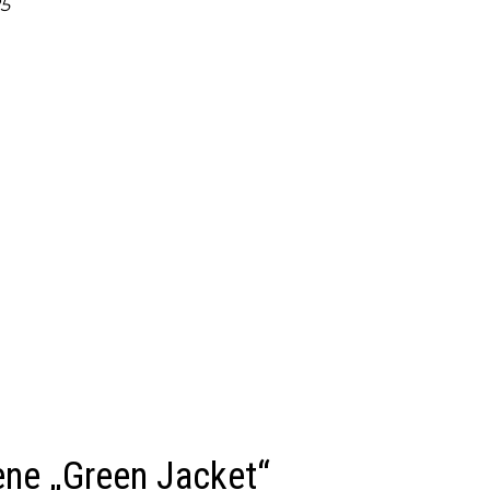
5
ene „Green Jacket“