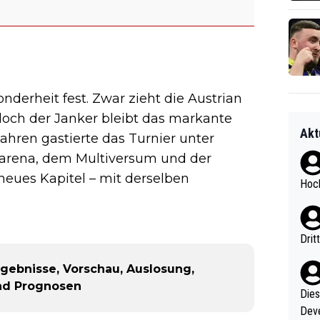
nderheit fest. Zwar zieht die Austrian
doch der Janker bleibt das markante
Akt
hren gastierte das Turnier unter
garena, dem Multiversum und der
neues Kapitel – mit derselben
Hoch
Drit
rgebnisse, Vorschau, Auslosung,
und Prognosen
Diese
Deve