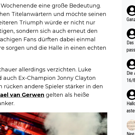
nter 60 im
das Wochenende eine große Bedeutung.
e mal 40+ er
chen Titelanwärtern und möchte seinen
och krasser wie ein Po
Ganz
weiteren Triumph würde er nicht nur
ndes
tigen, sondern sich auch erneut den
rachigen Fans dürften dabei einmal
Das 
 sorgen und die Halle in einen echten
pass
auer allerdings verzichten. Luke
Die 
nd auch Ex-Champion Jonny Clayton
16/8? Die Jugendspiele waren letztes Jah
h rücken andere Spieler stärker in den
zwei
ael van Gerwen
gelten als heiße
l. Allerdings ist Mitchell Lawrie als Nummer 1 der Welt eh quali
fizi
anker.
Hallo, warum gibt es keinen Hinweis, dass di
eisters erst
aste
s Ja
rtik
d wo
etzt
Nee,