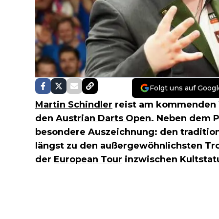
Folgt uns auf Googl
Martin Schindler
reist am kommenden
den
Austrian Darts Open
. Neben dem P
besondere Auszeichnung: den tradition
längst zu den außergewöhnlichsten Tr
der
European Tour
inzwischen Kultstat