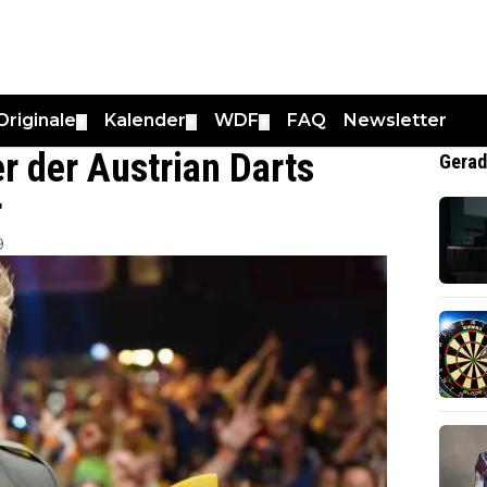
Originale
Kalender
WDF
FAQ
Newsletter
▼
▼
▼
 der Austrian Darts
Gerad
r
9