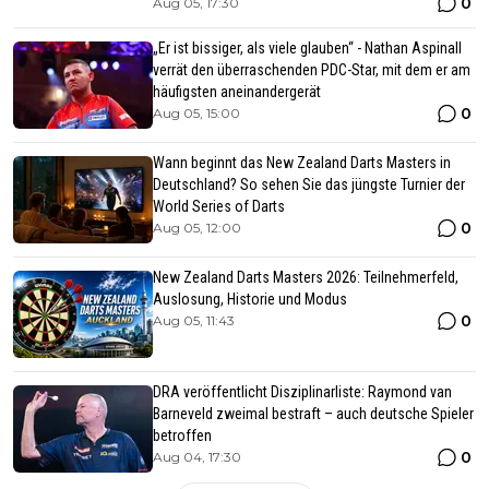
0
Aug 05, 17:30
„Er ist bissiger, als viele glauben“ - Nathan Aspinall
verrät den überraschenden PDC-Star, mit dem er am
häufigsten aneinandergerät
0
Aug 05, 15:00
Wann beginnt das New Zealand Darts Masters in
Deutschland? So sehen Sie das jüngste Turnier der
World Series of Darts
0
Aug 05, 12:00
New Zealand Darts Masters 2026: Teilnehmerfeld,
Auslosung, Historie und Modus
0
Aug 05, 11:43
DRA veröffentlicht Disziplinarliste: Raymond van
Barneveld zweimal bestraft – auch deutsche Spieler
betroffen
0
Aug 04, 17:30