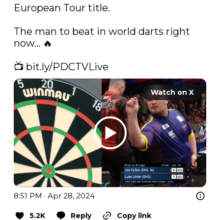
European Tour title. 

The man to beat in world darts right 
now... 🔥

📺 
bit.ly/PDCTVLive
Watch on X
8:51 PM · Apr 28, 2024
5.2K
Reply
Copy link