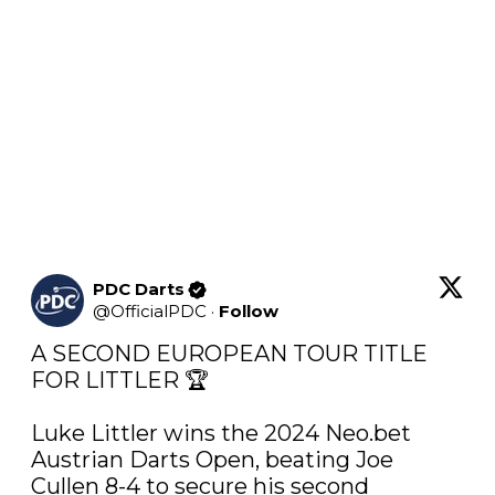
PDC Darts
@
OfficialPDC
·
Follow
A SECOND EUROPEAN TOUR TITLE 
FOR LITTLER 🏆

Luke Littler wins the 2024 
Neo.bet
Austrian Darts Open, beating Joe 
Cullen 8-4 to secure his second 