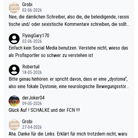
kel aktualisieren, danke!
Grobi
ohl wenig WDF Turniere spielen. Dies war bei Archie Self letzt
02-06-2026
es Jahr der Fall. Er musste als amtierender Weltmeister durch
Nee, die dämlichen Schreiber, also die, die beleidigende, rassis
den Qualifier und ich glaube kaum, dass Mitchel sich das (in Ve
tische und/ oder sexistische Kommentare schreiben, die sollte
gas) antun würde, wenn er doch eigentlich die PDC-WM als Zi
n das einfach mal bleiben lassen. Sollten besser mal ihr eigene
FlyingGary170
el hat.
s Leben in den Griff kriegen. Nur eins wundert mich: Luke Little
02-06-2026
r war doch neulich erst derjenige, der über Social Media GvV p
Einfach kein Social Media benutzen. Verstehe nicht, wieso das
rovoziert hat. Und Littlers Mutter schießt öfters mal gegen Ric
als Profisportler so schwer zu verstehen ist
ardo Pietreczko auf Social Media. Hmmmm. Finde den Fehler!
Robertuil
18-05-2026
Bitte genau hinhören: er spricht davon, dass er eine „dystonia“,
also eine fokale Dystonie, eine neurologische Bewegungsstöru
ng, bei der unkontrolliert Bewegungen und Krämpfe erzeugt w
derJoker04
erden, im Arm hat. Und, dass Medikamente ihm helfen! Ich glau
09-05-2026
be immer noch, dass sehr viele der Dartits-Fälle fälschlich psy
Glück Auf ! SCHALKE und der FCN !!!
chologisiert werden und eigentlich fokale Dystonien sind. Und
Grobi
diese könnten teils wirksam behandelt werden! Dafür müsste
27-04-2026
man nur zum Neurologen und nicht zum Mentaltrainer gehen…
Aha. Danke für die Links. Erklärt für mich trotzdem nicht, waru