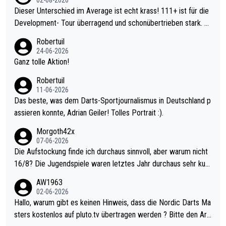
Dieser Unterschied im Average ist echt krass! 111+ ist für die
Development- Tour überragend und schonübertrieben stark. U
nter 60 im Ave dagegen eigentlich schon zu schwach - gerade
Robertuil
mal 40+ erst recht. Da gewinnst keinen Blumentopf - ist ja noc
24-06-2026
h krasser wie ein Pokalspiel eines Kreisligisten vs einem Bund
Ganz tolle Aktion!
esligisten.
Robertuil
11-06-2026
Das beste, was dem Darts-Sportjournalismus in Deutschland p
assieren konnte, Adrian Geiler! Tolles Portrait :).
Morgoth42x
07-06-2026
Die Aufstockung finde ich durchaus sinnvoll, aber warum nicht
16/8? Die Jugendspiele waren letztes Jahr durchaus sehr kurz
weilig und besser anzuschauen, als manch Erwachsenenspiel.
AW1963
Allerdings ist Mitchell Lawrie als Nummer 1 der Welt eh qualifi
02-06-2026
ziert. Somit ändert die automatische Qualifikation des Weltmei
Hallo, warum gibt es keinen Hinweis, dass die Nordic Darts Ma
sters erstmal nichts. Ich denke sie wollen damit für nächstes J
sters kostenlos auf pluto.tv übertragen werden ? Bitte den Arti
ahr vorsorgen, denn da ist er alt genug für die PDC und wird w