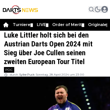
Turniere
LIVE
Order of Merit
Originale
▼
▼
▼
▼
Luke Littler holt sich bei den
Austrian Darts Open 2024 mit
Sieg über Joe Cullen seinen
zweiten European Tour Titel
PDC
durch
Sylke Puck
Sonntag, 28 April 2024 um 23:00