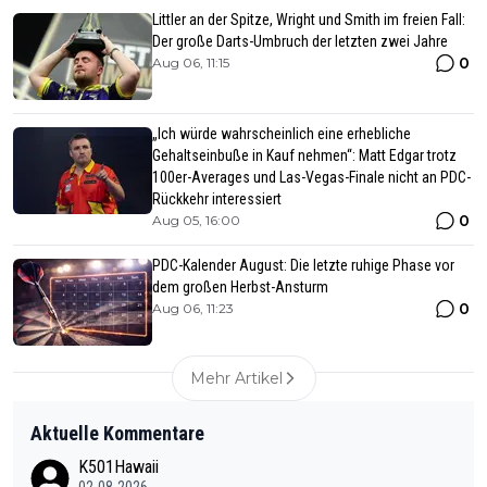
Littler an der Spitze, Wright und Smith im freien Fall:
Der große Darts-Umbruch der letzten zwei Jahre
0
Aug 06, 11:15
„Ich würde wahrscheinlich eine erhebliche
Gehaltseinbuße in Kauf nehmen“: Matt Edgar trotz
100er-Averages und Las-Vegas-Finale nicht an PDC-
Rückkehr interessiert
0
Aug 05, 16:00
PDC-Kalender August: Die letzte ruhige Phase vor
dem großen Herbst-Ansturm
0
Aug 06, 11:23
Mehr Artikel
Aktuelle Kommentare
K501Hawaii
02-08-2026