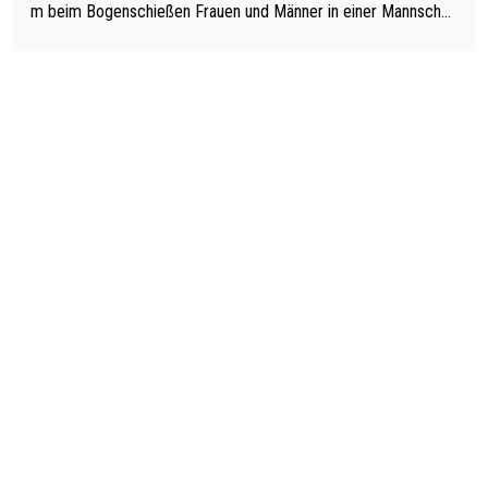
m beim Bogenschießen Frauen und Männer in einer Mannschaf
t spielen. Und beim Dressurreiten sind ebenfalls Frauen und Mä
nner in einer Mannschaft und das, obwohl hier auch eine Körpe
rlichkeit vorausgesetzt ist. Gilt sogar bei den olympischen Spie
len! Der Podcast "Tops Tops Tops" (Folgen 70 und 72) beschä
ftigt sich ausführlich, sachlich und absolut nachvollziehbar mit
dem Thema.