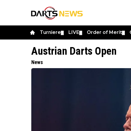
Turniere
LIVE
Order of Merit
▼
▼
▼
Austrian Darts Open
News