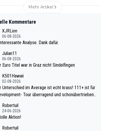
Mehr Artikel
elle Kommentare
XJRLion
06-08-2026
nteressante Analyse. Dank dafür.
Julian11
06-08-2026
r Euro Titel war in Graz nicht Sindelfingen
K501Hawaii
02-08-2026
Unterschied im Average ist echt krass! 111+ ist für
evelopment- Tour überragend und schonübertrieben
wa
Robertuil
e mal 40+ erst recht. Da gewinnst keinen Blume
24-06-2026
a noch krasser wie ein Pokalspiel eines Kreisligi
olle Aktion!
vs einem Bundesligisten.
Robertuil