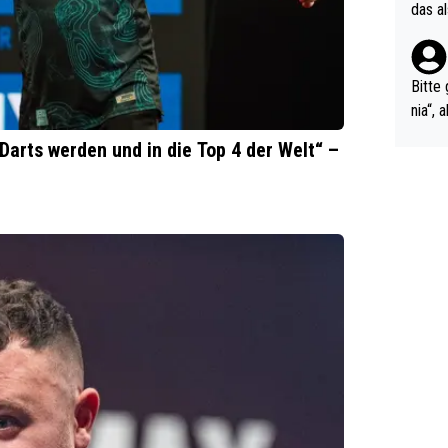
r Soc
das a
eßt ö
a. Hm
Bitte 
nia“,
ngsst
Darts werden und in die Top 4 der Welt“ –
e erz
m hel
ts-Fäl
kale 
ndelt
nicht