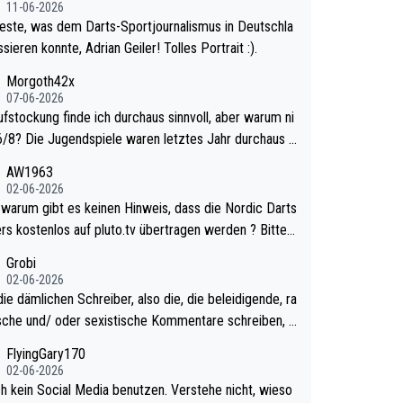
11-06-2026
este, was dem Darts-Sportjournalismus in Deutschla
sieren konnte, Adrian Geiler! Tolles Portrait :).
Morgoth42x
07-06-2026
ufstockung finde ich durchaus sinnvoll, aber warum ni
n letztes Jahr durchaus s
urzweilig und besser anzuschauen, als manch Erwach
AW1963
tchell Lawrie als Nummer 1 de
02-06-2026
 eh qualifiziert. Somit ändert die automatische Qualifi
ts
es Weltmeisters erstmal nichts. Ich denke sie woll
rs kostenlos auf pluto.tv übertragen werden ? Bitte
mit für nächstes Jahr vorsorgen, denn da ist er alt ge
tikel aktualisieren, danke!
Grobi
ür die PDC und wird wohl wenig WDF Turniere spiele
02-06-2026
s war bei Archie Self letztes Jahr der Fall. Er musste
ie dämlichen Schreiber, also die, die beleidigende, ra
mtierender Weltmeister durch den Qualifier und ich gla
ische und/ oder sexistische Kommentare schreiben, d
aum, dass Mitchel sich das (in Vegas) antun würde, w
lten das einfach mal bleiben lassen. Sollten besser m
FlyingGary170
r doch eigentlich die PDC-WM als Ziel hat.
 eigenes Leben in den Griff kriegen. Nur eins wundert
02-06-2026
 Luke Littler war doch neulich erst derjenige, der übe
ch kein Social Media benutzen. Verstehe nicht, wieso