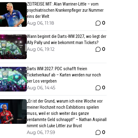
ZEITREISE MIT: Alan Warriner-Little – vom
psychiatrischen Krankenpfleger zur Nummer
eins der Welt
0
Aug 06, 11:18
Wann beginnt die Darts-WM 2027, wo liegt der
Ally Pally und wie bekommt man Tickets?
0
Aug 06, 19:12
Darts WM 2027: PDC schafft freien
Ticketverkauf ab – Karten werden nur noch
per Los vergeben
0
Aug 06, 14:45
„Er ist der Grund, warum ich eine Woche vor
meiner Hochzeit noch Exhibitions spielen
muss, weil er sich weiter das ganze
verdammte Geld schnappt!" – Nathan Aspinall
nimmt sich Luke Littler zur Brust
0
Aug 06, 17:59