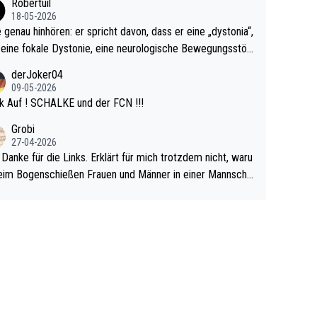
Robertuil
r!
18-05-2026
e genau hinhören: er spricht davon, dass er eine „dystonia“,
 eine fokale Dystonie, eine neurologische Bewegungsstör
 bei der unkontrolliert Bewegungen und Krämpfe erzeugt
derJoker04
en, im Arm hat. Und, dass Medikamente ihm helfen! Ich gl
09-05-2026
 immer noch, dass sehr viele der Dartits-Fälle fälschlich p
k Auf ! SCHALKE und der FCN !!!
ologisiert werden und eigentlich fokale Dystonien sind. Un
Grobi
ese könnten teils wirksam behandelt werden! Dafür müsst
27-04-2026
n nur zum Neurologen und nicht zum Mentaltrainer gehe
 Danke für die Links. Erklärt für mich trotzdem nicht, waru
im Bogenschießen Frauen und Männer in einer Mannscha
pielen. Und beim Dressurreiten sind ebenfalls Frauen und
er in einer Mannschaft und das, obwohl hier auch eine Kö
lichkeit vorausgesetzt ist. Gilt sogar bei den olympischen
n! Der Podcast "Tops Tops Tops" (Folgen 70 und 72) b
äftigt sich ausführlich, sachlich und absolut nachvollziehb
it dem Thema.