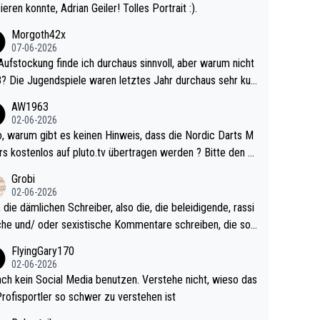
ieren konnte, Adrian Geiler! Tolles Portrait :).
Morgoth42x
07-06-2026
Aufstockung finde ich durchaus sinnvoll, aber warum nicht
r durchaus sehr kur
lig und besser anzuschauen, als manch Erwachsenenspie
AW1963
02-06-2026
ert. Somit ändert die automatische Qualifikation des Weltm
e Nordic Darts M
mal nichts. Ich denke sie wollen damit für nächste
rs kostenlos auf pluto.tv übertragen werden ? Bitte den A
hr vorsorgen, denn da ist er alt genug für die PDC und wir
el aktualisieren, danke!
Grobi
hl wenig WDF Turniere spielen. Dies war bei Archie Self l
02-06-2026
es Jahr der Fall. Er musste als amtierender Weltmeister d
 die dämlichen Schreiber, also die, die beleidigende, rassi
 den Qualifier und ich glaube kaum, dass Mitchel sich das
che und/ oder sexistische Kommentare schreiben, die soll
Vegas) antun würde, wenn er doch eigentlich die PDC-WM
das einfach mal bleiben lassen. Sollten besser mal ihr eige
FlyingGary170
iel hat.
Leben in den Griff kriegen. Nur eins wundert mich: Luke Li
02-06-2026
r war doch neulich erst derjenige, der über Social Media G
ach kein Social Media benutzen. Verstehe nicht, wieso das
rovoziert hat. Und Littlers Mutter schießt öfters mal gege
Profisportler so schwer zu verstehen ist
cardo Pietreczko auf Social Media. Hmmmm. Finde den F