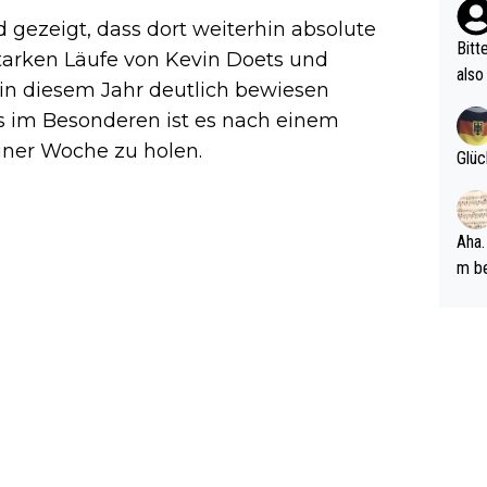
ehle
gezeigt, dass dort weiterhin absolute
Bitt
starken Läufe von Kevin Doets und
also
 in diesem Jahr deutlich bewiesen
ung,
ts im Besonderen ist es nach einem
werd
einer Woche zu holen.
aube
Glüc
sych
d di
e ma
Aha.
n…
m be
ft s
Männ
rper
Spiele
esch
ar m