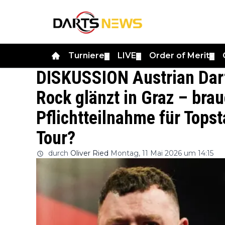
Turniere
LIVE
Order of Merit
▼
▼
▼
DISKUSSION Austrian Dart
Rock glänzt in Graz – bra
Pflichtteilnahme für Tops
Tour?
durch
Oliver Ried
Montag, 11 Mai 2026 um 14:15