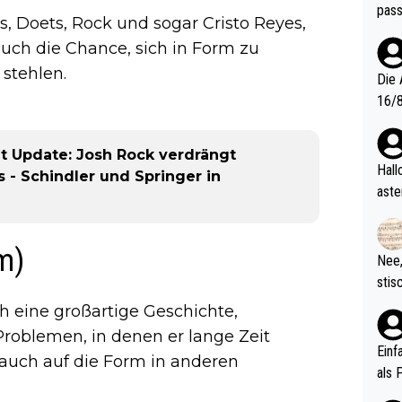
pass
ss, Doets, Rock und sogar Cristo Reyes,
ch die Chance, sich in Form zu
stehlen.
Die 
16/8? Die Jugendspiele waren letztes Jah
zwei
l. Allerdings ist Mitchell Lawrie als Nummer 1 der Welt eh quali
t Update: Josh Rock verdrängt
fizi
Hallo, warum gibt es keinen Hinweis, dass di
 - Schindler und Springer in
eisters erst
aste
s Ja
rtik
d wo
m)
etzt
Nee,
urch
stis
(in 
ten 
h eine großartige Geschichte,
als Z
nes 
roblemen, in denen er lange Zeit
ttle
Einf
auch auf die Form in anderen
vV p
als 
n Ri