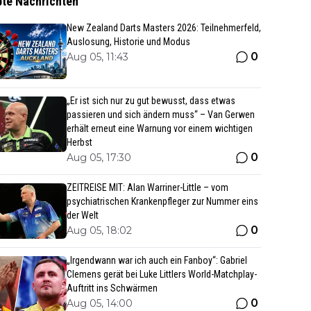
bte Nachrichten
New Zealand Darts Masters 2026: Teilnehmerfeld,
Auslosung, Historie und Modus
0
Aug 05, 11:43
„Er ist sich nur zu gut bewusst, dass etwas
passieren und sich ändern muss“ – Van Gerwen
erhält erneut eine Warnung vor einem wichtigen
Herbst
0
Aug 05, 17:30
ZEITREISE MIT: Alan Warriner-Little – vom
psychiatrischen Krankenpfleger zur Nummer eins
der Welt
0
Aug 05, 18:02
„Irgendwann war ich auch ein Fanboy“: Gabriel
Clemens gerät bei Luke Littlers World-Matchplay-
Auftritt ins Schwärmen
0
Aug 05, 14:00