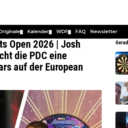
Originale
Kalender
WDF
FAQ
Newsletter
▼
▼
▼
s Open 2026 | Josh
Gerad
ucht die PDC eine
tars auf der European