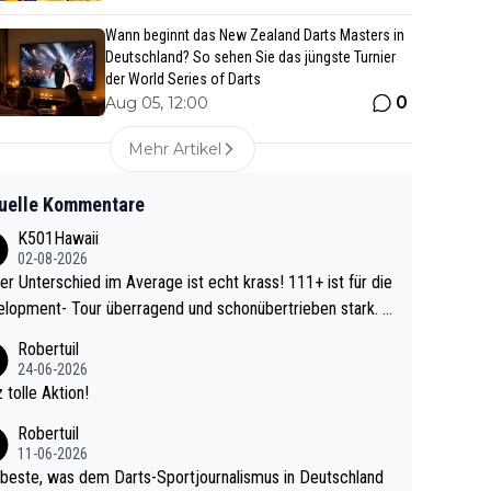
Wann beginnt das New Zealand Darts Masters in
Deutschland? So sehen Sie das jüngste Turnier
der World Series of Darts
0
Aug 05, 12:00
Mehr Artikel
uelle Kommentare
K501Hawaii
02-08-2026
r Unterschied im Average ist echt krass! 111+ ist für die
lopment- Tour überragend und schonübertrieben stark. U
 Ave dagegen eigentlich schon zu schwach - gerad
Robertuil
st recht. Da gewinnst keinen Blumentopf - ist ja n
24-06-2026
kalspiel eines Kreisligisten vs einem Bu
 tolle Aktion!
ligisten.
Robertuil
11-06-2026
beste, was dem Darts-Sportjournalismus in Deutschland