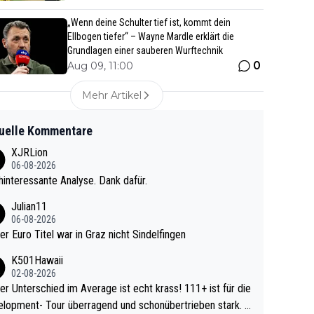
„Wenn deine Schulter tief ist, kommt dein
Ellbogen tiefer“ – Wayne Mardle erklärt die
Grundlagen einer sauberen Wurftechnik
0
Aug 09, 11:00
Mehr Artikel
uelle Kommentare
XJRLion
06-08-2026
interessante Analyse. Dank dafür.
Julian11
06-08-2026
ter Euro Titel war in Graz nicht Sindelfingen
K501Hawaii
02-08-2026
r Unterschied im Average ist echt krass! 111+ ist für die
lopment- Tour überragend und schonübertrieben stark. U