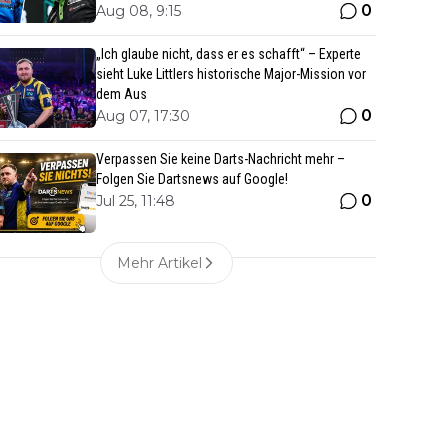
0
Aug 08, 9:15
„Ich glaube nicht, dass er es schafft“ – Experte
sieht Luke Littlers historische Major-Mission vor
dem Aus
0
Aug 07, 17:30
Verpassen Sie keine Darts-Nachricht mehr –
Folgen Sie Dartsnews auf Google!
0
Jul 25, 11:48
Mehr Artikel