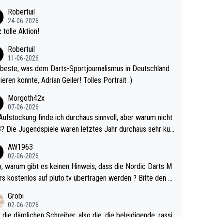
 Ave dagegen eigentlich schon zu schwach - gerad
Robertuil
st recht. Da gewinnst keinen Blumentopf - ist ja n
24-06-2026
kalspiel eines Kreisligisten vs einem Bu
 tolle Aktion!
ligisten.
Robertuil
11-06-2026
beste, was dem Darts-Sportjournalismus in Deutschland
ieren konnte, Adrian Geiler! Tolles Portrait :).
Morgoth42x
07-06-2026
Aufstockung finde ich durchaus sinnvoll, aber warum nicht
r durchaus sehr kur
lig und besser anzuschauen, als manch Erwachsenenspie
AW1963
02-06-2026
ert. Somit ändert die automatische Qualifikation des Weltm
e Nordic Darts M
mal nichts. Ich denke sie wollen damit für nächste
rs kostenlos auf pluto.tv übertragen werden ? Bitte den A
hr vorsorgen, denn da ist er alt genug für die PDC und wir
el aktualisieren, danke!
Grobi
hl wenig WDF Turniere spielen. Dies war bei Archie Self l
02-06-2026
es Jahr der Fall. Er musste als amtierender Weltmeister d
 die dämlichen Schreiber, also die, die beleidigende, rassi