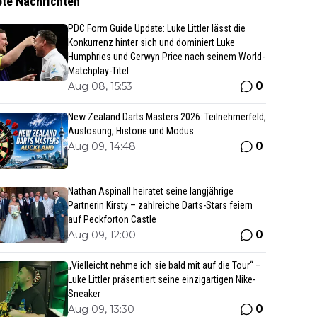
bte Nachrichten
PDC Form Guide Update: Luke Littler lässt die
Konkurrenz hinter sich und dominiert Luke
Humphries und Gerwyn Price nach seinem World-
Matchplay-Titel
0
Aug 08, 15:53
New Zealand Darts Masters 2026: Teilnehmerfeld,
Auslosung, Historie und Modus
0
Aug 09, 14:48
Nathan Aspinall heiratet seine langjährige
Partnerin Kirsty – zahlreiche Darts-Stars feiern
auf Peckforton Castle
0
Aug 09, 12:00
„Vielleicht nehme ich sie bald mit auf die Tour“ –
Luke Littler präsentiert seine einzigartigen Nike-
Sneaker
0
Aug 09, 13:30