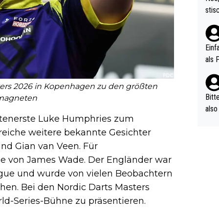
urch
stis
(in 
ten 
als Z
nes 
ttle
Einf
vV p
als 
n Ri
ehle
asters 2026 in Kopenhagen zu den größten
Bitt
magneten
also
istenerste Luke Humphries zum
ung,
reiche weitere bekannte Gesichter
werd
aube
und Gian van Veen. Für
sych
me von James Wade. Der Engländer war
d di
eague und wurde von vielen Beobachtern
e ma
en. Bei den Nordic Darts Masters
n…
rld-Series-Bühne zu präsentieren.