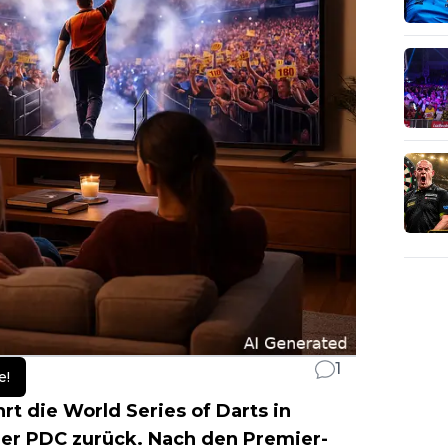
1
e!
t die World Series of Darts in
der PDC zurück. Nach den Premier-