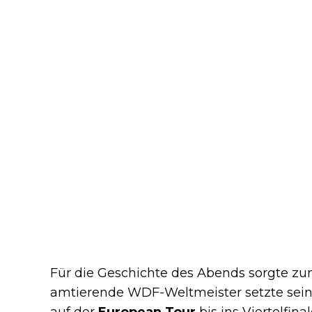
Für die Geschichte des Abends sorgte zu
amtierende WDF-Weltmeister setzte se
auf der
European Tour
bis ins Viertelfin