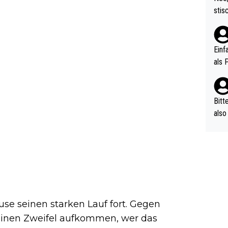
urch
stis
(in 
ten 
als Z
nes 
ttle
Einf
vV p
als 
n Ri
ehle
Bitt
also
ung,
werd
aube
sych
d di
e ma
n…
se seinen starken Lauf fort. Gegen
einen Zweifel aufkommen, wer das