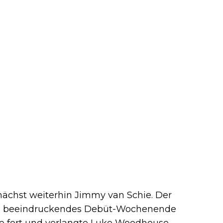
nächst weiterhin Jimmy van Schie. Der
in beeindruckendes Debüt-Wochenende
ale fort und verlangte Luke Woodhouse