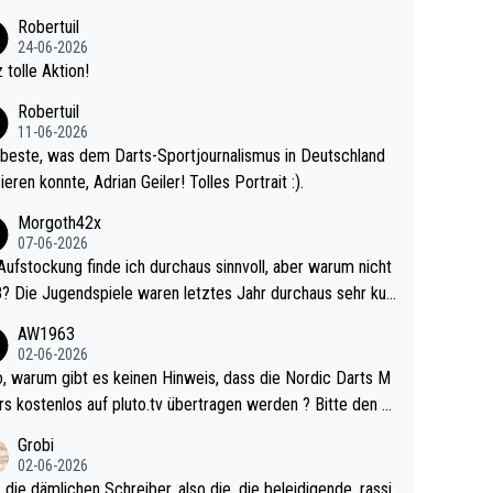
 Ave dagegen eigentlich schon zu schwach - gerad
Robertuil
st recht. Da gewinnst keinen Blumentopf - ist ja n
24-06-2026
kalspiel eines Kreisligisten vs einem Bu
 tolle Aktion!
ligisten.
Robertuil
11-06-2026
beste, was dem Darts-Sportjournalismus in Deutschland
ieren konnte, Adrian Geiler! Tolles Portrait :).
Morgoth42x
07-06-2026
Aufstockung finde ich durchaus sinnvoll, aber warum nicht
r durchaus sehr kur
lig und besser anzuschauen, als manch Erwachsenenspie
AW1963
02-06-2026
ert. Somit ändert die automatische Qualifikation des Weltm
e Nordic Darts M
mal nichts. Ich denke sie wollen damit für nächste
rs kostenlos auf pluto.tv übertragen werden ? Bitte den A
hr vorsorgen, denn da ist er alt genug für die PDC und wir
el aktualisieren, danke!
Grobi
hl wenig WDF Turniere spielen. Dies war bei Archie Self l
02-06-2026
es Jahr der Fall. Er musste als amtierender Weltmeister d
 die dämlichen Schreiber, also die, die beleidigende, rassi