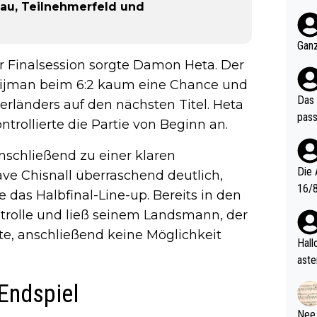
hau, Teilnehmerfeld und
nter 60 im
e mal 40+ er
och krasser wie ein Po
Ganz
ndes
er Finalsession sorgte Damon Heta. Der
 Nijman beim 6:2 kaum eine Chance und
Das 
rländers auf den nächsten Titel. Heta
pass
rollierte die Partie von Beginn an.
anschließend zu einer klaren
Die 
ve Chisnall überraschend deutlich,
16/8? Die Jugendspiele waren letztes Jah
e das Halbfinal-Line-up. Bereits in den
zwei
trolle und ließ seinem Landsmann, der
l. Allerdings ist Mitchell Lawrie als Nummer 1 der Welt eh quali
lte, anschließend keine Möglichkeit
fizi
Hallo, warum gibt es keinen Hinweis, dass di
eisters erst
aste
s Ja
rtik
Endspiel
d wo
etzt
Nee,