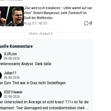
„Das wird noch eskalieren – Littler wartet auf van
Veen“: Robert Marijanovic sieht Zündstoff im
Duell der Weltbesten
0
Aug 07, 18:30
Mehr Artikel
uelle Kommentare
XJRLion
06-08-2026
interessante Analyse. Dank dafür.
Julian11
06-08-2026
ter Euro Titel war in Graz nicht Sindelfingen
K501Hawaii
02-08-2026
r Unterschied im Average ist echt krass! 111+ ist für die
lopment- Tour überragend und schonübertrieben stark. U