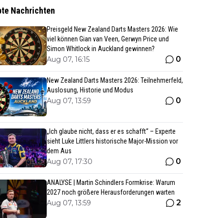
bte Nachrichten
Preisgeld New Zealand Darts Masters 2026: Wie
viel können Gian van Veen, Gerwyn Price und
Simon Whitlock in Auckland gewinnen?
0
Aug 07, 16:15
New Zealand Darts Masters 2026: Teilnehmerfeld,
Auslosung, Historie und Modus
0
Aug 07, 13:59
„Ich glaube nicht, dass er es schafft“ – Experte
sieht Luke Littlers historische Major-Mission vor
dem Aus
0
Aug 07, 17:30
ANALYSE | Martin Schindlers Formkrise: Warum
2027 noch größere Herausforderungen warten
2
Aug 07, 13:59