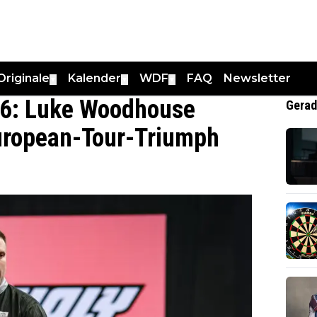
Originale
Kalender
WDF
FAQ
Newsletter
▼
▼
▼
26: Luke Woodhouse
Gerad
 European-Tour-Triumph