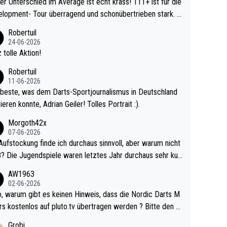
r Unterschied im Average ist echt krass! 111+ ist für die
lopment- Tour überragend und schonübertrieben stark. U
 Ave dagegen eigentlich schon zu schwach - gerad
Robertuil
st recht. Da gewinnst keinen Blumentopf - ist ja n
24-06-2026
kalspiel eines Kreisligisten vs einem Bu
 tolle Aktion!
ligisten.
Robertuil
11-06-2026
beste, was dem Darts-Sportjournalismus in Deutschland
ieren konnte, Adrian Geiler! Tolles Portrait :).
Morgoth42x
07-06-2026
Aufstockung finde ich durchaus sinnvoll, aber warum nicht
r durchaus sehr kur
lig und besser anzuschauen, als manch Erwachsenenspie
AW1963
02-06-2026
ert. Somit ändert die automatische Qualifikation des Weltm
e Nordic Darts M
mal nichts. Ich denke sie wollen damit für nächste
rs kostenlos auf pluto.tv übertragen werden ? Bitte den A
hr vorsorgen, denn da ist er alt genug für die PDC und wir
el aktualisieren, danke!
Grobi