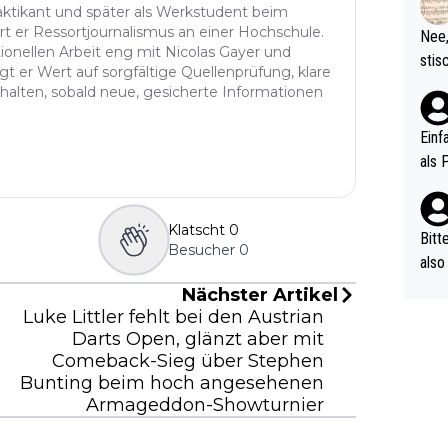
d wo
aktikant und später als Werkstudent beim
etzt
t er Ressortjournalismus an einer Hochschule.
Nee,
urch
tionellen Arbeit eng mit Nicolas Gayer und
stis
egt er Wert auf sorgfältige Quellenprüfung, klare
(in 
ten 
halten, sobald neue, gesicherte Informationen
als Z
nes 
ttle
Einf
vV p
als 
n Ri
ehle
Klatscht
0
Bitt
Besucher
0
also
ung,
Nächster Artikel
werd
Luke Littler fehlt bei den Austrian
aube
Darts Open, glänzt aber mit
sych
Comeback-Sieg über Stephen
Bunting beim hoch angesehenen
d di
Armageddon-Showturnier
e ma
n…