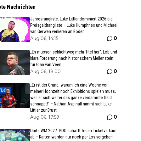
bte Nachrichten
Jahresrangliste: Luke Littler dominiert 2026 die
Preisgeldrangliste – Luke Humphries und Michael
van Gerwen verlieren an Boden
0
Aug 06, 14:15
„Es müssen schlichtweg mehr Titel her“: Lob und
klare Forderung nach historischem Meilenstein
für Gian van Veen
0
Aug 06, 18:00
„Er ist der Grund, warum ich eine Woche vor
meiner Hochzeit noch Exhibitions spielen muss,
weil er sich weiter das ganze verdammte Geld
schnappt!" – Nathan Aspinall nimmt sich Luke
Littler zur Brust
0
Aug 06, 17:59
Darts WM 2027: PDC schafft freien Ticketverkauf
ab – Karten werden nur noch per Los vergeben