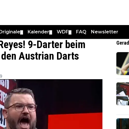
Originale
Kalender
WDF
FAQ
Newsletter
▼
▼
▼
Reyes! 9-Darter beim
Gerad
 den Austrian Darts
19