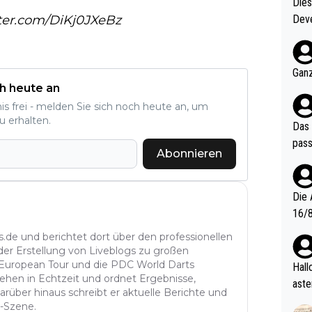
Diese
tter.com/DiKj0JXeBz
Deve
nter 60 im
e mal 40+ er
och krasser wie ein Po
Ganz
ndes
h heute an
nis frei - melden Sie sich noch heute an, um
u erhalten.
Das 
pass
Abonnieren
Die 
16/8? Die Jugendspiele waren letztes Jah
zwei
s.de und berichtet dort über den professionellen
l. Allerdings ist Mitchell Lawrie als Nummer 1 der Welt eh quali
 der Erstellung von Liveblogs zu großen
fizi
e European Tour und die PDC World Darts
Hallo, warum gibt es keinen Hinweis, dass di
ehen in Echtzeit und ordnet Ergebnisse,
eisters erst
aste
arüber hinaus schreibt er aktuelle Berichte und
s Ja
rtik
s-Szene.