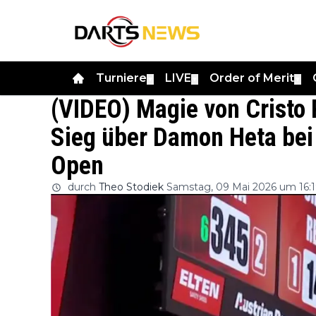
Turniere
LIVE
Order of Merit
▼
▼
▼
(VIDEO) Magie von Cristo 
Sieg über Damon Heta bei
Open
durch
Theo Stodiek
Samstag, 09 Mai 2026 um 16: