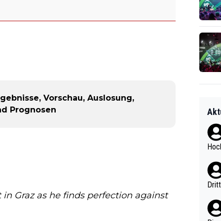
rgebnisse, Vorschau, Auslosung,
und Prognosen
Akt
Hoch
Drit
n Graz as he finds perfection against