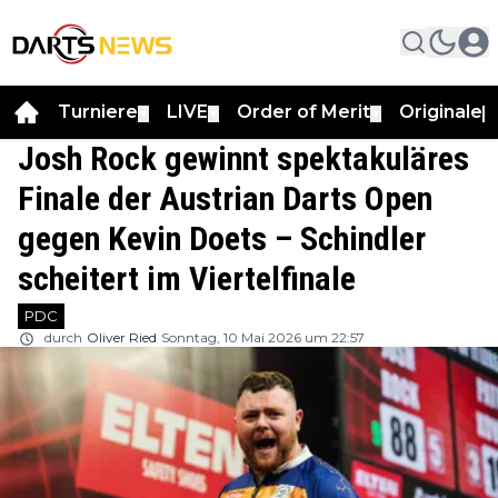
Turniere
LIVE
Order of Merit
Originale
▼
▼
▼
▼
Josh Rock gewinnt spektakuläres
Finale der Austrian Darts Open
gegen Kevin Doets – Schindler
scheitert im Viertelfinale
PDC
durch
Oliver Ried
Sonntag, 10 Mai 2026 um 22:57