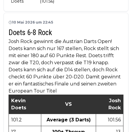
Doets
(101.56)
10 Mai 2026 um 22:45
Doets 6-8 Rock
Josh Rock gewinnt die Austrian Darts Open!
Doets kann sich nur 167 stellen, Rock stellt sich
mit einer 180 auf 60 Punkte Rest. Doets trifft
zwar die T20, doch verpasst die T19 knapp.
Doets kann sich auf die D14 stellen, doch Rock
checkt 60 Punkte über 20-D20. Damit gewinnt
er ein fantastisches Finale und seinen zweiten
European Tour Titel
Kevin
Josh
VS
Doets
Rock
101.2
Average (3 Darts)
101.56
17
100+ Thrown
13