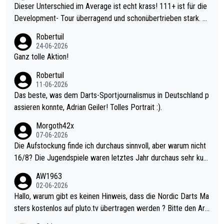
Dieser Unterschied im Average ist echt krass! 111+ ist für die
Development- Tour überragend und schonübertrieben stark. U
nter 60 im Ave dagegen eigentlich schon zu schwach - gerade
Robertuil
mal 40+ erst recht. Da gewinnst keinen Blumentopf - ist ja noc
24-06-2026
h krasser wie ein Pokalspiel eines Kreisligisten vs einem Bund
Ganz tolle Aktion!
esligisten.
Robertuil
11-06-2026
Das beste, was dem Darts-Sportjournalismus in Deutschland p
assieren konnte, Adrian Geiler! Tolles Portrait :).
Morgoth42x
07-06-2026
Die Aufstockung finde ich durchaus sinnvoll, aber warum nicht
16/8? Die Jugendspiele waren letztes Jahr durchaus sehr kurz
weilig und besser anzuschauen, als manch Erwachsenenspiel.
AW1963
Allerdings ist Mitchell Lawrie als Nummer 1 der Welt eh qualifi
02-06-2026
ziert. Somit ändert die automatische Qualifikation des Weltmei
Hallo, warum gibt es keinen Hinweis, dass die Nordic Darts Ma
sters erstmal nichts. Ich denke sie wollen damit für nächstes J
sters kostenlos auf pluto.tv übertragen werden ? Bitte den Arti
ahr vorsorgen, denn da ist er alt genug für die PDC und wird w
kel aktualisieren, danke!