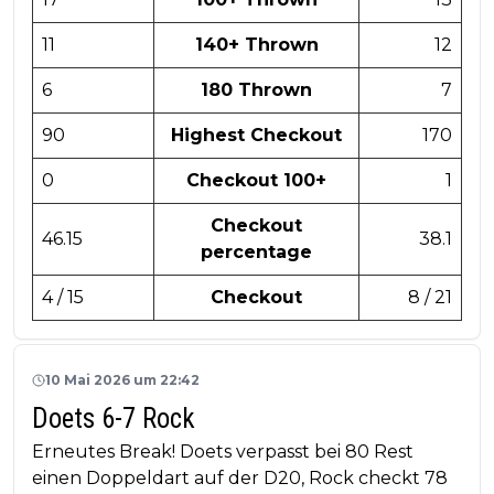
11
140+ Thrown
12
6
180 Thrown
7
90
Highest Checkout
170
0
Checkout 100+
1
Checkout
46.15
38.1
percentage
4 / 15
Checkout
8 / 21
10 Mai 2026 um 22:42
Doets 6-7 Rock
Erneutes Break! Doets verpasst bei 80 Rest
einen Doppeldart auf der D20, Rock checkt 78