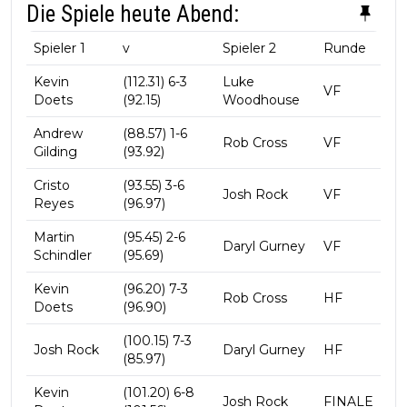
Die Spiele heute Abend:
Spieler 1
v
Spieler 2
Runde
Kevin
(112.31) 6-3
Luke
VF
Doets
(92.15)
Woodhouse
Andrew
(88.57) 1-6
Rob Cross
VF
Gilding
(93.92)
Cristo
(93.55) 3-6
Josh Rock
VF
Reyes
(96.97)
Martin
(95.45) 2-6
Daryl Gurney
VF
Schindler
(95.69)
Kevin
(96.20) 7-3
Rob Cross
HF
Doets
(96.90)
(100.15) 7-3
Josh Rock
Daryl Gurney
HF
(85.97)
Kevin
(101.20) 6-8
Josh Rock
FINALE