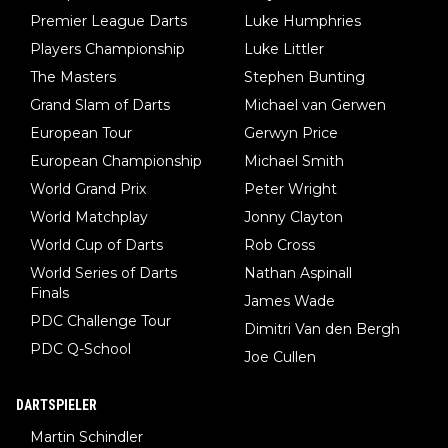
Premier League Darts
Luke Humphries
man nur zum Neurologen und nicht zum Mentaltrainer gehen…
Players Championship
Luke Littler
The Masters
Stephen Bunting
Grand Slam of Darts
Michael van Gerwen
European Tour
Gerwyn Price
European Championship
Michael Smith
World Grand Prix
Peter Wright
World Matchplay
Jonny Clayton
World Cup of Darts
Rob Cross
World Series of Darts
Nathan Aspinall
Finals
James Wade
PDC Challenge Tour
Dimitri Van den Bergh
PDC Q-School
Joe Cullen
DARTSPIELER
Martin Schindler