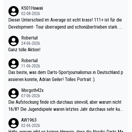
K501Hawaii
02-08-2026
Dieser Unterschied im Average ist echt krass! 111+ ist für die
Development- Tour überragend und schonübertrieben stark. U
nter 60 im Ave dagegen eigentlich schon zu schwach - gerade
Robertuil
mal 40+ erst recht. Da gewinnst keinen Blumentopf - ist ja noc
24-06-2026
h krasser wie ein Pokalspiel eines Kreisligisten vs einem Bund
Ganz tolle Aktion!
esligisten.
Robertuil
11-06-2026
Das beste, was dem Darts-Sportjournalismus in Deutschland p
assieren konnte, Adrian Geiler! Tolles Portrait :).
Morgoth42x
07-06-2026
Die Aufstockung finde ich durchaus sinnvoll, aber warum nicht
16/8? Die Jugendspiele waren letztes Jahr durchaus sehr kurz
weilig und besser anzuschauen, als manch Erwachsenenspiel.
AW1963
Allerdings ist Mitchell Lawrie als Nummer 1 der Welt eh qualifi
02-06-2026
ziert. Somit ändert die automatische Qualifikation des Weltmei
Hallo, warum gibt es keinen Hinweis, dass die Nordic Darts Ma