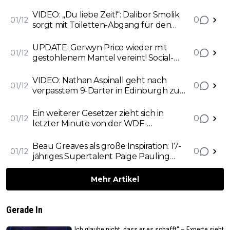
Titelsponsor der PDC World Darts
Championship
VIDEO: „Du liebe Zeit!“: Dalibor Smolik
0
01/12
sorgt mit Toiletten-Abgang für den
surrealsten Moment der WDF-WM
UPDATE: Gerwyn Price wieder mit
0
01/12
gestohlenem Mantel vereint! Social-
Media-Appell zahlt sich für ehemaligen
Darts-Weltmeister aus
VIDEO: Nathan Aspinall geht nach
0
01/12
verpasstem 9-Darter in Edinburgh zu
Boden
Ein weiterer Gesetzer zieht sich in
0
01/12
letzter Minute von der WDF-
Weltmeisterschaft 2025 zurück
Beau Greaves als große Inspiration: 17-
0
01/12
jähriges Supertalent Paige Pauling
glänzt bei ihrem Lakeside-Debüt
Mehr Artikel
Gerade In
„Ich glaube nicht, dass er es schafft“ – Experte sieht