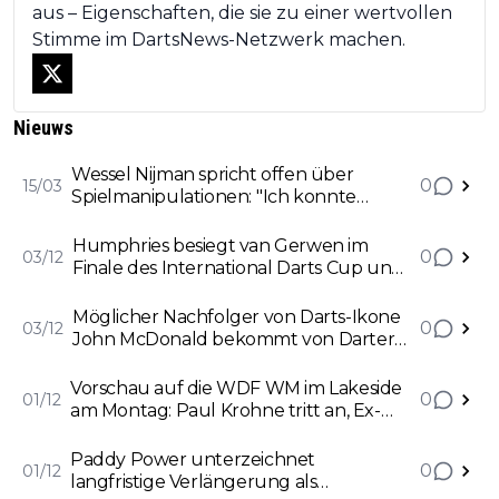
aus – Eigenschaften, die sie zu einer wertvollen
Stimme im DartsNews-Netzwerk machen.
Nieuws
Wessel Nijman spricht offen über
0
15/03
Spielmanipulationen: ''Ich konnte
nirgendwo hingehen''
Humphries besiegt van Gerwen im
0
03/12
Finale des International Darts Cup und
ist zum zweiten Mal in Finnland
erfolgreich
Möglicher Nachfolger von Darts-Ikone
0
03/12
John McDonald bekommt von Darter
Schlag in die Magengrube: „Dann lag er
auf dem Boden und schnappte nach
Vorschau auf die WDF WM im Lakeside
0
01/12
Luft.“
am Montag: Paul Krohne tritt an, Ex-
Weltmeister Neil Duff zum ersten Mal
im Einsatz
Paddy Power unterzeichnet
0
01/12
langfristige Verlängerung als