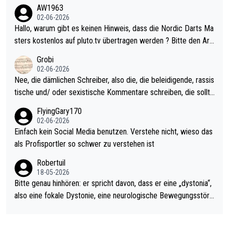
weilig und besser anzuschauen, als manch Erwachsenenspiel.
AW1963
Allerdings ist Mitchell Lawrie als Nummer 1 der Welt eh qualifi
02-06-2026
ziert. Somit ändert die automatische Qualifikation des Weltmei
Hallo, warum gibt es keinen Hinweis, dass die Nordic Darts Ma
sters erstmal nichts. Ich denke sie wollen damit für nächstes J
sters kostenlos auf pluto.tv übertragen werden ? Bitte den Arti
ahr vorsorgen, denn da ist er alt genug für die PDC und wird w
kel aktualisieren, danke!
Grobi
ohl wenig WDF Turniere spielen. Dies war bei Archie Self letzt
02-06-2026
es Jahr der Fall. Er musste als amtierender Weltmeister durch
Nee, die dämlichen Schreiber, also die, die beleidigende, rassis
den Qualifier und ich glaube kaum, dass Mitchel sich das (in Ve
tische und/ oder sexistische Kommentare schreiben, die sollte
gas) antun würde, wenn er doch eigentlich die PDC-WM als Zi
n das einfach mal bleiben lassen. Sollten besser mal ihr eigene
FlyingGary170
el hat.
s Leben in den Griff kriegen. Nur eins wundert mich: Luke Little
02-06-2026
r war doch neulich erst derjenige, der über Social Media GvV p
Einfach kein Social Media benutzen. Verstehe nicht, wieso das
rovoziert hat. Und Littlers Mutter schießt öfters mal gegen Ric
als Profisportler so schwer zu verstehen ist
ardo Pietreczko auf Social Media. Hmmmm. Finde den Fehler!
Robertuil
18-05-2026
Bitte genau hinhören: er spricht davon, dass er eine „dystonia“,
also eine fokale Dystonie, eine neurologische Bewegungsstöru
ng, bei der unkontrolliert Bewegungen und Krämpfe erzeugt w
erden, im Arm hat. Und, dass Medikamente ihm helfen! Ich glau