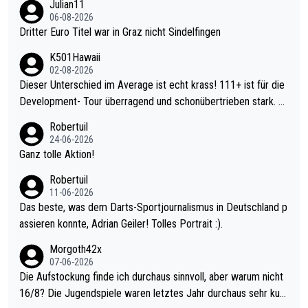
Julian11
06-08-2026
Dritter Euro Titel war in Graz nicht Sindelfingen
K501Hawaii
02-08-2026
Dieser Unterschied im Average ist echt krass! 111+ ist für die
Development- Tour überragend und schonübertrieben stark. U
nter 60 im Ave dagegen eigentlich schon zu schwach - gerade
Robertuil
mal 40+ erst recht. Da gewinnst keinen Blumentopf - ist ja noc
24-06-2026
h krasser wie ein Pokalspiel eines Kreisligisten vs einem Bund
Ganz tolle Aktion!
esligisten.
Robertuil
11-06-2026
Das beste, was dem Darts-Sportjournalismus in Deutschland p
assieren konnte, Adrian Geiler! Tolles Portrait :).
Morgoth42x
07-06-2026
Die Aufstockung finde ich durchaus sinnvoll, aber warum nicht
16/8? Die Jugendspiele waren letztes Jahr durchaus sehr kurz