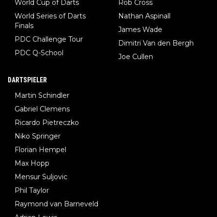
World Cup of Darts
Rob Cross
World Series of Darts
Nathan Aspinall
Finals
James Wade
PDC Challenge Tour
Dimitri Van den Bergh
PDC Q-School
Joe Cullen
DARTSPIELER
Martin Schindler
Gabriel Clemens
Ricardo Pietreczko
Niko Springer
Florian Hempel
Max Hopp
Mensur Suljovic
Phil Taylor
Raymond van Barneveld