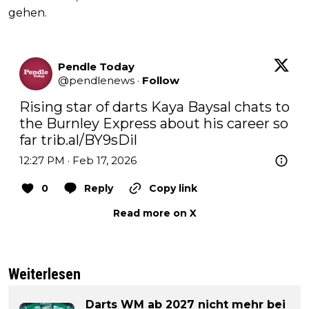
gehen.
Pendle Today
@
pendlenews
·
Follow
Rising star of darts Kaya Baysal chats to 
the Burnley Express about his career so 
far 
trib.al/BY9sDil
12:27 PM · Feb 17, 2026
0
Reply
Copy link
Read more on X
Weiterlesen
Darts WM ab 2027 nicht mehr bei