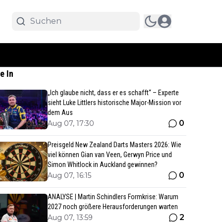
e In
„Ich glaube nicht, dass er es schafft“ – Experte
sieht Luke Littlers historische Major-Mission vor
dem Aus
0
Aug 07, 17:30
Preisgeld New Zealand Darts Masters 2026: Wie
viel können Gian van Veen, Gerwyn Price und
Simon Whitlock in Auckland gewinnen?
0
Aug 07, 16:15
ANALYSE | Martin Schindlers Formkrise: Warum
2027 noch größere Herausforderungen warten
2
Aug 07, 13:59