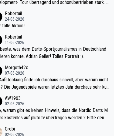
lopment- Tour überragend und schonübertrieben stark. U
 Ave dagegen eigentlich schon zu schwach - gerad
Robertuil
st recht. Da gewinnst keinen Blumentopf - ist ja n
24-06-2026
kalspiel eines Kreisligisten vs einem Bu
 tolle Aktion!
ligisten.
Robertuil
11-06-2026
beste, was dem Darts-Sportjournalismus in Deutschland
ieren konnte, Adrian Geiler! Tolles Portrait :).
Morgoth42x
07-06-2026
Aufstockung finde ich durchaus sinnvoll, aber warum nicht
r durchaus sehr kur
lig und besser anzuschauen, als manch Erwachsenenspie
AW1963
02-06-2026
ert. Somit ändert die automatische Qualifikation des Weltm
e Nordic Darts M
mal nichts. Ich denke sie wollen damit für nächste
rs kostenlos auf pluto.tv übertragen werden ? Bitte den A
hr vorsorgen, denn da ist er alt genug für die PDC und wir
el aktualisieren, danke!
Grobi
hl wenig WDF Turniere spielen. Dies war bei Archie Self l
02-06-2026