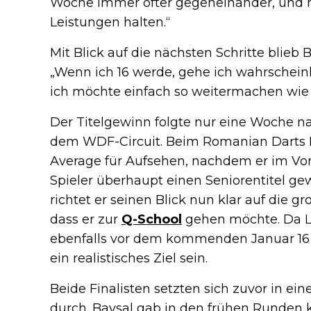
Woche immer öfter gegeneinander, und h
Leistungen halten.“
Mit Blick auf die nächsten Schritte blieb B
„Wenn ich 16 werde, gehe ich wahrscheinl
ich möchte einfach so weitermachen wie 
Der Titelgewinn folgte nur eine Woche na
dem WDF-Circuit. Beim Romanian Darts Fe
Average für Aufsehen, nachdem er im Vorj
Spieler überhaupt einen Seniorentitel ge
richtet er seinen Blick nun klar auf die 
dass er zur
Q-School
gehen möchte. Da La
ebenfalls vor dem kommenden Januar 16 wi
ein realistisches Ziel sein.
Beide Finalisten setzten sich zuvor in ei
durch. Baysal gab in den frühen Runden k