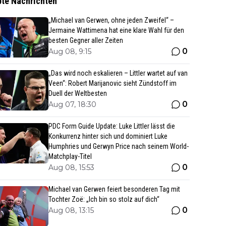
bte Nachrichten
„Michael van Gerwen, ohne jeden Zweifel“ –
Jermaine Wattimena hat eine klare Wahl für den
besten Gegner aller Zeiten
0
Aug 08, 9:15
„Das wird noch eskalieren – Littler wartet auf van
Veen“: Robert Marijanovic sieht Zündstoff im
Duell der Weltbesten
0
Aug 07, 18:30
PDC Form Guide Update: Luke Littler lässt die
Konkurrenz hinter sich und dominiert Luke
Humphries und Gerwyn Price nach seinem World-
Matchplay-Titel
0
Aug 08, 15:53
Michael van Gerwen feiert besonderen Tag mit
Tochter Zoë: „Ich bin so stolz auf dich“
0
Aug 08, 13:15