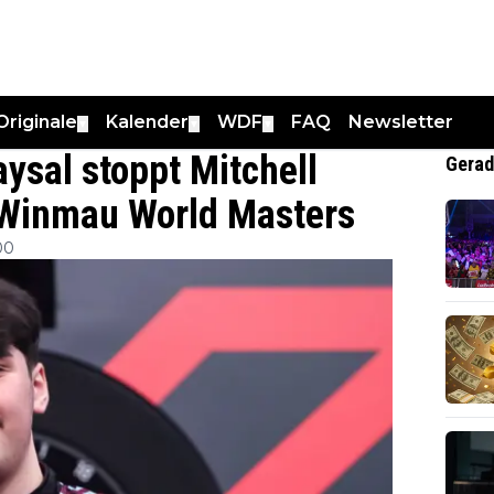
Originale
Kalender
WDF
FAQ
Newsletter
▼
▼
▼
ysal stoppt Mitchell
Gerad
 Winmau World Masters
00