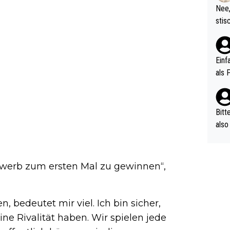
etzt
Nee,
urch
stis
(in 
ten 
als Z
nes 
ttle
Einf
vV p
als 
n Ri
ehle
Bitt
also
ung,
werd
aube
bewerb zum ersten Mal zu gewinnen“,
sych
d di
e ma
, bedeutet mir viel. Ich bin sicher,
n…
ne Rivalität haben. Wir spielen jede