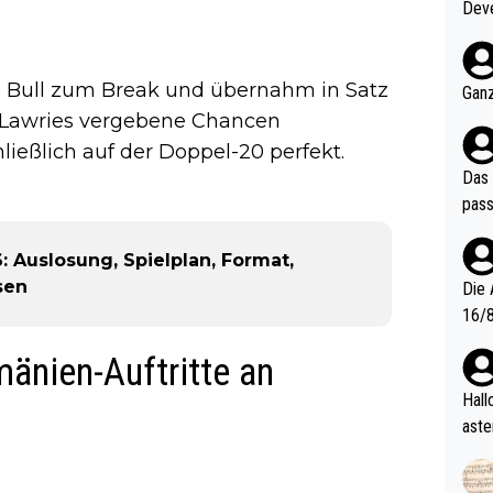
Deve
nter 60 im
e mal 40+ er
och krasser wie ein Po
s Bull zum Break und übernahm in Satz
Ganz
ndes
e Lawries vergebene Chancen
ießlich auf der Doppel-20 perfekt.
Das 
pass
 Auslosung, Spielplan, Format,
sen
Die 
16/8? Die Jugendspiele waren letztes Jah
zwei
änien-Auftritte an
l. Allerdings ist Mitchell Lawrie als Nummer 1 der Welt eh quali
fizi
Hallo, warum gibt es keinen Hinweis, dass di
eisters erst
aste
s Ja
rtik
d wo