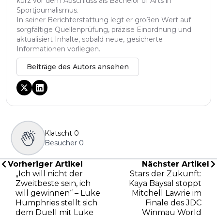
kurz vor dem Abschluss als Bachelor of Arts in
Sportjournalismus.
In seiner Berichterstattung legt er großen Wert auf
sorgfältige Quellenprüfung, präzise Einordnung und
aktualisiert Inhalte, sobald neue, gesicherte
Informationen vorliegen.
Beiträge des Autors ansehen
Klatscht
0
Besucher
0
Vorheriger Artikel
Nächster Artikel
„Ich will nicht der
Stars der Zukunft:
Zweitbeste sein, ich
Kaya Baysal stoppt
will gewinnen“ – Luke
Mitchell Lawrie im
Humphries stellt sich
Finale des JDC
dem Duell mit Luke
Winmau World