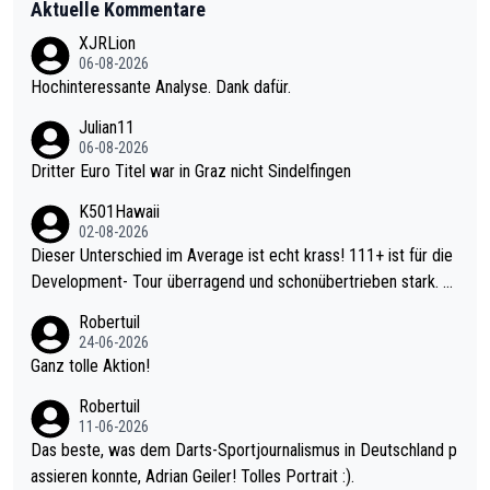
Aktuelle Kommentare
XJRLion
06-08-2026
Hochinteressante Analyse. Dank dafür.
Julian11
06-08-2026
Dritter Euro Titel war in Graz nicht Sindelfingen
K501Hawaii
02-08-2026
Dieser Unterschied im Average ist echt krass! 111+ ist für die
Development- Tour überragend und schonübertrieben stark. U
nter 60 im Ave dagegen eigentlich schon zu schwach - gerade
Robertuil
mal 40+ erst recht. Da gewinnst keinen Blumentopf - ist ja noc
24-06-2026
h krasser wie ein Pokalspiel eines Kreisligisten vs einem Bund
Ganz tolle Aktion!
esligisten.
Robertuil
11-06-2026
Das beste, was dem Darts-Sportjournalismus in Deutschland p
assieren konnte, Adrian Geiler! Tolles Portrait :).