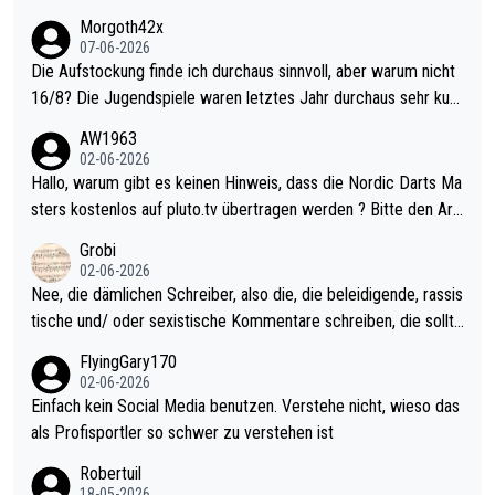
Morgoth42x
07-06-2026
Die Aufstockung finde ich durchaus sinnvoll, aber warum nicht
16/8? Die Jugendspiele waren letztes Jahr durchaus sehr kurz
weilig und besser anzuschauen, als manch Erwachsenenspiel.
AW1963
Allerdings ist Mitchell Lawrie als Nummer 1 der Welt eh qualifi
02-06-2026
ziert. Somit ändert die automatische Qualifikation des Weltmei
Hallo, warum gibt es keinen Hinweis, dass die Nordic Darts Ma
sters erstmal nichts. Ich denke sie wollen damit für nächstes J
sters kostenlos auf pluto.tv übertragen werden ? Bitte den Arti
ahr vorsorgen, denn da ist er alt genug für die PDC und wird w
kel aktualisieren, danke!
Grobi
ohl wenig WDF Turniere spielen. Dies war bei Archie Self letzt
02-06-2026
es Jahr der Fall. Er musste als amtierender Weltmeister durch
Nee, die dämlichen Schreiber, also die, die beleidigende, rassis
den Qualifier und ich glaube kaum, dass Mitchel sich das (in Ve
tische und/ oder sexistische Kommentare schreiben, die sollte
gas) antun würde, wenn er doch eigentlich die PDC-WM als Zi
n das einfach mal bleiben lassen. Sollten besser mal ihr eigene
FlyingGary170
el hat.
s Leben in den Griff kriegen. Nur eins wundert mich: Luke Little
02-06-2026
r war doch neulich erst derjenige, der über Social Media GvV p
Einfach kein Social Media benutzen. Verstehe nicht, wieso das
rovoziert hat. Und Littlers Mutter schießt öfters mal gegen Ric
als Profisportler so schwer zu verstehen ist
ardo Pietreczko auf Social Media. Hmmmm. Finde den Fehler!
Robertuil
18-05-2026