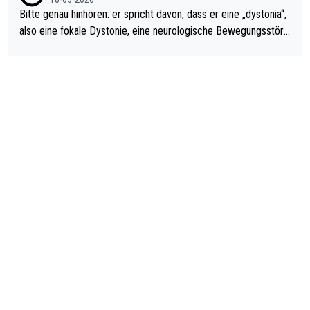
Bitte genau hinhören: er spricht davon, dass er eine „dystonia“,
also eine fokale Dystonie, eine neurologische Bewegungsstöru
ng, bei der unkontrolliert Bewegungen und Krämpfe erzeugt w
erden, im Arm hat. Und, dass Medikamente ihm helfen! Ich glau
be immer noch, dass sehr viele der Dartits-Fälle fälschlich psy
chologisiert werden und eigentlich fokale Dystonien sind. Und
diese könnten teils wirksam behandelt werden! Dafür müsste
man nur zum Neurologen und nicht zum Mentaltrainer gehen…