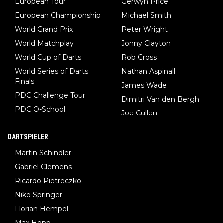
European Tour
Gerwyn Price
European Championship
Michael Smith
World Grand Prix
Peter Wright
World Matchplay
Jonny Clayton
World Cup of Darts
Rob Cross
World Series of Darts
Nathan Aspinall
Finals
James Wade
PDC Challenge Tour
Dimitri Van den Bergh
PDC Q-School
Joe Cullen
DARTSPIELER
Martin Schindler
Gabriel Clemens
Ricardo Pietreczko
Niko Springer
Florian Hempel
Max Hopp