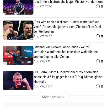
Luke Littlers historische Major-Mission vor dem Aus
0
Aug 07, 17:30
„Das wird noch eskalieren – Littler wartet auf van
Veen“: Robert Marijanovic sieht Zündstoff im Duell
der Weltbesten
0
Aug 07, 18:30
„Michael van Gerwen, ohne jeden Zweifel“ –
Jermaine Wattimena hat eine klare Wahl für den
besten Gegner aller Zeiten
0
Aug 08, 9:15
PDC Form Guide: Außerirdischer Littler dominiert –
selbst ein 3:6 ist gegen ihn ein Erfolg, Nijman glänzt
ebenfalls
0
Aug 08, 8:00
Mehr Artikel