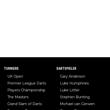
TURNIERE
DARTSPIELER
UK Open
Gary Anderson
Premier League Darts
Luke Humphries
Players Championship
Luke Littler
The Masters
Stephen Bunting
Grand Slam of Darts
Michael van Gerwen