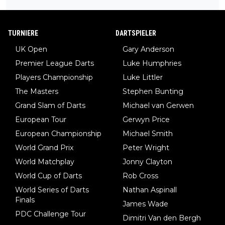
ng, bei der unkontrolliert Bewegungen und Krämpfe erzeugt w
erden, im Arm hat. Und, dass Medikamente ihm helfen! Ich glau
be immer noch, dass sehr viele der Dartits-Fälle fälschlich psy
TURNIERE
DARTSPIELER
chologisiert werden und eigentlich fokale Dystonien sind. Und
UK Open
Gary Anderson
diese könnten teils wirksam behandelt werden! Dafür müsste
Premier League Darts
Luke Humphries
man nur zum Neurologen und nicht zum Mentaltrainer gehen…
Players Championship
Luke Littler
The Masters
Stephen Bunting
Grand Slam of Darts
Michael van Gerwen
European Tour
Gerwyn Price
European Championship
Michael Smith
World Grand Prix
Peter Wright
World Matchplay
Jonny Clayton
World Cup of Darts
Rob Cross
World Series of Darts
Nathan Aspinall
Finals
James Wade
PDC Challenge Tour
Dimitri Van den Bergh