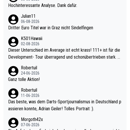
Hochinteressante Analyse. Dank dafür.
Julian11
06-08-2026
Dritter Euro Titel war in Graz nicht Sindelfingen
K501Hawaii
02-08-2026
Dieser Unterschied im Average ist echt krass! 111+ ist für die
Development- Tour überragend und schonübertrieben stark. U
nter 60 im Ave dagegen eigentlich schon zu schwach - gerade
Robertuil
mal 40+ erst recht. Da gewinnst keinen Blumentopf - ist ja noc
24-06-2026
h krasser wie ein Pokalspiel eines Kreisligisten vs einem Bund
Ganz tolle Aktion!
esligisten.
Robertuil
11-06-2026
Das beste, was dem Darts-Sportjournalismus in Deutschland p
assieren konnte, Adrian Geiler! Tolles Portrait :).
Morgoth42x
07-06-2026