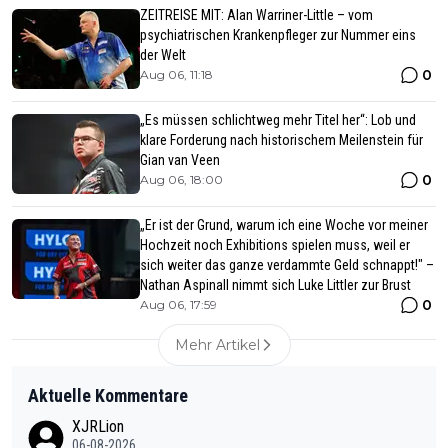
ZEITREISE MIT: Alan Warriner-Little – vom
psychiatrischen Krankenpfleger zur Nummer eins
der Welt
0
Aug 06, 11:18
„Es müssen schlichtweg mehr Titel her“: Lob und
klare Forderung nach historischem Meilenstein für
Gian van Veen
0
Aug 06, 18:00
„Er ist der Grund, warum ich eine Woche vor meiner
Hochzeit noch Exhibitions spielen muss, weil er
sich weiter das ganze verdammte Geld schnappt!" –
Nathan Aspinall nimmt sich Luke Littler zur Brust
0
Aug 06, 17:59
Mehr Artikel
Aktuelle Kommentare
XJRLion
06-08-2026