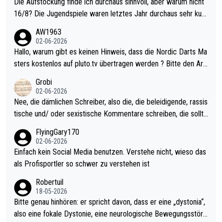
Die Aufstockung finde ich durchaus sinnvoll, aber warum nicht
16/8? Die Jugendspiele waren letztes Jahr durchaus sehr kurz
weilig und besser anzuschauen, als manch Erwachsenenspiel.
AW1963
Allerdings ist Mitchell Lawrie als Nummer 1 der Welt eh qualifi
02-06-2026
ziert. Somit ändert die automatische Qualifikation des Weltmei
Hallo, warum gibt es keinen Hinweis, dass die Nordic Darts Ma
sters erstmal nichts. Ich denke sie wollen damit für nächstes J
sters kostenlos auf pluto.tv übertragen werden ? Bitte den Arti
ahr vorsorgen, denn da ist er alt genug für die PDC und wird w
kel aktualisieren, danke!
Grobi
ohl wenig WDF Turniere spielen. Dies war bei Archie Self letzt
02-06-2026
es Jahr der Fall. Er musste als amtierender Weltmeister durch
Nee, die dämlichen Schreiber, also die, die beleidigende, rassis
den Qualifier und ich glaube kaum, dass Mitchel sich das (in Ve
tische und/ oder sexistische Kommentare schreiben, die sollte
gas) antun würde, wenn er doch eigentlich die PDC-WM als Zi
n das einfach mal bleiben lassen. Sollten besser mal ihr eigene
FlyingGary170
el hat.
s Leben in den Griff kriegen. Nur eins wundert mich: Luke Little
02-06-2026
r war doch neulich erst derjenige, der über Social Media GvV p
Einfach kein Social Media benutzen. Verstehe nicht, wieso das
rovoziert hat. Und Littlers Mutter schießt öfters mal gegen Ric
als Profisportler so schwer zu verstehen ist
ardo Pietreczko auf Social Media. Hmmmm. Finde den Fehler!
Robertuil
18-05-2026
Bitte genau hinhören: er spricht davon, dass er eine „dystonia“,
also eine fokale Dystonie, eine neurologische Bewegungsstöru