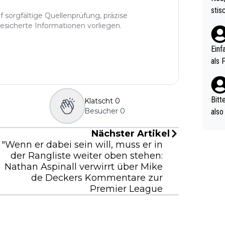
urch
stis
f sorgfältige Quellenprüfung, präzise
(in 
ten 
gesicherte Informationen vorliegen.
als Z
nes 
ttle
Einf
vV p
als 
n Ri
ehle
Bitt
Klatscht
0
Besucher
0
also
ung,
Nächster Artikel
werd
"Wenn er dabei sein will, muss er in
aube
der Rangliste weiter oben stehen:
sych
Nathan Aspinall verwirrt über Mike
d di
de Deckers Kommentare zur
e ma
Premier League
n…