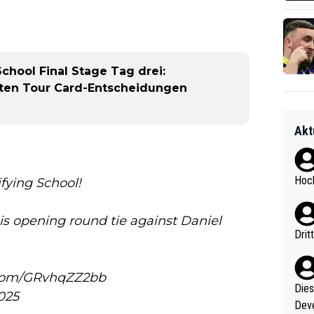
hool Final Stage Tag drei:
hsten Tour Card-Entscheidungen
Akt
Hoch
ifying School!
is opening round tie against Daniel
Drit
r.com/GRvhqZZ2bb
Diese
2025
Deve