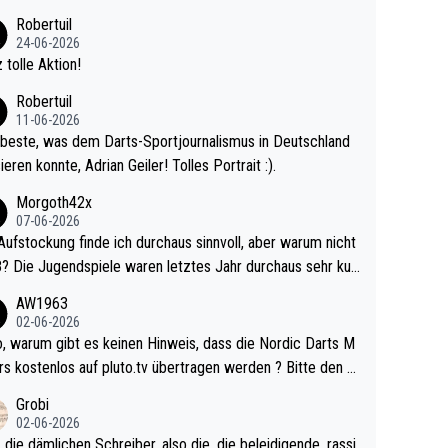
 Ave dagegen eigentlich schon zu schwach - gerad
Robertuil
st recht. Da gewinnst keinen Blumentopf - ist ja n
24-06-2026
kalspiel eines Kreisligisten vs einem Bu
 tolle Aktion!
ligisten.
Robertuil
11-06-2026
beste, was dem Darts-Sportjournalismus in Deutschland
ieren konnte, Adrian Geiler! Tolles Portrait :).
Morgoth42x
07-06-2026
Aufstockung finde ich durchaus sinnvoll, aber warum nicht
r durchaus sehr kur
lig und besser anzuschauen, als manch Erwachsenenspie
AW1963
02-06-2026
ert. Somit ändert die automatische Qualifikation des Weltm
e Nordic Darts M
mal nichts. Ich denke sie wollen damit für nächste
rs kostenlos auf pluto.tv übertragen werden ? Bitte den A
hr vorsorgen, denn da ist er alt genug für die PDC und wir
el aktualisieren, danke!
Grobi
hl wenig WDF Turniere spielen. Dies war bei Archie Self l
02-06-2026
es Jahr der Fall. Er musste als amtierender Weltmeister d
 die dämlichen Schreiber, also die, die beleidigende, rassi