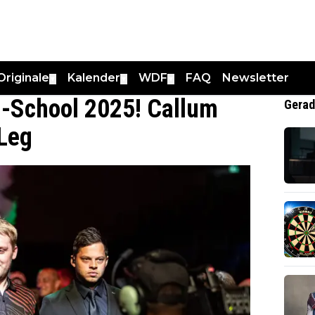
Originale
Kalender
WDF
FAQ
Newsletter
▼
▼
▼
Q-School 2025! Callum
Gerad
 Leg