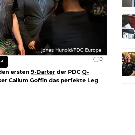
0
e!
 den ersten
9-Darter
der PDC
Q-
ser Callum Goffin das perfekte Leg