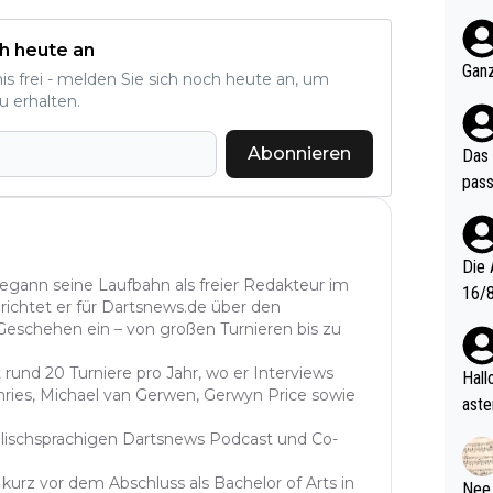
nter 60 im
e mal 40+ er
h heute an
och krasser wie ein Po
Ganz
nis frei - melden Sie sich noch heute an, um
ndes
u erhalten.
Abonnieren
Das 
pass
Die 
begann seine Laufbahn als freier Redakteur im
16/8? Die Jugendspiele waren letztes Jah
richtet er für Dartsnews.de über den
zwei
 Geschehen ein – von großen Turnieren bis zu
l. Allerdings ist Mitchell Lawrie als Nummer 1 der Welt eh quali
fizi
 rund 20 Turniere pro Jahr, wo er Interviews
Hallo, warum gibt es keinen Hinweis, dass di
hries, Michael van Gerwen, Gerwyn Price sowie
eisters erst
aste
s Ja
rtik
lischsprachigen Dartsnews Podcast und Co-
d wo
etzt
urz vor dem Abschluss als Bachelor of Arts in
Nee,