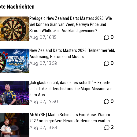
bte Nachrichten
Preisgeld New Zealand Darts Masters 2026: Wie
viel können Gian van Veen, Gerwyn Price und
Simon Whitlock in Auckland gewinnen?
0
Aug 07, 16:15
New Zealand Darts Masters 2026: Teilnehmerfeld,
Auslosung, Historie und Modus
0
Aug 07, 13:59
„Ich glaube nicht, dass er es schafft“ – Experte
sieht Luke Littlers historische Major-Mission vor
dem Aus
0
Aug 07, 17:30
ANALYSE | Martin Schindlers Formkrise: Warum
2027 noch größere Herausforderungen warten
2
Aug 07, 13:59