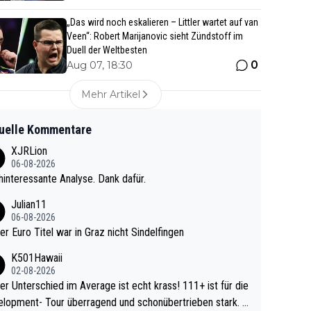
„Das wird noch eskalieren – Littler wartet auf van
Veen“: Robert Marijanovic sieht Zündstoff im
Duell der Weltbesten
0
Aug 07, 18:30
Mehr Artikel
uelle Kommentare
XJRLion
06-08-2026
interessante Analyse. Dank dafür.
Julian11
06-08-2026
ter Euro Titel war in Graz nicht Sindelfingen
K501Hawaii
02-08-2026
r Unterschied im Average ist echt krass! 111+ ist für die
lopment- Tour überragend und schonübertrieben stark. U