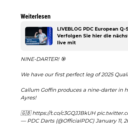
Weiterlesen
LIVEBLOG PDC European Q-Sc
Verfolgen Sie hier die näc
live mit
NINE-DARTER! 🎯
We have our first perfect leg of 2025 Qual
Callum Goffin produces a nine-darter in h
Ayres!
🇬🇧
https://t.co/c3GQJJBkUH
pic.twitte
— PDC Darts (@OfficialPDC)
January 11, 