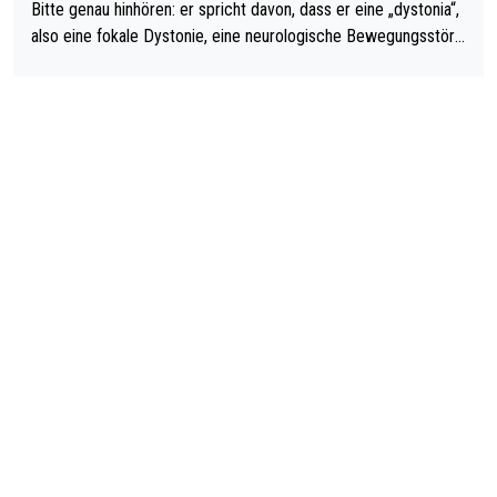
Bitte genau hinhören: er spricht davon, dass er eine „dystonia“,
also eine fokale Dystonie, eine neurologische Bewegungsstöru
ng, bei der unkontrolliert Bewegungen und Krämpfe erzeugt w
erden, im Arm hat. Und, dass Medikamente ihm helfen! Ich glau
be immer noch, dass sehr viele der Dartits-Fälle fälschlich psy
chologisiert werden und eigentlich fokale Dystonien sind. Und
diese könnten teils wirksam behandelt werden! Dafür müsste
man nur zum Neurologen und nicht zum Mentaltrainer gehen…