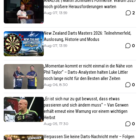
ANALYSE | Martin Schindlers Formkrise: Warum 2027
noch größere Herausforderungen warten
2
Aug 07, 13:59
New Zealand Darts Masters 2026: Teilnehmerfeld,
Auslosung, Historie und Modus
0
Aug 07, 13:59
„Momentan kommt er nicht einmal in die Nähe von
Phil Taylor“ – Darts-Analysten halten Luke Littler
noch lange nicht für den Besten aller Zeiten
0
Aug 06, 8:30
„Er ist sich nur zu gut bewusst, dass etwas
passieren und sich ändern muss“ – Van Gerwen
erhält erneut eine Warnung vor einem wichtigen
Herbst
0
Aug 05, 17:30
Verpassen Sie keine Darts-Nachricht mehr – Folgen