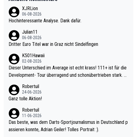
XJRLion
06-08-2026
Hochinteressante Analyse. Dank dafür.
Julian11
06-08-2026
Dritter Euro Titel war in Graz nicht Sindelfingen
K501Hawaii
02-08-2026
Dieser Unterschied im Average ist echt krass! 111+ ist für die
Development- Tour überragend und schonübertrieben stark. U
nter 60 im Ave dagegen eigentlich schon zu schwach - gerade
Robertuil
mal 40+ erst recht. Da gewinnst keinen Blumentopf - ist ja noc
24-06-2026
h krasser wie ein Pokalspiel eines Kreisligisten vs einem Bund
Ganz tolle Aktion!
esligisten.
Robertuil
11-06-2026
Das beste, was dem Darts-Sportjournalismus in Deutschland p
assieren konnte, Adrian Geiler! Tolles Portrait :).