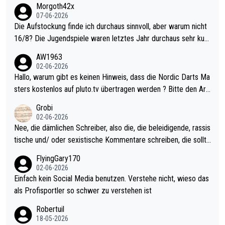
Morgoth42x
07-06-2026
Die Aufstockung finde ich durchaus sinnvoll, aber warum nicht
16/8? Die Jugendspiele waren letztes Jahr durchaus sehr kurz
weilig und besser anzuschauen, als manch Erwachsenenspiel.
AW1963
Allerdings ist Mitchell Lawrie als Nummer 1 der Welt eh qualifi
02-06-2026
ziert. Somit ändert die automatische Qualifikation des Weltmei
Hallo, warum gibt es keinen Hinweis, dass die Nordic Darts Ma
sters erstmal nichts. Ich denke sie wollen damit für nächstes J
sters kostenlos auf pluto.tv übertragen werden ? Bitte den Arti
ahr vorsorgen, denn da ist er alt genug für die PDC und wird w
kel aktualisieren, danke!
Grobi
ohl wenig WDF Turniere spielen. Dies war bei Archie Self letzt
02-06-2026
es Jahr der Fall. Er musste als amtierender Weltmeister durch
Nee, die dämlichen Schreiber, also die, die beleidigende, rassis
den Qualifier und ich glaube kaum, dass Mitchel sich das (in Ve
tische und/ oder sexistische Kommentare schreiben, die sollte
gas) antun würde, wenn er doch eigentlich die PDC-WM als Zi
n das einfach mal bleiben lassen. Sollten besser mal ihr eigene
FlyingGary170
el hat.
s Leben in den Griff kriegen. Nur eins wundert mich: Luke Little
02-06-2026
r war doch neulich erst derjenige, der über Social Media GvV p
Einfach kein Social Media benutzen. Verstehe nicht, wieso das
rovoziert hat. Und Littlers Mutter schießt öfters mal gegen Ric
als Profisportler so schwer zu verstehen ist
ardo Pietreczko auf Social Media. Hmmmm. Finde den Fehler!
Robertuil
18-05-2026