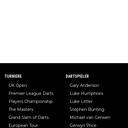
TURNIERE
DARTSPIELER
UK Open
Gary Anderson
Premier League Darts
Luke Humphries
Players Championship
Luke Littler
The Masters
Stephen Bunting
Grand Slam of Darts
Michael van Gerwen
European Tour
Gerwyn Price