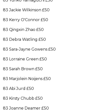
83 Yuriko Yamaguchi £50
83 Jackie Wilkinson £50
83 Kerry O'Connor £50
83 Qingxin Zhao £50
83 Debra Watling £50
83 Sara-Jayne Gowens £50
83 Lorraine Green £50
83 Sarah Brown £50
83 Marjolein Noijens £50
83 Abi Jurd £50
83 Kirsty Chubb £50
83 Joanne Deamer £50