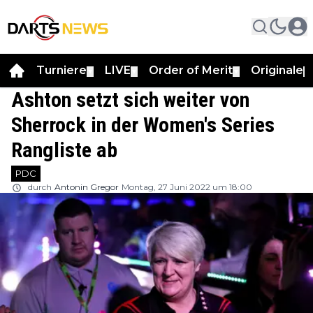
Turniere
LIVE
Order of Merit
Originale
▼
▼
▼
▼
Ashton setzt sich weiter von
Sherrock in der Women's Series
Rangliste ab
PDC
durch
Antonin Gregor
Montag, 27 Juni 2022 um 18:00