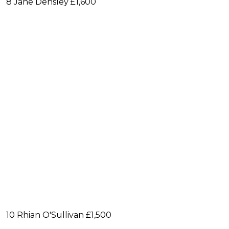
8 Jane Densley £1,600
10 Rhian O'Sullivan £1,500