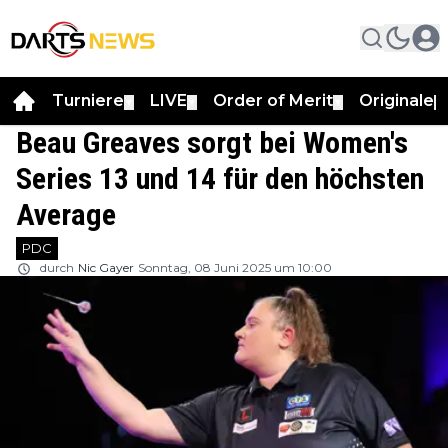
Turniere
LIVE
Order of Merit
Originale
▼
▼
▼
▼
Beau Greaves sorgt bei Women's
Series 13 und 14 für den höchsten
Average
PDC
durch
Nic Gayer
Sonntag, 08 Juni 2025 um 10:00