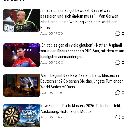
„Er ist sich nur zu gut bewusst, dass etwas
passieren und sich ändern muss“ – Van Gerwen
erhält erneut eine Warnung vor einem wichtigen
Herbst
0
Aug 05, 17:30
„Er ist bissiger, als viele glauben“ - Nathan Aspinall
verrät den überraschenden PDC-Star, mit dem er am
häufigsten aneinandergerät
0
Aug 05, 15:00
Wann beginnt das New Zealand Darts Masters in
Deutschland? So sehen Sie das jüngste Turnier der
World Series of Darts
0
Aug 05, 12:00
New Zealand Darts Masters 2026: Teilnehmerfeld,
Auslosung, Historie und Modus
0
Aug 05, 11:43