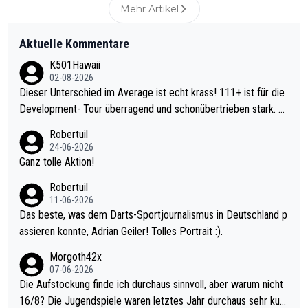
Mehr Artikel
Aktuelle Kommentare
K501Hawaii
02-08-2026
Dieser Unterschied im Average ist echt krass! 111+ ist für die
Development- Tour überragend und schonübertrieben stark. U
nter 60 im Ave dagegen eigentlich schon zu schwach - gerade
Robertuil
mal 40+ erst recht. Da gewinnst keinen Blumentopf - ist ja noc
24-06-2026
h krasser wie ein Pokalspiel eines Kreisligisten vs einem Bund
Ganz tolle Aktion!
esligisten.
Robertuil
11-06-2026
Das beste, was dem Darts-Sportjournalismus in Deutschland p
assieren konnte, Adrian Geiler! Tolles Portrait :).
Morgoth42x
07-06-2026
Die Aufstockung finde ich durchaus sinnvoll, aber warum nicht
16/8? Die Jugendspiele waren letztes Jahr durchaus sehr kurz