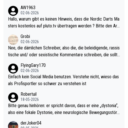
weilig und besser anzuschauen, als manch Erwachsenenspiel.
AW1963
Allerdings ist Mitchell Lawrie als Nummer 1 der Welt eh qualifi
02-06-2026
ziert. Somit ändert die automatische Qualifikation des Weltmei
Hallo, warum gibt es keinen Hinweis, dass die Nordic Darts Ma
sters erstmal nichts. Ich denke sie wollen damit für nächstes J
sters kostenlos auf pluto.tv übertragen werden ? Bitte den Arti
ahr vorsorgen, denn da ist er alt genug für die PDC und wird w
kel aktualisieren, danke!
Grobi
ohl wenig WDF Turniere spielen. Dies war bei Archie Self letzt
02-06-2026
es Jahr der Fall. Er musste als amtierender Weltmeister durch
Nee, die dämlichen Schreiber, also die, die beleidigende, rassis
den Qualifier und ich glaube kaum, dass Mitchel sich das (in Ve
tische und/ oder sexistische Kommentare schreiben, die sollte
gas) antun würde, wenn er doch eigentlich die PDC-WM als Zi
n das einfach mal bleiben lassen. Sollten besser mal ihr eigene
FlyingGary170
el hat.
s Leben in den Griff kriegen. Nur eins wundert mich: Luke Little
02-06-2026
r war doch neulich erst derjenige, der über Social Media GvV p
Einfach kein Social Media benutzen. Verstehe nicht, wieso das
rovoziert hat. Und Littlers Mutter schießt öfters mal gegen Ric
als Profisportler so schwer zu verstehen ist
ardo Pietreczko auf Social Media. Hmmmm. Finde den Fehler!
Robertuil
18-05-2026
Bitte genau hinhören: er spricht davon, dass er eine „dystonia“,
also eine fokale Dystonie, eine neurologische Bewegungsstöru
ng, bei der unkontrolliert Bewegungen und Krämpfe erzeugt w
derJoker04
erden, im Arm hat. Und, dass Medikamente ihm helfen! Ich glau