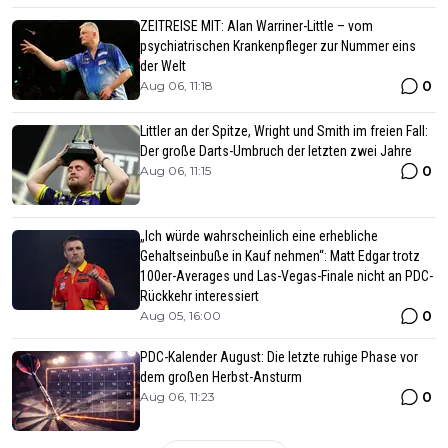
ZEITREISE MIT: Alan Warriner-Little – vom
psychiatrischen Krankenpfleger zur Nummer eins
der Welt
0
Aug 06, 11:18
Littler an der Spitze, Wright und Smith im freien Fall:
Der große Darts-Umbruch der letzten zwei Jahre
0
Aug 06, 11:15
„Ich würde wahrscheinlich eine erhebliche
Gehaltseinbuße in Kauf nehmen“: Matt Edgar trotz
100er-Averages und Las-Vegas-Finale nicht an PDC-
Rückkehr interessiert
0
Aug 05, 16:00
PDC-Kalender August: Die letzte ruhige Phase vor
dem großen Herbst-Ansturm
0
Aug 06, 11:23