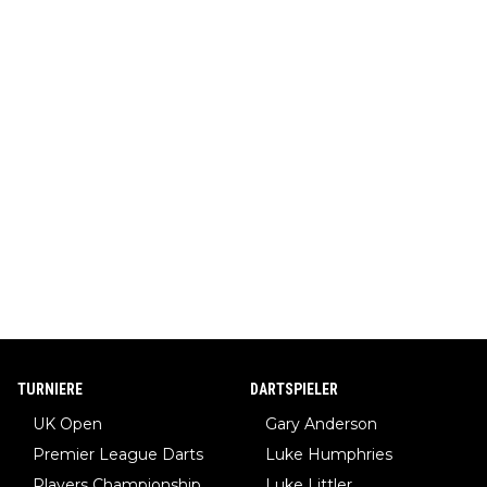
TURNIERE
DARTSPIELER
UK Open
Gary Anderson
Premier League Darts
Luke Humphries
Players Championship
Luke Littler