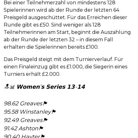
Bei einer Teilnehmerzahl von mindestens 128
Spielerinnen wird ab der Runde der letzten 64
Preisgeld ausgeschüttet. Für das Erreichen dieser
Runde gibt es £50. Sind weniger als 128
Teilnehmerinnen am Start, beginnt die Auszahlung
ab der Runde der letzten 32 – in diesem Fall
erhalten die Spielerinnen bereits £100.
Das Preisgeld steigt mit dem Turnierverlauf. Für
einen Finaleinzug gibt es £1.000, die Siegerin eines
Turniers erhält £2.000.
🔝📊 𝗪𝗼𝗺𝗲𝗻’𝘀 𝗦𝗲𝗿𝗶𝗲𝘀 𝟭𝟯-𝟭𝟰
98.62 Greaves🏴󠁧󠁢󠁥󠁮󠁧󠁿
95.58 Winstanley🏴󠁧󠁢󠁥󠁮󠁧󠁿
92.49 Greaves🏴󠁧󠁢󠁥󠁮󠁧󠁿
91.42 Ashton🏴󠁧󠁢󠁥󠁮󠁧󠁿
90.40 Hayter🏴󠁧󠁢󠁥󠁮󠁧󠁿