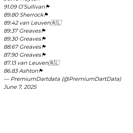
91.09 O’Sullivan🏴󠁧󠁢󠁷󠁬󠁳󠁿
89.80 Sherrock🏴󠁧󠁢󠁥󠁮󠁧󠁿
89.42 van Leuven🇳🇱
89.37 Greaves🏴󠁧󠁢󠁥󠁮󠁧󠁿
89.30 Greaves🏴󠁧󠁢󠁥󠁮󠁧󠁿
88.67 Greaves🏴󠁧󠁢󠁥󠁮󠁧󠁿
87.90 Greaves🏴󠁧󠁢󠁥󠁮󠁧󠁿
87.13 van Leuven🇳🇱
86.83 Ashton🏴󠁧󠁢󠁥󠁮󠁧󠁿
— PremiumDartdata (@PremiumDartData)
June 7, 2025