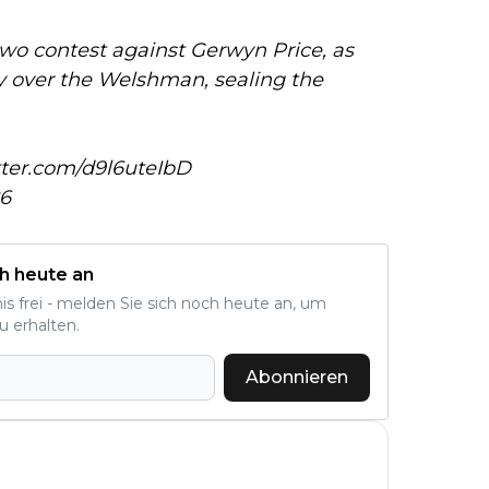
wo contest against Gerwyn Price, as
ry over the Welshman, sealing the
tter.com/d9l6uteIbD
26
h heute an
nis frei - melden Sie sich noch heute an, um
u erhalten.
Abonnieren