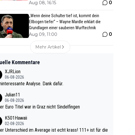
0
Aug 08, 16:15
„Wenn deine Schulter tief ist, kommt dein
Ellbogen tiefer“ – Wayne Mardle erklärt die
Grundlagen einer sauberen Wurftechnik
0
Aug 09, 11:00
Mehr Artikel
uelle Kommentare
XJRLion
06-08-2026
interessante Analyse. Dank dafür.
Julian11
06-08-2026
ter Euro Titel war in Graz nicht Sindelfingen
K501Hawaii
02-08-2026
r Unterschied im Average ist echt krass! 111+ ist für die