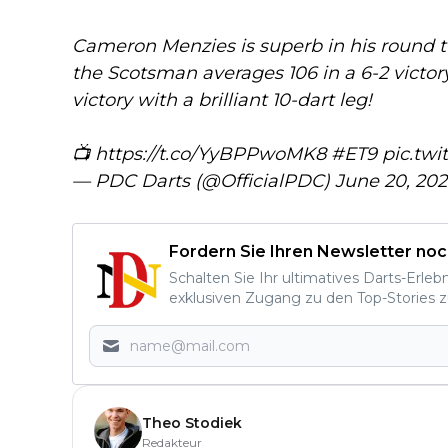
Cameron Menzies is superb in his round t
the Scotsman averages 106 in a 6-2 victo
victory with a brilliant 10-dart leg!
📺
https://t.co/YyBPPwoMK8
#ET9
pic.twi
— PDC Darts (@OfficialPDC)
June 20, 20
Fordern Sie Ihren Newsletter noc
Schalten Sie Ihr ultimatives Darts-Erleb
exklusiven Zugang zu den Top-Stories z
Theo Stodiek
Redakteur