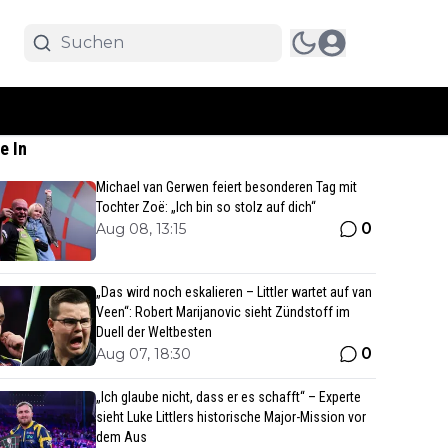
e In
Michael van Gerwen feiert besonderen Tag mit
Tochter Zoë: „Ich bin so stolz auf dich“
0
Aug 08, 13:15
„Das wird noch eskalieren – Littler wartet auf van
Veen“: Robert Marijanovic sieht Zündstoff im
Duell der Weltbesten
0
Aug 07, 18:30
„Ich glaube nicht, dass er es schafft“ – Experte
sieht Luke Littlers historische Major-Mission vor
dem Aus