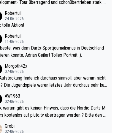
lopment- Tour überragend und schonübertrieben stark. U
 Ave dagegen eigentlich schon zu schwach - gerad
Robertuil
st recht. Da gewinnst keinen Blumentopf - ist ja n
24-06-2026
kalspiel eines Kreisligisten vs einem Bu
 tolle Aktion!
ligisten.
Robertuil
11-06-2026
beste, was dem Darts-Sportjournalismus in Deutschland
ieren konnte, Adrian Geiler! Tolles Portrait :).
Morgoth42x
07-06-2026
Aufstockung finde ich durchaus sinnvoll, aber warum nicht
r durchaus sehr kur
lig und besser anzuschauen, als manch Erwachsenenspie
AW1963
02-06-2026
ert. Somit ändert die automatische Qualifikation des Weltm
e Nordic Darts M
mal nichts. Ich denke sie wollen damit für nächste
rs kostenlos auf pluto.tv übertragen werden ? Bitte den A
hr vorsorgen, denn da ist er alt genug für die PDC und wir
el aktualisieren, danke!
Grobi
hl wenig WDF Turniere spielen. Dies war bei Archie Self l
02-06-2026