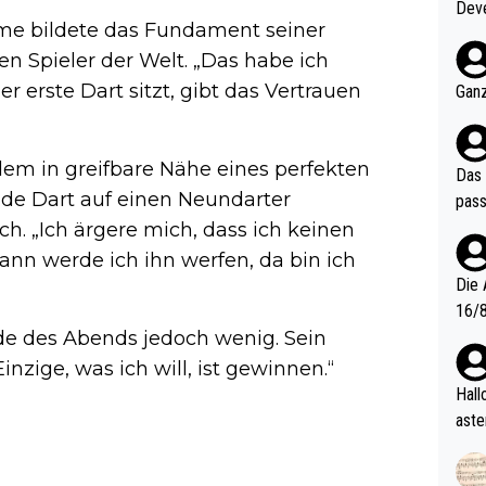
Deve
hme bildete das Fundament seiner
nter 60 im
en Spieler der Welt. „Das habe ich
e mal 40+ er
och krasser wie ein Po
r erste Dart sitzt, gibt das Vertrauen
Ganz
ndes
udem in greifbare Nähe eines perfekten
Das 
de Dart auf einen Neundarter
pass
h. „Ich ärgere mich, dass ich keinen
nn werde ich ihn werfen, da bin ich
Die 
16/8? Die Jugendspiele waren letztes Jah
zwei
nde des Abends jedoch wenig. Sein
l. Allerdings ist Mitchell Lawrie als Nummer 1 der Welt eh quali
inzige, was ich will, ist gewinnen.“
fizi
Hallo, warum gibt es keinen Hinweis, dass di
eisters erst
aste
s Ja
rtik
d wo