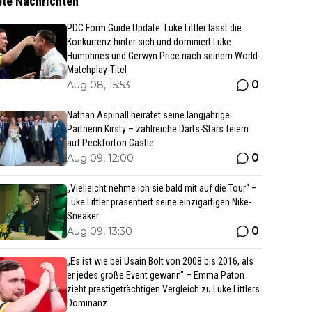
bte Nachrichten
PDC Form Guide Update: Luke Littler lässt die
Konkurrenz hinter sich und dominiert Luke
Humphries und Gerwyn Price nach seinem World-
Matchplay-Titel
0
Aug 08, 15:53
Nathan Aspinall heiratet seine langjährige
Partnerin Kirsty – zahlreiche Darts-Stars feiern
auf Peckforton Castle
0
Aug 09, 12:00
„Vielleicht nehme ich sie bald mit auf die Tour“ –
Luke Littler präsentiert seine einzigartigen Nike-
Sneaker
0
Aug 09, 13:30
„Es ist wie bei Usain Bolt von 2008 bis 2016, als
er jedes große Event gewann" – Emma Paton
zieht prestigeträchtigen Vergleich zu Luke Littlers
Dominanz