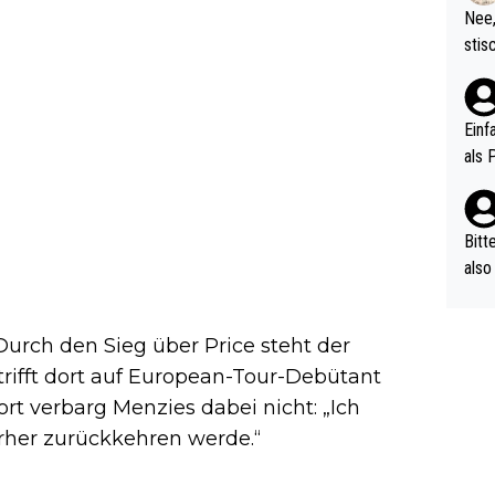
etzt
Nee,
urch
stis
(in 
ten 
als Z
nes 
ttle
Einf
vV p
als 
n Ri
ehle
Bitt
also
ung,
werd
 Durch den Sieg über Price steht der
aube
sych
rifft dort auf European-Tour-Debütant
d di
rt verbarg Menzies dabei nicht: „Ich
e ma
ierher zurückkehren werde.“
n…