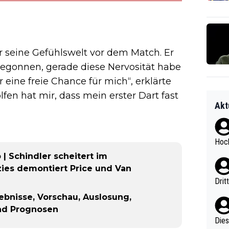
 seine Gefühlswelt vor dem Match. Er
egonnen, gerade diese Nervosität habe
r eine freie Chance für mich“, erklärte
lfen hat mir, dass mein erster Dart fast
Akt
Hoch
| Schindler scheitert im
ies demontiert Price und Van
Drit
ebnisse, Vorschau, Auslosung,
und Prognosen
Diese