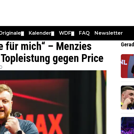
Originale
Kalender
WDF
FAQ
Newsletter
▼
▼
▼
e für mich“ – Menzies
Gerad
 Topleistung gegen Price
00