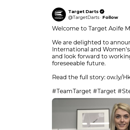
Target Darts
@
TargetDarts
·
Follow
Welcome to Target Aoife M
We are delighted to announc
International and Women's 
and look forward to working
foreseeable future.

Read the full story: 
ow.ly/H
#TeamTarget
#Target
#St