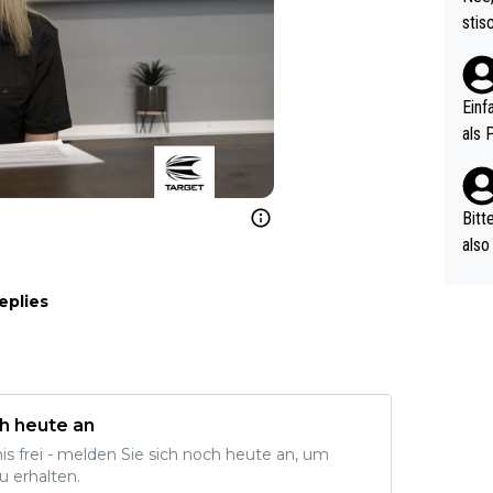
urch
stis
(in 
ten 
als Z
nes 
ttle
Einf
vV p
als 
n Ri
ehle
Bitt
also
ung,
werd
eplies
aube
sych
d di
e ma
h heute an
n…
nis frei - melden Sie sich noch heute an, um
u erhalten.