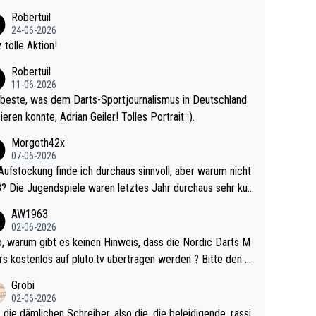
 Ave dagegen eigentlich schon zu schwach - gerad
Robertuil
st recht. Da gewinnst keinen Blumentopf - ist ja n
24-06-2026
kalspiel eines Kreisligisten vs einem Bu
 tolle Aktion!
ligisten.
Robertuil
11-06-2026
beste, was dem Darts-Sportjournalismus in Deutschland
ieren konnte, Adrian Geiler! Tolles Portrait :).
Morgoth42x
07-06-2026
Aufstockung finde ich durchaus sinnvoll, aber warum nicht
r durchaus sehr kur
lig und besser anzuschauen, als manch Erwachsenenspie
AW1963
02-06-2026
ert. Somit ändert die automatische Qualifikation des Weltm
e Nordic Darts M
mal nichts. Ich denke sie wollen damit für nächste
rs kostenlos auf pluto.tv übertragen werden ? Bitte den A
hr vorsorgen, denn da ist er alt genug für die PDC und wir
el aktualisieren, danke!
Grobi
hl wenig WDF Turniere spielen. Dies war bei Archie Self l
02-06-2026
es Jahr der Fall. Er musste als amtierender Weltmeister d
 die dämlichen Schreiber, also die, die beleidigende, rassi