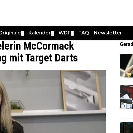
Originale
Kalender
WDF
FAQ
Newsletter
▼
▼
▼
pielerin McCormack
Gerad
ag mit Target Darts