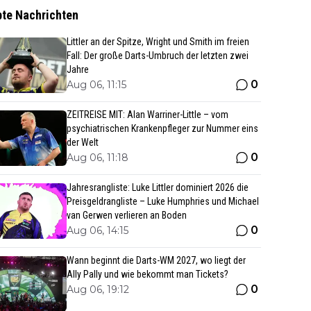
bte Nachrichten
Littler an der Spitze, Wright und Smith im freien
Fall: Der große Darts-Umbruch der letzten zwei
Jahre
0
Aug 06, 11:15
ZEITREISE MIT: Alan Warriner-Little – vom
psychiatrischen Krankenpfleger zur Nummer eins
der Welt
0
Aug 06, 11:18
Jahresrangliste: Luke Littler dominiert 2026 die
Preisgeldrangliste – Luke Humphries und Michael
van Gerwen verlieren an Boden
0
Aug 06, 14:15
Wann beginnt die Darts-WM 2027, wo liegt der
Ally Pally und wie bekommt man Tickets?
0
Aug 06, 19:12