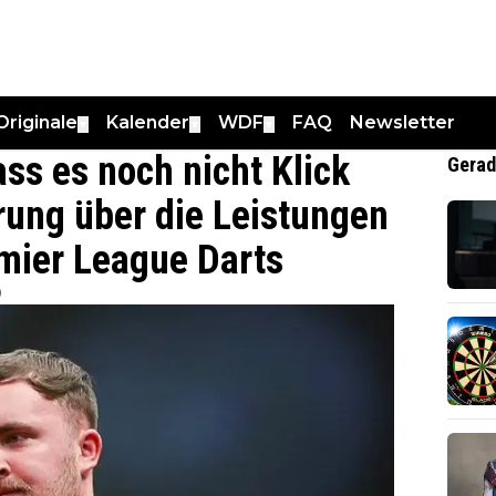
Originale
Kalender
WDF
FAQ
Newsletter
▼
▼
▼
ass es noch nicht Klick
Gerad
ung über die Leistungen
emier League Darts
0