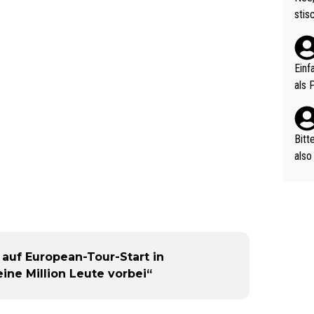
urch
stis
(in 
ten 
als Z
nes 
ttle
Einf
vV p
als 
n Ri
ehle
Bitt
also
ung,
werd
aube
sych
d di
e ma
auf European-Tour-Start in
n…
ine Million Leute vorbei“