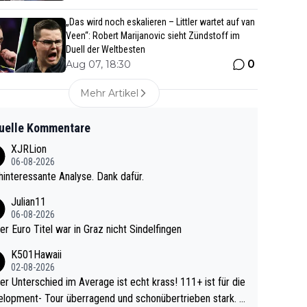
„Das wird noch eskalieren – Littler wartet auf van
Veen“: Robert Marijanovic sieht Zündstoff im
Duell der Weltbesten
0
Aug 07, 18:30
Mehr Artikel
uelle Kommentare
XJRLion
06-08-2026
interessante Analyse. Dank dafür.
Julian11
06-08-2026
ter Euro Titel war in Graz nicht Sindelfingen
K501Hawaii
02-08-2026
r Unterschied im Average ist echt krass! 111+ ist für die
lopment- Tour überragend und schonübertrieben stark. U