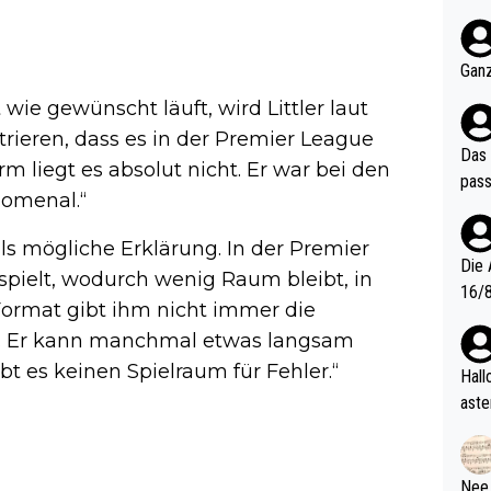
nter 60 im
e mal 40+ er
och krasser wie ein Po
Ganz
ndes
wie gewünscht läuft, wird Littler laut
trieren, dass es in der Premier League
Das 
rm liegt es absolut nicht. Er war bei den
pass
omenal.“
ls mögliche Erklärung. In der Premier
Die 
spielt, wodurch wenig Raum bleibt, in
16/8? Die Jugendspiele waren letztes Jah
ormat gibt ihm nicht immer die
zwei
. Er kann manchmal etwas langsam
l. Allerdings ist Mitchell Lawrie als Nummer 1 der Welt eh quali
t es keinen Spielraum für Fehler.“
fizi
Hallo, warum gibt es keinen Hinweis, dass di
eisters erst
aste
s Ja
rtik
d wo
etzt
Nee,