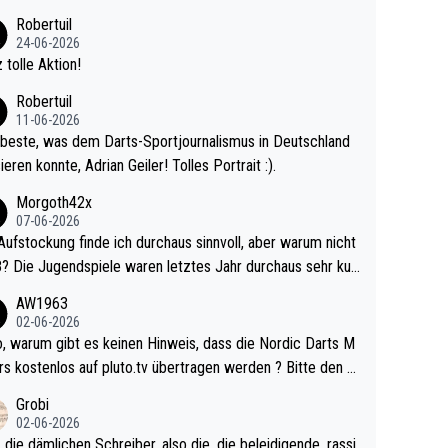
 Ave dagegen eigentlich schon zu schwach - gerad
Robertuil
st recht. Da gewinnst keinen Blumentopf - ist ja n
24-06-2026
kalspiel eines Kreisligisten vs einem Bu
 tolle Aktion!
ligisten.
Robertuil
11-06-2026
beste, was dem Darts-Sportjournalismus in Deutschland
ieren konnte, Adrian Geiler! Tolles Portrait :).
Morgoth42x
07-06-2026
Aufstockung finde ich durchaus sinnvoll, aber warum nicht
r durchaus sehr kur
lig und besser anzuschauen, als manch Erwachsenenspie
AW1963
02-06-2026
ert. Somit ändert die automatische Qualifikation des Weltm
e Nordic Darts M
mal nichts. Ich denke sie wollen damit für nächste
rs kostenlos auf pluto.tv übertragen werden ? Bitte den A
hr vorsorgen, denn da ist er alt genug für die PDC und wir
el aktualisieren, danke!
Grobi
hl wenig WDF Turniere spielen. Dies war bei Archie Self l
02-06-2026
es Jahr der Fall. Er musste als amtierender Weltmeister d
 die dämlichen Schreiber, also die, die beleidigende, rassi