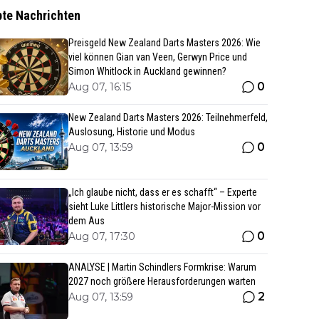
bte Nachrichten
Preisgeld New Zealand Darts Masters 2026: Wie
viel können Gian van Veen, Gerwyn Price und
Simon Whitlock in Auckland gewinnen?
0
Aug 07, 16:15
New Zealand Darts Masters 2026: Teilnehmerfeld,
Auslosung, Historie und Modus
0
Aug 07, 13:59
„Ich glaube nicht, dass er es schafft“ – Experte
sieht Luke Littlers historische Major-Mission vor
dem Aus
0
Aug 07, 17:30
ANALYSE | Martin Schindlers Formkrise: Warum
2027 noch größere Herausforderungen warten
2
Aug 07, 13:59