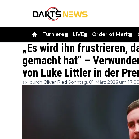
Turniere
LIVE
Order of Merit
▼
▼
▼
„Es wird ihn frustrieren, d
gemacht hat“ – Verwunder
von Luke Littler in der Pr
durch
Oliver Ried
Sonntag, 01 März 2026 um 17:0