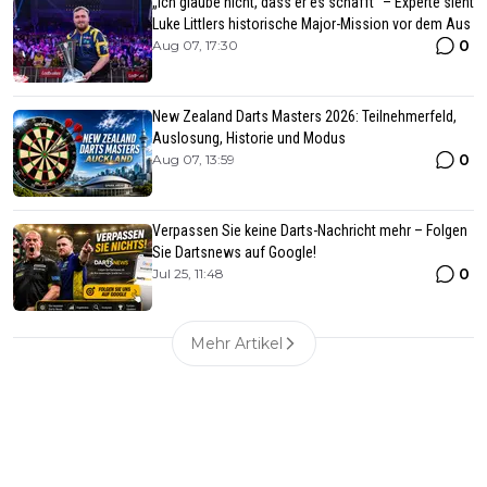
„Ich glaube nicht, dass er es schafft“ – Experte sieht
Luke Littlers historische Major-Mission vor dem Aus
0
Aug 07, 17:30
New Zealand Darts Masters 2026: Teilnehmerfeld,
Auslosung, Historie und Modus
0
Aug 07, 13:59
Verpassen Sie keine Darts-Nachricht mehr – Folgen
Sie Dartsnews auf Google!
0
Jul 25, 11:48
Mehr Artikel