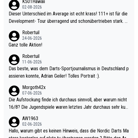
K501Hawaii
02-08-2026
Dieser Unterschied im Average ist echt krass! 111+ ist für die
Development- Tour überragend und schonübertrieben stark. U
nter 60 im Ave dagegen eigentlich schon zu schwach - gerade
Robertuil
mal 40+ erst recht. Da gewinnst keinen Blumentopf - ist ja noc
24-06-2026
h krasser wie ein Pokalspiel eines Kreisligisten vs einem Bund
Ganz tolle Aktion!
esligisten.
Robertuil
11-06-2026
Das beste, was dem Darts-Sportjournalismus in Deutschland p
assieren konnte, Adrian Geiler! Tolles Portrait :).
Morgoth42x
07-06-2026
Die Aufstockung finde ich durchaus sinnvoll, aber warum nicht
16/8? Die Jugendspiele waren letztes Jahr durchaus sehr kurz
weilig und besser anzuschauen, als manch Erwachsenenspiel.
AW1963
Allerdings ist Mitchell Lawrie als Nummer 1 der Welt eh qualifi
02-06-2026
ziert. Somit ändert die automatische Qualifikation des Weltmei
Hallo, warum gibt es keinen Hinweis, dass die Nordic Darts Ma
sters erstmal nichts. Ich denke sie wollen damit für nächstes J