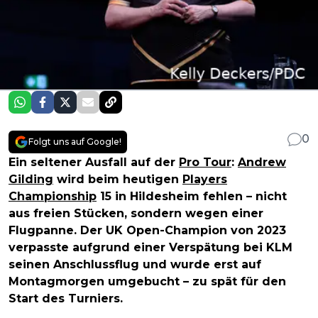
0
Folgt uns auf Google!
Ein seltener Ausfall auf der
Pro Tour
:
Andrew
Gilding
wird beim heutigen
Players
Championship
15 in Hildesheim fehlen – nicht
aus freien Stücken, sondern wegen einer
Flugpanne. Der UK Open-Champion von 2023
verpasste aufgrund einer Verspätung bei KLM
seinen Anschlussflug und wurde erst auf
Montagmorgen umgebucht – zu spät für den
Start des Turniers.