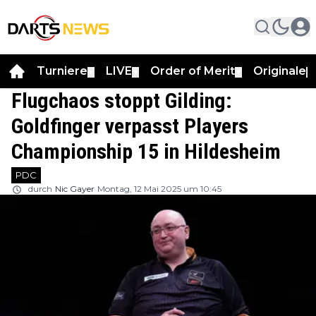
Turniere
LIVE
Order of Merit
Originale
▼
▼
▼
▼
Flugchaos stoppt Gilding:
Goldfinger verpasst Players
Championship 15 in Hildesheim
PDC
durch
Nic Gayer
Montag, 12 Mai 2025 um 10:45