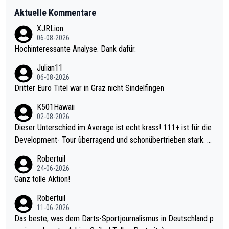
Aktuelle Kommentare
XJRLion
06-08-2026
Hochinteressante Analyse. Dank dafür.
Julian11
06-08-2026
Dritter Euro Titel war in Graz nicht Sindelfingen
K501Hawaii
02-08-2026
Dieser Unterschied im Average ist echt krass! 111+ ist für die
Development- Tour überragend und schonübertrieben stark. U
nter 60 im Ave dagegen eigentlich schon zu schwach - gerade
Robertuil
mal 40+ erst recht. Da gewinnst keinen Blumentopf - ist ja noc
24-06-2026
h krasser wie ein Pokalspiel eines Kreisligisten vs einem Bund
Ganz tolle Aktion!
esligisten.
Robertuil
11-06-2026
Das beste, was dem Darts-Sportjournalismus in Deutschland p