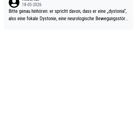
18-05-2026
Bitte genau hinhören: er spricht davon, dass er eine „dystonia“,
also eine fokale Dystonie, eine neurologische Bewegungsstöru
ng, bei der unkontrolliert Bewegungen und Krämpfe erzeugt w
erden, im Arm hat. Und, dass Medikamente ihm helfen! Ich glau
be immer noch, dass sehr viele der Dartits-Fälle fälschlich psy
chologisiert werden und eigentlich fokale Dystonien sind. Und
diese könnten teils wirksam behandelt werden! Dafür müsste
man nur zum Neurologen und nicht zum Mentaltrainer gehen…