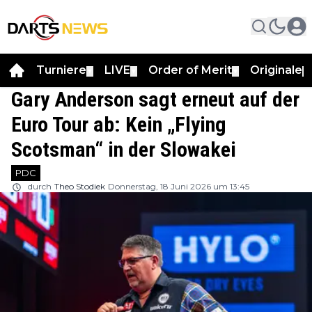
Turniere
LIVE
Order of Merit
Originale
▼
▼
▼
▼
Gary Anderson sagt erneut auf der
Euro Tour ab: Kein „Flying
Scotsman“ in der Slowakei
PDC
durch
Theo Stodiek
Donnerstag, 18 Juni 2026 um 13:45