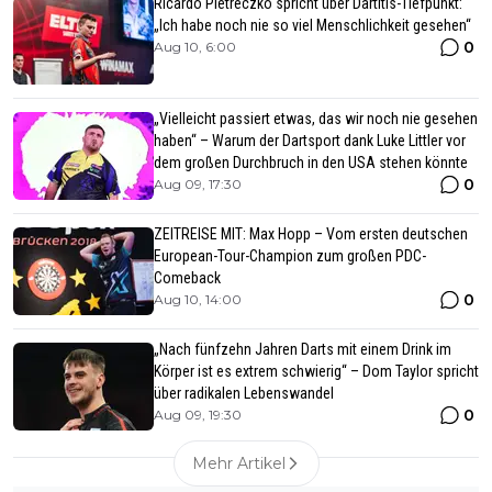
Ricardo Pietreczko spricht über Dartitis-Tiefpunkt:
„Ich habe noch nie so viel Menschlichkeit gesehen“
0
Aug 10, 6:00
„Vielleicht passiert etwas, das wir noch nie gesehen
haben“ – Warum der Dartsport dank Luke Littler vor
dem großen Durchbruch in den USA stehen könnte
0
Aug 09, 17:30
ZEITREISE MIT: Max Hopp – Vom ersten deutschen
European-Tour-Champion zum großen PDC-
Comeback
0
Aug 10, 14:00
„Nach fünfzehn Jahren Darts mit einem Drink im
Körper ist es extrem schwierig“ – Dom Taylor spricht
über radikalen Lebenswandel
0
Aug 09, 19:30
Mehr Artikel