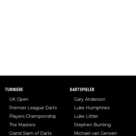
TURNIERE
DARTSPIELER
UK Open
Gary Anderson
Premier League Darts
Luke Humphries
Players Championship
Luke Littler
The Masters
Stephen Bunting
Grand Slam of Darts
Michael van Gerwen