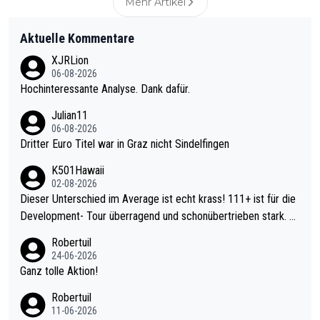
Mehr Artikel
Aktuelle Kommentare
XJRLion
06-08-2026
Hochinteressante Analyse. Dank dafür.
Julian11
06-08-2026
Dritter Euro Titel war in Graz nicht Sindelfingen
K501Hawaii
02-08-2026
Dieser Unterschied im Average ist echt krass! 111+ ist für die
Development- Tour überragend und schonübertrieben stark. U
nter 60 im Ave dagegen eigentlich schon zu schwach - gerade
Robertuil
mal 40+ erst recht. Da gewinnst keinen Blumentopf - ist ja noc
24-06-2026
h krasser wie ein Pokalspiel eines Kreisligisten vs einem Bund
Ganz tolle Aktion!
esligisten.
Robertuil
11-06-2026