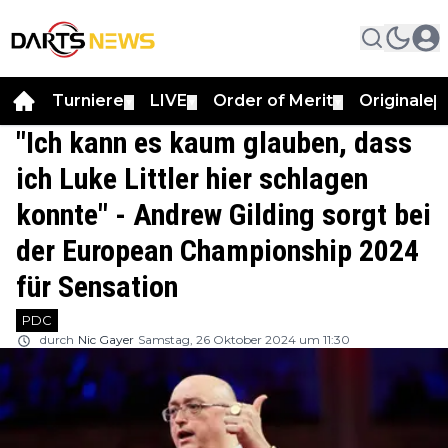
Turniere
LIVE
Order of Merit
Originale
▼
▼
▼
▼
"Ich kann es kaum glauben, dass
ich Luke Littler hier schlagen
konnte" - Andrew Gilding sorgt bei
der European Championship 2024
für Sensation
PDC
durch
Nic Gayer
Samstag, 26 Oktober 2024 um 11:30