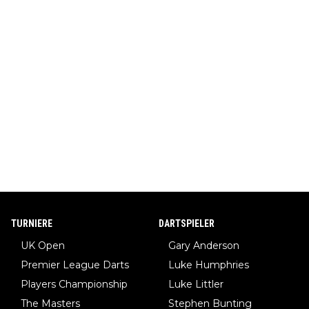
TURNIERE
DARTSPIELER
UK Open
Gary Anderson
Premier League Darts
Luke Humphries
Players Championship
Luke Littler
The Masters
Stephen Bunting