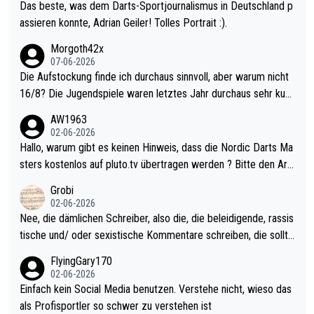
Das beste, was dem Darts-Sportjournalismus in Deutschland p
assieren konnte, Adrian Geiler! Tolles Portrait :).
Morgoth42x
07-06-2026
Die Aufstockung finde ich durchaus sinnvoll, aber warum nicht
16/8? Die Jugendspiele waren letztes Jahr durchaus sehr kurz
weilig und besser anzuschauen, als manch Erwachsenenspiel.
AW1963
Allerdings ist Mitchell Lawrie als Nummer 1 der Welt eh qualifi
02-06-2026
ziert. Somit ändert die automatische Qualifikation des Weltmei
Hallo, warum gibt es keinen Hinweis, dass die Nordic Darts Ma
sters erstmal nichts. Ich denke sie wollen damit für nächstes J
sters kostenlos auf pluto.tv übertragen werden ? Bitte den Arti
ahr vorsorgen, denn da ist er alt genug für die PDC und wird w
kel aktualisieren, danke!
Grobi
ohl wenig WDF Turniere spielen. Dies war bei Archie Self letzt
02-06-2026
es Jahr der Fall. Er musste als amtierender Weltmeister durch
Nee, die dämlichen Schreiber, also die, die beleidigende, rassis
den Qualifier und ich glaube kaum, dass Mitchel sich das (in Ve
tische und/ oder sexistische Kommentare schreiben, die sollte
gas) antun würde, wenn er doch eigentlich die PDC-WM als Zi
n das einfach mal bleiben lassen. Sollten besser mal ihr eigene
FlyingGary170
el hat.
s Leben in den Griff kriegen. Nur eins wundert mich: Luke Little
02-06-2026
r war doch neulich erst derjenige, der über Social Media GvV p
Einfach kein Social Media benutzen. Verstehe nicht, wieso das
rovoziert hat. Und Littlers Mutter schießt öfters mal gegen Ric
als Profisportler so schwer zu verstehen ist