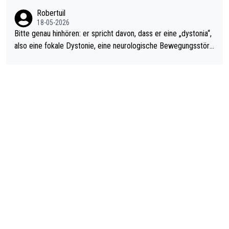
ardo Pietreczko auf Social Media. Hmmmm. Finde den Fehler!
Robertuil
18-05-2026
Bitte genau hinhören: er spricht davon, dass er eine „dystonia“,
also eine fokale Dystonie, eine neurologische Bewegungsstöru
ng, bei der unkontrolliert Bewegungen und Krämpfe erzeugt w
erden, im Arm hat. Und, dass Medikamente ihm helfen! Ich glau
be immer noch, dass sehr viele der Dartits-Fälle fälschlich psy
chologisiert werden und eigentlich fokale Dystonien sind. Und
diese könnten teils wirksam behandelt werden! Dafür müsste
man nur zum Neurologen und nicht zum Mentaltrainer gehen…