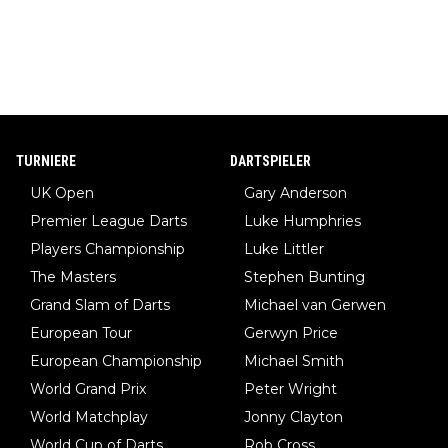
TURNIERE
DARTSPIELER
UK Open
Gary Anderson
Premier League Darts
Luke Humphries
Players Championship
Luke Littler
The Masters
Stephen Bunting
Grand Slam of Darts
Michael van Gerwen
European Tour
Gerwyn Price
European Championship
Michael Smith
World Grand Prix
Peter Wright
World Matchplay
Jonny Clayton
World Cup of Darts
Rob Cross