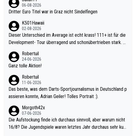
06-08-2026
Dritter Euro Titel war in Graz nicht Sindelfingen
K501Hawaii
02-08-2026
Dieser Unterschied im Average ist echt krass! 111+ ist für die
Development- Tour überragend und schonübertrieben stark. U
nter 60 im Ave dagegen eigentlich schon zu schwach - gerade
Robertuil
mal 40+ erst recht. Da gewinnst keinen Blumentopf - ist ja noc
24-06-2026
h krasser wie ein Pokalspiel eines Kreisligisten vs einem Bund
Ganz tolle Aktion!
esligisten.
Robertuil
11-06-2026
Das beste, was dem Darts-Sportjournalismus in Deutschland p
assieren konnte, Adrian Geiler! Tolles Portrait :).
Morgoth42x
07-06-2026
Die Aufstockung finde ich durchaus sinnvoll, aber warum nicht
16/8? Die Jugendspiele waren letztes Jahr durchaus sehr kurz
weilig und besser anzuschauen, als manch Erwachsenenspiel.