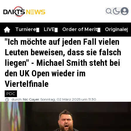
Turniere
LIVE
Order of Merit
Originale
▼
▼
▼
▼
"Ich möchte auf jeden Fall vielen
Leuten beweisen, dass sie falsch
liegen" - Michael Smith steht bei
den UK Open wieder im
Viertelfinale
PDC
durch
Nic Gayer
Sonntag, 02 März 2025 um 11:30