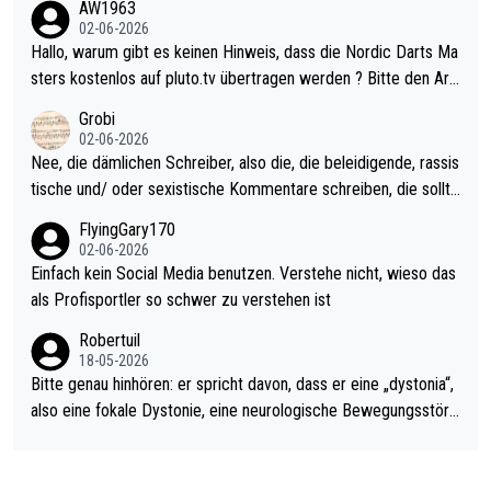
AW1963
Allerdings ist Mitchell Lawrie als Nummer 1 der Welt eh qualifi
02-06-2026
ziert. Somit ändert die automatische Qualifikation des Weltmei
Hallo, warum gibt es keinen Hinweis, dass die Nordic Darts Ma
sters erstmal nichts. Ich denke sie wollen damit für nächstes J
sters kostenlos auf pluto.tv übertragen werden ? Bitte den Arti
ahr vorsorgen, denn da ist er alt genug für die PDC und wird w
kel aktualisieren, danke!
Grobi
ohl wenig WDF Turniere spielen. Dies war bei Archie Self letzt
02-06-2026
es Jahr der Fall. Er musste als amtierender Weltmeister durch
Nee, die dämlichen Schreiber, also die, die beleidigende, rassis
den Qualifier und ich glaube kaum, dass Mitchel sich das (in Ve
tische und/ oder sexistische Kommentare schreiben, die sollte
gas) antun würde, wenn er doch eigentlich die PDC-WM als Zi
n das einfach mal bleiben lassen. Sollten besser mal ihr eigene
FlyingGary170
el hat.
s Leben in den Griff kriegen. Nur eins wundert mich: Luke Little
02-06-2026
r war doch neulich erst derjenige, der über Social Media GvV p
Einfach kein Social Media benutzen. Verstehe nicht, wieso das
rovoziert hat. Und Littlers Mutter schießt öfters mal gegen Ric
als Profisportler so schwer zu verstehen ist
ardo Pietreczko auf Social Media. Hmmmm. Finde den Fehler!
Robertuil
18-05-2026
Bitte genau hinhören: er spricht davon, dass er eine „dystonia“,
also eine fokale Dystonie, eine neurologische Bewegungsstöru
ng, bei der unkontrolliert Bewegungen und Krämpfe erzeugt w
erden, im Arm hat. Und, dass Medikamente ihm helfen! Ich glau
be immer noch, dass sehr viele der Dartits-Fälle fälschlich psy