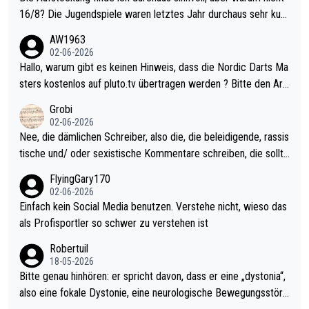
16/8? Die Jugendspiele waren letztes Jahr durchaus sehr kurz
weilig und besser anzuschauen, als manch Erwachsenenspiel.
AW1963
Allerdings ist Mitchell Lawrie als Nummer 1 der Welt eh qualifi
02-06-2026
ziert. Somit ändert die automatische Qualifikation des Weltmei
Hallo, warum gibt es keinen Hinweis, dass die Nordic Darts Ma
sters erstmal nichts. Ich denke sie wollen damit für nächstes J
sters kostenlos auf pluto.tv übertragen werden ? Bitte den Arti
ahr vorsorgen, denn da ist er alt genug für die PDC und wird w
kel aktualisieren, danke!
Grobi
ohl wenig WDF Turniere spielen. Dies war bei Archie Self letzt
02-06-2026
es Jahr der Fall. Er musste als amtierender Weltmeister durch
Nee, die dämlichen Schreiber, also die, die beleidigende, rassis
den Qualifier und ich glaube kaum, dass Mitchel sich das (in Ve
tische und/ oder sexistische Kommentare schreiben, die sollte
gas) antun würde, wenn er doch eigentlich die PDC-WM als Zi
n das einfach mal bleiben lassen. Sollten besser mal ihr eigene
FlyingGary170
el hat.
s Leben in den Griff kriegen. Nur eins wundert mich: Luke Little
02-06-2026
r war doch neulich erst derjenige, der über Social Media GvV p
Einfach kein Social Media benutzen. Verstehe nicht, wieso das
rovoziert hat. Und Littlers Mutter schießt öfters mal gegen Ric
als Profisportler so schwer zu verstehen ist
ardo Pietreczko auf Social Media. Hmmmm. Finde den Fehler!
Robertuil
18-05-2026
Bitte genau hinhören: er spricht davon, dass er eine „dystonia“,
also eine fokale Dystonie, eine neurologische Bewegungsstöru