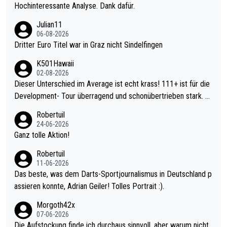
Hochinteressante Analyse. Dank dafür.
Julian11
06-08-2026
Dritter Euro Titel war in Graz nicht Sindelfingen
K501Hawaii
02-08-2026
Dieser Unterschied im Average ist echt krass! 111+ ist für die
Development- Tour überragend und schonübertrieben stark. U
nter 60 im Ave dagegen eigentlich schon zu schwach - gerade
Robertuil
mal 40+ erst recht. Da gewinnst keinen Blumentopf - ist ja noc
24-06-2026
h krasser wie ein Pokalspiel eines Kreisligisten vs einem Bund
Ganz tolle Aktion!
esligisten.
Robertuil
11-06-2026
Das beste, was dem Darts-Sportjournalismus in Deutschland p
assieren konnte, Adrian Geiler! Tolles Portrait :).
Morgoth42x
07-06-2026
Die Aufstockung finde ich durchaus sinnvoll, aber warum nicht