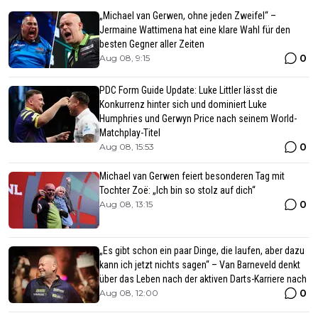
„Michael van Gerwen, ohne jeden Zweifel“ –
Jermaine Wattimena hat eine klare Wahl für den
besten Gegner aller Zeiten
0
Aug 08, 9:15
PDC Form Guide Update: Luke Littler lässt die
Konkurrenz hinter sich und dominiert Luke
Humphries und Gerwyn Price nach seinem World-
Matchplay-Titel
0
Aug 08, 15:53
Michael van Gerwen feiert besonderen Tag mit
Tochter Zoë: „Ich bin so stolz auf dich“
0
Aug 08, 13:15
„Es gibt schon ein paar Dinge, die laufen, aber dazu
kann ich jetzt nichts sagen“ – Van Barneveld denkt
über das Leben nach der aktiven Darts-Karriere nach
0
Aug 08, 12:00