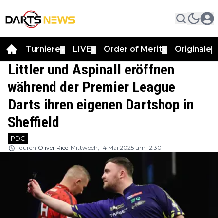
Turniere
LIVE
Order of Merit
Originale
▼
▼
▼
▼
Littler und Aspinall eröffnen
während der Premier League
Darts ihren eigenen Dartshop in
Sheffield
PDC
durch
Oliver Ried
Mittwoch, 14 Mai 2025 um 12:30