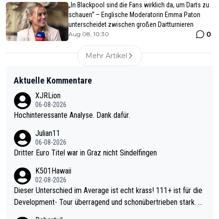
„In Blackpool sind die Fans wirklich da, um Darts zu
schauen“ – Englische Moderatorin Emma Paton
unterscheidet zwischen großen Dartturnieren
0
Aug 08, 10:30
Mehr Artikel
Aktuelle Kommentare
XJRLion
06-08-2026
Hochinteressante Analyse. Dank dafür.
Julian11
06-08-2026
Dritter Euro Titel war in Graz nicht Sindelfingen
K501Hawaii
02-08-2026
Dieser Unterschied im Average ist echt krass! 111+ ist für die
Development- Tour überragend und schonübertrieben stark. U
nter 60 im Ave dagegen eigentlich schon zu schwach - gerade