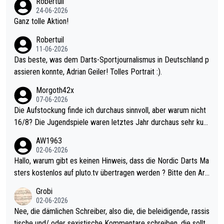
Robertuil
mal 40+ erst recht. Da gewinnst keinen Blumentopf - ist ja noc
24-06-2026
h krasser wie ein Pokalspiel eines Kreisligisten vs einem Bund
Ganz tolle Aktion!
esligisten.
Robertuil
11-06-2026
Das beste, was dem Darts-Sportjournalismus in Deutschland p
assieren konnte, Adrian Geiler! Tolles Portrait :).
Morgoth42x
07-06-2026
Die Aufstockung finde ich durchaus sinnvoll, aber warum nicht
16/8? Die Jugendspiele waren letztes Jahr durchaus sehr kurz
weilig und besser anzuschauen, als manch Erwachsenenspiel.
AW1963
Allerdings ist Mitchell Lawrie als Nummer 1 der Welt eh qualifi
02-06-2026
ziert. Somit ändert die automatische Qualifikation des Weltmei
Hallo, warum gibt es keinen Hinweis, dass die Nordic Darts Ma
sters erstmal nichts. Ich denke sie wollen damit für nächstes J
sters kostenlos auf pluto.tv übertragen werden ? Bitte den Arti
ahr vorsorgen, denn da ist er alt genug für die PDC und wird w
kel aktualisieren, danke!
Grobi
ohl wenig WDF Turniere spielen. Dies war bei Archie Self letzt
02-06-2026
es Jahr der Fall. Er musste als amtierender Weltmeister durch
Nee, die dämlichen Schreiber, also die, die beleidigende, rassis
den Qualifier und ich glaube kaum, dass Mitchel sich das (in Ve
tische und/ oder sexistische Kommentare schreiben, die sollte