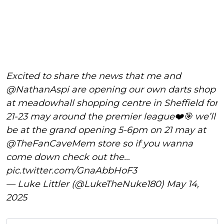
Excited to share the news that me and
@NathanAspi
are opening our own darts shop
at meadowhall shopping centre in Sheffield for
21-23 may around the premier league❤️🎯 we’ll
be at the grand opening 5-6pm on 21 may at
@TheFanCaveMem
store so if you wanna
come down check out the…
pic.twitter.com/GnaAbbHoF3
— Luke Littler (@LukeTheNuke180)
May 14,
2025