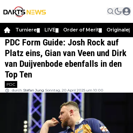
Turniere
LIVE
Order of Merit
Originale
▼
▼
▼
▼
PDC Form Guide: Josh Rock auf
Platz eins, Gian van Veen und Dirk
van Duijvenbode ebenfalls in den
Top Ten
PDC
durch
Stefan Jung
Sonntag, 20 April 2025 um 10:00