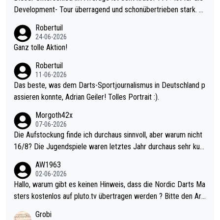
Development- Tour überragend und schonübertrieben stark. U
nter 60 im Ave dagegen eigentlich schon zu schwach - gerade
Robertuil
mal 40+ erst recht. Da gewinnst keinen Blumentopf - ist ja noc
24-06-2026
h krasser wie ein Pokalspiel eines Kreisligisten vs einem Bund
Ganz tolle Aktion!
esligisten.
Robertuil
11-06-2026
Das beste, was dem Darts-Sportjournalismus in Deutschland p
assieren konnte, Adrian Geiler! Tolles Portrait :).
Morgoth42x
07-06-2026
Die Aufstockung finde ich durchaus sinnvoll, aber warum nicht
16/8? Die Jugendspiele waren letztes Jahr durchaus sehr kurz
weilig und besser anzuschauen, als manch Erwachsenenspiel.
AW1963
Allerdings ist Mitchell Lawrie als Nummer 1 der Welt eh qualifi
02-06-2026
ziert. Somit ändert die automatische Qualifikation des Weltmei
Hallo, warum gibt es keinen Hinweis, dass die Nordic Darts Ma
sters erstmal nichts. Ich denke sie wollen damit für nächstes J
sters kostenlos auf pluto.tv übertragen werden ? Bitte den Arti
ahr vorsorgen, denn da ist er alt genug für die PDC und wird w
kel aktualisieren, danke!
Grobi
ohl wenig WDF Turniere spielen. Dies war bei Archie Self letzt