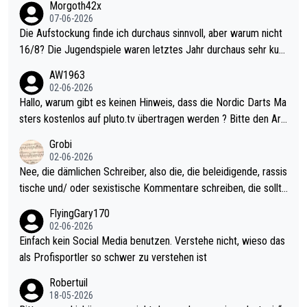
Morgoth42x
07-06-2026
Die Aufstockung finde ich durchaus sinnvoll, aber warum nicht
16/8? Die Jugendspiele waren letztes Jahr durchaus sehr kurz
weilig und besser anzuschauen, als manch Erwachsenenspiel.
AW1963
Allerdings ist Mitchell Lawrie als Nummer 1 der Welt eh qualifi
02-06-2026
ziert. Somit ändert die automatische Qualifikation des Weltmei
Hallo, warum gibt es keinen Hinweis, dass die Nordic Darts Ma
sters erstmal nichts. Ich denke sie wollen damit für nächstes J
sters kostenlos auf pluto.tv übertragen werden ? Bitte den Arti
ahr vorsorgen, denn da ist er alt genug für die PDC und wird w
kel aktualisieren, danke!
Grobi
ohl wenig WDF Turniere spielen. Dies war bei Archie Self letzt
02-06-2026
es Jahr der Fall. Er musste als amtierender Weltmeister durch
Nee, die dämlichen Schreiber, also die, die beleidigende, rassis
den Qualifier und ich glaube kaum, dass Mitchel sich das (in Ve
tische und/ oder sexistische Kommentare schreiben, die sollte
gas) antun würde, wenn er doch eigentlich die PDC-WM als Zi
n das einfach mal bleiben lassen. Sollten besser mal ihr eigene
FlyingGary170
el hat.
s Leben in den Griff kriegen. Nur eins wundert mich: Luke Little
02-06-2026
r war doch neulich erst derjenige, der über Social Media GvV p
Einfach kein Social Media benutzen. Verstehe nicht, wieso das
rovoziert hat. Und Littlers Mutter schießt öfters mal gegen Ric
als Profisportler so schwer zu verstehen ist
ardo Pietreczko auf Social Media. Hmmmm. Finde den Fehler!
Robertuil
18-05-2026