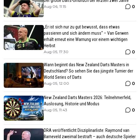
Der große Darts-Umbruch der letzten zwei Jahre
0
Aug 06, 11:15
„Er ist sich nur zu gut bewusst, dass etwas
passieren und sich ändern muss“ – Van Gerwen
erhält erneut eine Warnung vor einem wichtigen
Herbst
0
Aug 05, 17:30
Wann beginnt das New Zealand Darts Masters in
Deutschland? So sehen Sie das jüngste Turnier der
World Series of Darts
0
Aug 05, 12:00
New Zealand Darts Masters 2026: Teilnehmerfeld,
Auslosung, Historie und Modus
0
Aug 05, 11:43
DRA veröffentlicht Disziplinarliste: Raymond van
Barneveld zweimal bestraft – auch deutsche Spieler