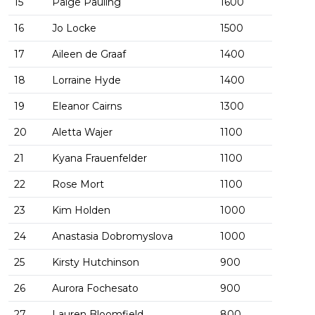
15
Paige Pauling
1600
16
Jo Locke
1500
17
Aileen de Graaf
1400
18
Lorraine Hyde
1400
19
Eleanor Cairns
1300
20
Aletta Wajer
1100
21
Kyana Frauenfelder
1100
22
Rose Mort
1100
23
Kim Holden
1000
24
Anastasia Dobromyslova
1000
25
Kirsty Hutchinson
900
26
Aurora Fochesato
900
27
Lauren Bloomfield
800