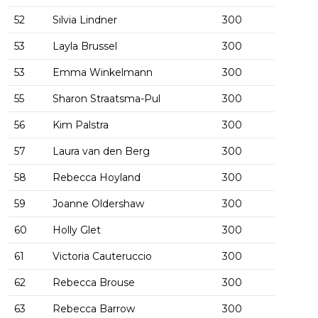
52
Silvia Lindner
300
53
Layla Brussel
300
53
Emma Winkelmann
300
55
Sharon Straatsma-Pul
300
56
Kim Palstra
300
57
Laura van den Berg
300
58
Rebecca Hoyland
300
59
Joanne Oldershaw
300
60
Holly Glet
300
61
Victoria Cauteruccio
300
62
Rebecca Brouse
300
63
Rebecca Barrow
300