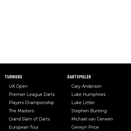
TURNIERE
DARTSPIELER
UK Open
Gary Anderson
Premier League Darts
Luke Humphries
Players Championship
Luke Littler
The Masters
Stephen Bunting
Grand Slam of Darts
Michael van Gerwen
European Tour
Gerwyn Price