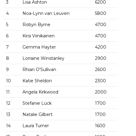
3
Lisa Ashton
6200
4
Noa-Lynn van Leuven
5800
5
Robyn Byrne
4700
6
Kirsi Viinikainen
4700
7
Gemma Hayter
4200
8
Lorraine Winstanley
2900
9
Rhian O'Sullivan
2600
10
Katie Sheldon
2300
11
Angela Kirkwood
2000
12
Stefanie Lück
1700
13
Natalie Gilbert
1700
14
Laura Turner
1600