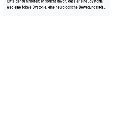
Bitte genau hinhören: er spricht davon, dass er eine „dystonia“,
also eine fokale Dystonie, eine neurologische Bewegungsstöru
ng, bei der unkontrolliert Bewegungen und Krämpfe erzeugt w
erden, im Arm hat. Und, dass Medikamente ihm helfen! Ich glau
be immer noch, dass sehr viele der Dartits-Fälle fälschlich psy
chologisiert werden und eigentlich fokale Dystonien sind. Und
diese könnten teils wirksam behandelt werden! Dafür müsste
man nur zum Neurologen und nicht zum Mentaltrainer gehen…