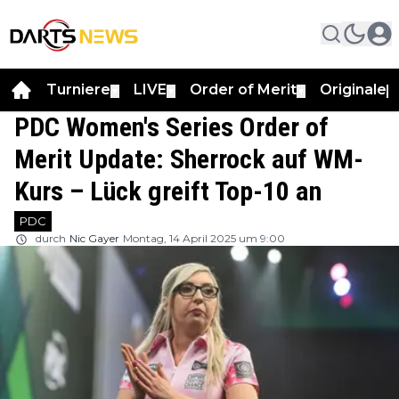
Turniere
LIVE
Order of Merit
Originale
▼
▼
▼
▼
PDC Women's Series Order of
Merit Update: Sherrock auf WM-
Kurs – Lück greift Top-10 an
PDC
durch
Nic Gayer
Montag, 14 April 2025 um 9:00