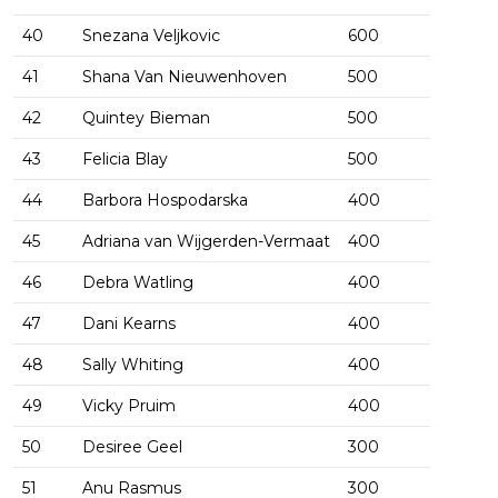
40
Snezana Veljkovic
600
41
Shana Van Nieuwenhoven
500
42
Quintey Bieman
500
43
Felicia Blay
500
44
Barbora Hospodarska
400
45
Adriana van Wijgerden-Vermaat
400
46
Debra Watling
400
47
Dani Kearns
400
48
Sally Whiting
400
49
Vicky Pruim
400
50
Desiree Geel
300
51
Anu Rasmus
300