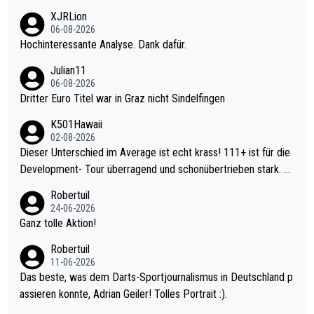
XJRLion
06-08-2026
Hochinteressante Analyse. Dank dafür.
Julian11
06-08-2026
Dritter Euro Titel war in Graz nicht Sindelfingen
K501Hawaii
02-08-2026
Dieser Unterschied im Average ist echt krass! 111+ ist für die
Development- Tour überragend und schonübertrieben stark. U
nter 60 im Ave dagegen eigentlich schon zu schwach - gerade
Robertuil
mal 40+ erst recht. Da gewinnst keinen Blumentopf - ist ja noc
24-06-2026
h krasser wie ein Pokalspiel eines Kreisligisten vs einem Bund
Ganz tolle Aktion!
esligisten.
Robertuil
11-06-2026
Das beste, was dem Darts-Sportjournalismus in Deutschland p
assieren konnte, Adrian Geiler! Tolles Portrait :).