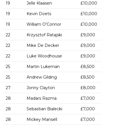
19
Jelle Klaasen
£10,000
19
Kevin Doets
£10,000
19
William O'Connor
£10,000
22
Krzysztof Ratajski
£9,000
22
Mike De Decker
£9,000
22
Luke Woodhouse
£9,000
25
Martin Lukeman
£8,500
25
Andrew Gilding
£8,500
27
Jonny Clayton
£8,000
28
Madars Razma
£7,000
28
Sebastian Bialecki
£7,000
28
Mickey Mansell
£7,000