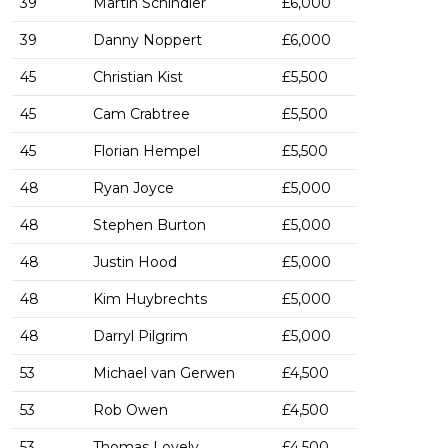
39
Martin Schindler
£6,000
39
Danny Noppert
£6,000
45
Christian Kist
£5,500
45
Cam Crabtree
£5,500
45
Florian Hempel
£5,500
48
Ryan Joyce
£5,000
48
Stephen Burton
£5,000
48
Justin Hood
£5,000
48
Kim Huybrechts
£5,000
48
Darryl Pilgrim
£5,000
53
Michael van Gerwen
£4,500
53
Rob Owen
£4,500
53
Thomas Lovely
£4,500