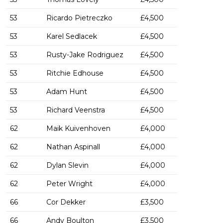
53
Ricardo Pietreczko
£4,500
53
Karel Sedlacek
£4,500
53
Rusty-Jake Rodriguez
£4,500
53
Ritchie Edhouse
£4,500
53
Adam Hunt
£4,500
53
Richard Veenstra
£4,500
62
Maik Kuivenhoven
£4,000
62
Nathan Aspinall
£4,000
62
Dylan Slevin
£4,000
62
Peter Wright
£4,000
66
Cor Dekker
£3,500
66
Andy Boulton
£3,500