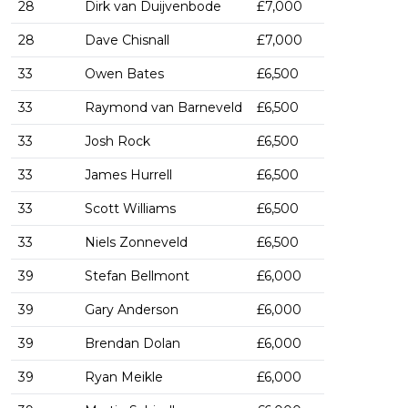
28
Dirk van Duijvenbode
£7,000
28
Dave Chisnall
£7,000
33
Owen Bates
£6,500
33
Raymond van Barneveld
£6,500
33
Josh Rock
£6,500
33
James Hurrell
£6,500
33
Scott Williams
£6,500
33
Niels Zonneveld
£6,500
39
Stefan Bellmont
£6,000
39
Gary Anderson
£6,000
39
Brendan Dolan
£6,000
39
Ryan Meikle
£6,000