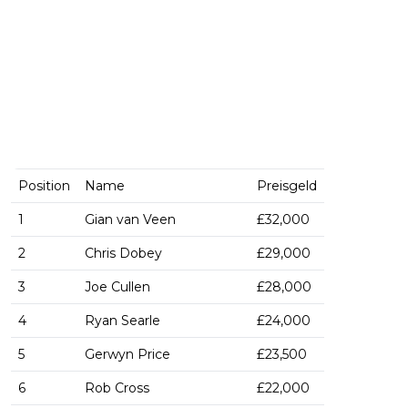
Position
Name
Preisgeld
1
Gian van Veen
£32,000
2
Chris Dobey
£29,000
3
Joe Cullen
£28,000
4
Ryan Searle
£24,000
5
Gerwyn Price
£23,500
6
Rob Cross
£22,000