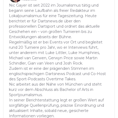
Nic Gayer ist seit 2022 im Journalismus tätig und
begann seine Laufbahn als freier Redakteur im
Lokaljournalismus für eine Tageszeitung. Heute
berichtet er für Dartsnews.de über den
professionellen Dartsport und ordnet das aktuelle
Geschehen ein – von großen Turnieren bis zu
Entwicklungen abseits der Bühne.
Regelmäßig ist er bei Events vor Ort und begleitet
rund 20 Turniere pro Jahr, wo er Interviews führt,
unter anderem mit Luke Littler, Luke Humphries,
Michael van Gerwen, Gerwyn Price sowie Martin
Schindler, Gian van Veen und Josh Rock.
Zudem ist er eine der prägenden Stimmen im
englischsprachigen Dartsnews Podcast und Co-Host
des Sport-Podcasts Overtime Takes.
Nic arbeitet aus der Nähe von München und steht
kurz vor dem Abschluss als Bachelor of Arts in
Sportjournalismus.
In seiner Berichterstattung legt er großen Wert auf
sorgfältige Quellenprüfung, präzise Einordnung und
aktualisiert Inhalte, sobald neue, gesicherte
Informationen vorliegen.