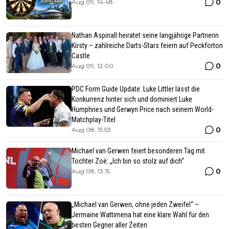
0
Aug 09, 14:48
Nathan Aspinall heiratet seine langjährige Partnerin
Kirsty – zahlreiche Darts-Stars feiern auf Peckforton
Castle
0
Aug 09, 12:00
PDC Form Guide Update: Luke Littler lässt die
Konkurrenz hinter sich und dominiert Luke
Humphries und Gerwyn Price nach seinem World-
Matchplay-Titel
0
Aug 08, 15:53
Michael van Gerwen feiert besonderen Tag mit
Tochter Zoë: „Ich bin so stolz auf dich“
0
Aug 08, 13:15
„Michael van Gerwen, ohne jeden Zweifel“ –
Jermaine Wattimena hat eine klare Wahl für den
besten Gegner aller Zeiten