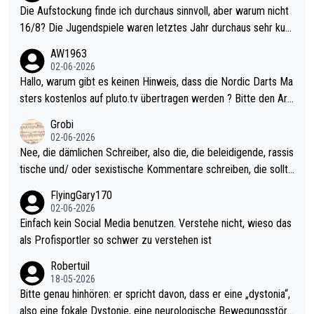
Die Aufstockung finde ich durchaus sinnvoll, aber warum nicht
16/8? Die Jugendspiele waren letztes Jahr durchaus sehr kurz
weilig und besser anzuschauen, als manch Erwachsenenspiel.
AW1963
Allerdings ist Mitchell Lawrie als Nummer 1 der Welt eh qualifi
02-06-2026
ziert. Somit ändert die automatische Qualifikation des Weltmei
Hallo, warum gibt es keinen Hinweis, dass die Nordic Darts Ma
sters erstmal nichts. Ich denke sie wollen damit für nächstes J
sters kostenlos auf pluto.tv übertragen werden ? Bitte den Arti
ahr vorsorgen, denn da ist er alt genug für die PDC und wird w
kel aktualisieren, danke!
Grobi
ohl wenig WDF Turniere spielen. Dies war bei Archie Self letzt
02-06-2026
es Jahr der Fall. Er musste als amtierender Weltmeister durch
Nee, die dämlichen Schreiber, also die, die beleidigende, rassis
den Qualifier und ich glaube kaum, dass Mitchel sich das (in Ve
tische und/ oder sexistische Kommentare schreiben, die sollte
gas) antun würde, wenn er doch eigentlich die PDC-WM als Zi
n das einfach mal bleiben lassen. Sollten besser mal ihr eigene
FlyingGary170
el hat.
s Leben in den Griff kriegen. Nur eins wundert mich: Luke Little
02-06-2026
r war doch neulich erst derjenige, der über Social Media GvV p
Einfach kein Social Media benutzen. Verstehe nicht, wieso das
rovoziert hat. Und Littlers Mutter schießt öfters mal gegen Ric
als Profisportler so schwer zu verstehen ist
ardo Pietreczko auf Social Media. Hmmmm. Finde den Fehler!
Robertuil
18-05-2026
Bitte genau hinhören: er spricht davon, dass er eine „dystonia“,
also eine fokale Dystonie, eine neurologische Bewegungsstöru