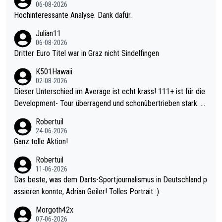
06-08-2026
Hochinteressante Analyse. Dank dafür.
Julian11
06-08-2026
Dritter Euro Titel war in Graz nicht Sindelfingen
K501Hawaii
02-08-2026
Dieser Unterschied im Average ist echt krass! 111+ ist für die
Development- Tour überragend und schonübertrieben stark. U
nter 60 im Ave dagegen eigentlich schon zu schwach - gerade
Robertuil
mal 40+ erst recht. Da gewinnst keinen Blumentopf - ist ja noc
24-06-2026
h krasser wie ein Pokalspiel eines Kreisligisten vs einem Bund
Ganz tolle Aktion!
esligisten.
Robertuil
11-06-2026
Das beste, was dem Darts-Sportjournalismus in Deutschland p
assieren konnte, Adrian Geiler! Tolles Portrait :).
Morgoth42x
07-06-2026