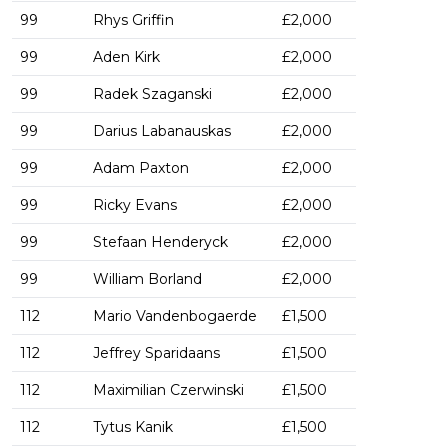
99
Rhys Griffin
£2,000
99
Aden Kirk
£2,000
99
Radek Szaganski
£2,000
99
Darius Labanauskas
£2,000
99
Adam Paxton
£2,000
99
Ricky Evans
£2,000
99
Stefaan Henderyck
£2,000
99
William Borland
£2,000
112
Mario Vandenbogaerde
£1,500
112
Jeffrey Sparidaans
£1,500
112
Maximilian Czerwinski
£1,500
112
Tytus Kanik
£1,500