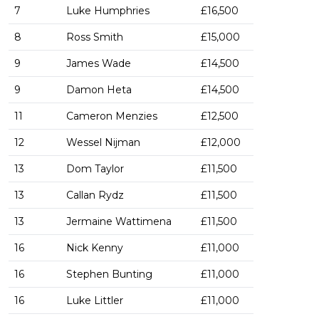
7
Luke Humphries
£16,500
8
Ross Smith
£15,000
9
James Wade
£14,500
9
Damon Heta
£14,500
11
Cameron Menzies
£12,500
12
Wessel Nijman
£12,000
13
Dom Taylor
£11,500
13
Callan Rydz
£11,500
13
Jermaine Wattimena
£11,500
16
Nick Kenny
£11,000
16
Stephen Bunting
£11,000
16
Luke Littler
£11,000