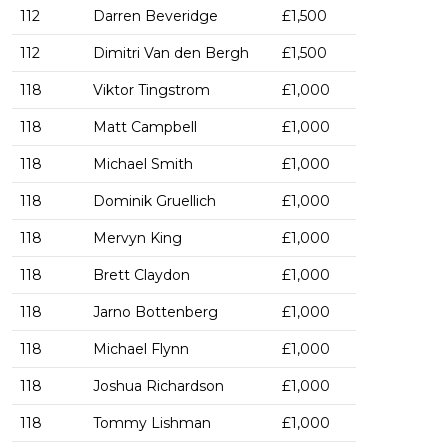
112
Darren Beveridge
£1,500
112
Dimitri Van den Bergh
£1,500
118
Viktor Tingstrom
£1,000
118
Matt Campbell
£1,000
118
Michael Smith
£1,000
118
Dominik Gruellich
£1,000
118
Mervyn King
£1,000
118
Brett Claydon
£1,000
118
Jarno Bottenberg
£1,000
118
Michael Flynn
£1,000
118
Joshua Richardson
£1,000
118
Tommy Lishman
£1,000