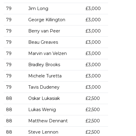
79
Jim Long
£3,000
79
George Killington
£3,000
79
Berry van Peer
£3,000
79
Beau Greaves
£3,000
79
Marvin van Velzen
£3,000
79
Bradley Brooks
£3,000
79
Michele Turetta
£3,000
79
Tavis Dudeney
£3,000
88
Oskar Lukasiak
£2,500
88
Lukas Wenig
£2,500
88
Matthew Dennant
£2,500
88
Steve Lennon
£2,500