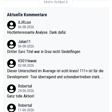
Mehr Artikel
Aktuelle Kommentare
XJRLion
06-08-2026
Hochinteressante Analyse. Dank dafür.
Julian11
06-08-2026
Dritter Euro Titel war in Graz nicht Sindelfingen
K501Hawaii
02-08-2026
Dieser Unterschied im Average ist echt krass! 111+ ist für die
Development- Tour überragend und schonübertrieben stark. U
nter 60 im Ave dagegen eigentlich schon zu schwach - gerade
Robertuil
mal 40+ erst recht. Da gewinnst keinen Blumentopf - ist ja noc
24-06-2026
h krasser wie ein Pokalspiel eines Kreisligisten vs einem Bund
Ganz tolle Aktion!
esligisten.
Robertuil
11-06-2026