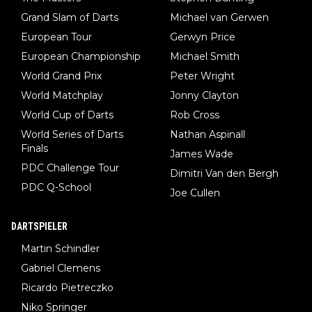
Grand Slam of Darts
Michael van Gerwen
European Tour
Gerwyn Price
European Championship
Michael Smith
World Grand Prix
Peter Wright
World Matchplay
Jonny Clayton
World Cup of Darts
Rob Cross
World Series of Darts
Nathan Aspinall
Finals
James Wade
PDC Challenge Tour
Dimitri Van den Bergh
PDC Q-School
Joe Cullen
DARTSPIELER
Martin Schindler
Gabriel Clemens
Ricardo Pietreczko
Niko Springer