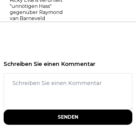
Ricky Evans verurteilt
"unnötigen Hass"
gegenüber Raymond
van Barneveld
Schreiben Sie einen Kommentar
SENDEN