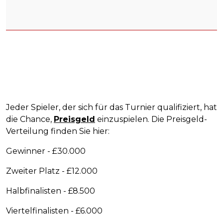
Jeder Spieler, der sich für das Turnier qualifiziert, hat
die Chance,
Preisgeld
einzuspielen. Die Preisgeld-
Verteilung finden Sie hier:
Gewinner - £30.000
Zweiter Platz - £12.000
Halbfinalisten - £8.500
Viertelfinalisten - £6.000