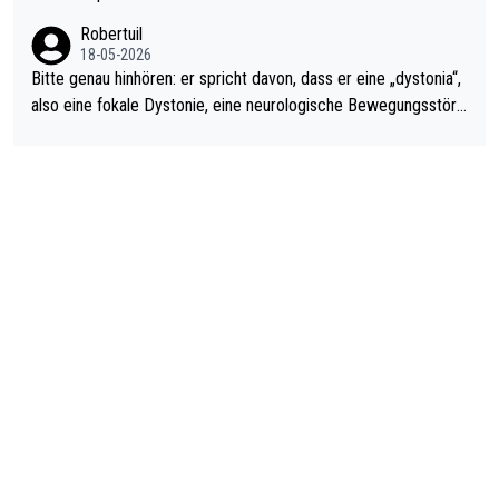
ardo Pietreczko auf Social Media. Hmmmm. Finde den Fehler!
Robertuil
18-05-2026
Bitte genau hinhören: er spricht davon, dass er eine „dystonia“,
also eine fokale Dystonie, eine neurologische Bewegungsstöru
ng, bei der unkontrolliert Bewegungen und Krämpfe erzeugt w
erden, im Arm hat. Und, dass Medikamente ihm helfen! Ich glau
be immer noch, dass sehr viele der Dartits-Fälle fälschlich psy
chologisiert werden und eigentlich fokale Dystonien sind. Und
diese könnten teils wirksam behandelt werden! Dafür müsste
man nur zum Neurologen und nicht zum Mentaltrainer gehen…