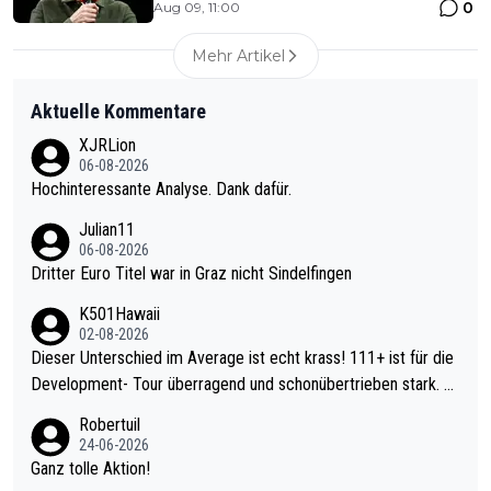
0
Aug 09, 11:00
Mehr Artikel
Aktuelle Kommentare
XJRLion
06-08-2026
Hochinteressante Analyse. Dank dafür.
Julian11
06-08-2026
Dritter Euro Titel war in Graz nicht Sindelfingen
K501Hawaii
02-08-2026
Dieser Unterschied im Average ist echt krass! 111+ ist für die
Development- Tour überragend und schonübertrieben stark. U
nter 60 im Ave dagegen eigentlich schon zu schwach - gerade
Robertuil
mal 40+ erst recht. Da gewinnst keinen Blumentopf - ist ja noc
24-06-2026
h krasser wie ein Pokalspiel eines Kreisligisten vs einem Bund
Ganz tolle Aktion!
esligisten.