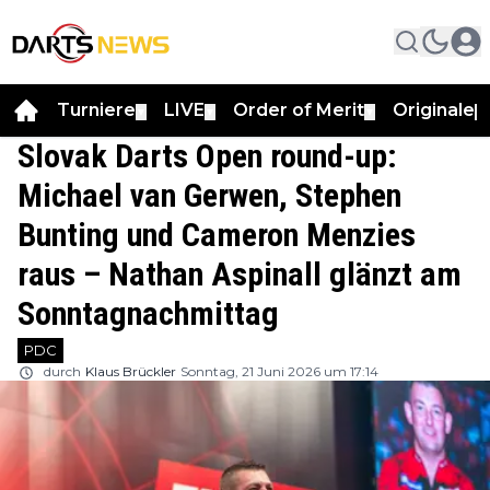
Turniere
LIVE
Order of Merit
Originale
▼
▼
▼
▼
Slovak Darts Open round-up:
Michael van Gerwen, Stephen
Bunting und Cameron Menzies
raus – Nathan Aspinall glänzt am
Sonntagnachmittag
PDC
durch
Klaus Brückler
Sonntag, 21 Juni 2026 um 17:14