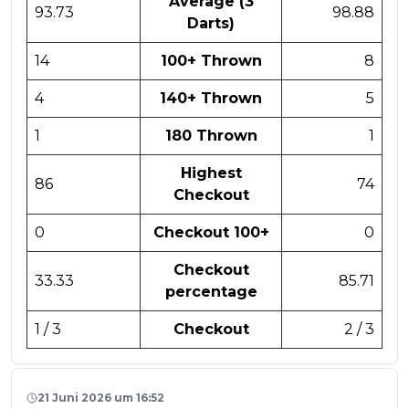
Average (3
93.73
98.88
Darts)
14
100+ Thrown
8
4
140+ Thrown
5
1
180 Thrown
1
Highest
86
74
Checkout
0
Checkout 100+
0
Checkout
33.33
85.71
percentage
1 / 3
Checkout
2 / 3
21 Juni 2026 um 16:52