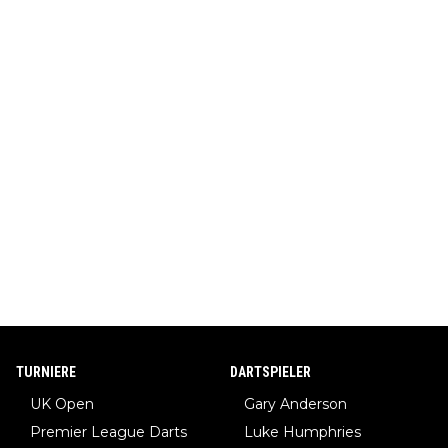
TURNIERE
DARTSPIELER
UK Open
Gary Anderson
Premier League Darts
Luke Humphries