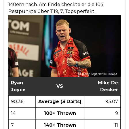
140ern nach. Am Ende checkte er die 104
Restpunkte über T19, 7, Tops perfekt.
Ryan
Mike De
VS
Joyce
Decker
90.36
Average (3 Darts)
93.07
14
100+ Thrown
9
7
140+ Thrown
11