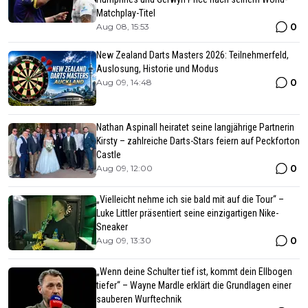
Matchplay-Titel
0
Aug 08, 15:53
New Zealand Darts Masters 2026: Teilnehmerfeld,
Auslosung, Historie und Modus
0
Aug 09, 14:48
Nathan Aspinall heiratet seine langjährige Partnerin
Kirsty – zahlreiche Darts-Stars feiern auf Peckforton
Castle
0
Aug 09, 12:00
„Vielleicht nehme ich sie bald mit auf die Tour“ –
Luke Littler präsentiert seine einzigartigen Nike-
Sneaker
0
Aug 09, 13:30
„Wenn deine Schulter tief ist, kommt dein Ellbogen
tiefer“ – Wayne Mardle erklärt die Grundlagen einer
sauberen Wurftechnik