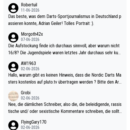
Robertuil
11-06-2026
Das beste, was dem Darts-Sportjournalismus in Deutschland p
assieren konnte, Adrian Geiler! Tolles Portrait :).
Morgoth42x
07-06-2026
Die Aufstockung finde ich durchaus sinnvoll, aber warum nicht
16/8? Die Jugendspiele waren letztes Jahr durchaus sehr kurz
weilig und besser anzuschauen, als manch Erwachsenenspiel.
AW1963
Allerdings ist Mitchell Lawrie als Nummer 1 der Welt eh qualifi
02-06-2026
ziert. Somit ändert die automatische Qualifikation des Weltmei
Hallo, warum gibt es keinen Hinweis, dass die Nordic Darts Ma
sters erstmal nichts. Ich denke sie wollen damit für nächstes J
sters kostenlos auf pluto.tv übertragen werden ? Bitte den Arti
ahr vorsorgen, denn da ist er alt genug für die PDC und wird w
kel aktualisieren, danke!
Grobi
ohl wenig WDF Turniere spielen. Dies war bei Archie Self letzt
02-06-2026
es Jahr der Fall. Er musste als amtierender Weltmeister durch
Nee, die dämlichen Schreiber, also die, die beleidigende, rassis
den Qualifier und ich glaube kaum, dass Mitchel sich das (in Ve
tische und/ oder sexistische Kommentare schreiben, die sollte
gas) antun würde, wenn er doch eigentlich die PDC-WM als Zi
n das einfach mal bleiben lassen. Sollten besser mal ihr eigene
FlyingGary170
el hat.
s Leben in den Griff kriegen. Nur eins wundert mich: Luke Little
02-06-2026