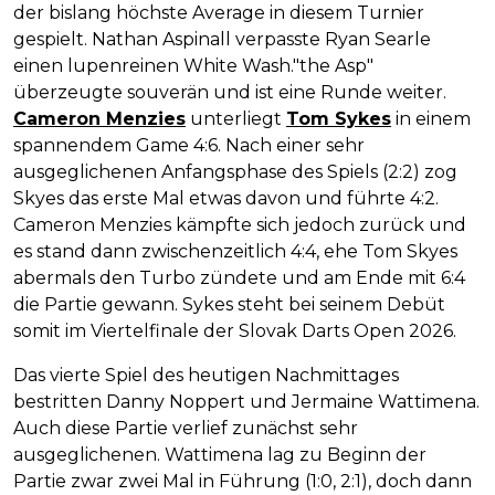
der bislang höchste Average in diesem Turnier
gespielt. Nathan Aspinall verpasste Ryan Searle
einen lupenreinen White Wash."the Asp"
überzeugte souverän und ist eine Runde weiter.
Cameron Menzies
unterliegt
Tom Sykes
in einem
spannendem Game 4:6. Nach einer sehr
ausgeglichenen Anfangsphase des Spiels (2:2) zog
Skyes das erste Mal etwas davon und führte 4:2.
Cameron Menzies kämpfte sich jedoch zurück und
es stand dann zwischenzeitlich 4:4, ehe Tom Skyes
abermals den Turbo zündete und am Ende mit 6:4
die Partie gewann. Sykes steht bei seinem Debüt
somit im Viertelfinale der Slovak Darts Open 2026.
Das vierte Spiel des heutigen Nachmittages
bestritten Danny Noppert und Jermaine Wattimena.
Auch diese Partie verlief zunächst sehr
ausgeglichenen. Wattimena lag zu Beginn der
Partie zwar zwei Mal in Führung (1:0, 2:1), doch dann