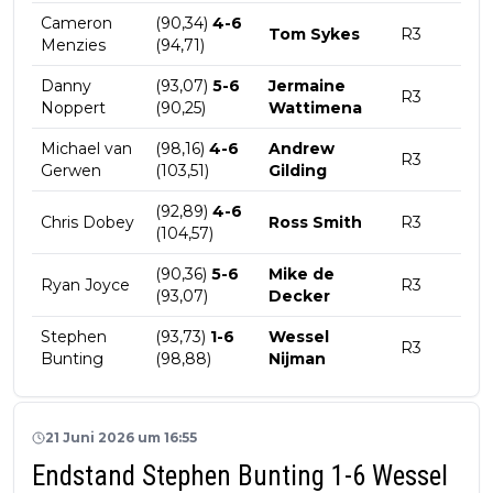
Cameron
(90,34)
4-6
Tom Sykes
R3
Menzies
(94,71)
Danny
(93,07)
5-6
Jermaine
R3
Noppert
(90,25)
Wattimena
Michael van
(98,16)
4-6
Andrew
R3
Gerwen
(103,51)
Gilding
(92,89)
4-6
Chris Dobey
Ross Smith
R3
(104,57)
(90,36)
5-6
Mike de
Ryan Joyce
R3
(93,07)
Decker
Stephen
(93,73)
1-6
Wessel
R3
Bunting
(98,88)
Nijman
21 Juni 2026 um 16:55
Endstand Stephen Bunting 1-6 Wessel