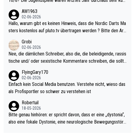
16/8? Die Jugendspiele waren letztes Jahr durchaus sehr kurz
weilig und besser anzuschauen, als manch Erwachsenenspiel.
AW1963
Allerdings ist Mitchell Lawrie als Nummer 1 der Welt eh qualifi
02-06-2026
ziert. Somit ändert die automatische Qualifikation des Weltmei
Hallo, warum gibt es keinen Hinweis, dass die Nordic Darts Ma
sters erstmal nichts. Ich denke sie wollen damit für nächstes J
sters kostenlos auf pluto.tv übertragen werden ? Bitte den Arti
ahr vorsorgen, denn da ist er alt genug für die PDC und wird w
kel aktualisieren, danke!
Grobi
ohl wenig WDF Turniere spielen. Dies war bei Archie Self letzt
02-06-2026
es Jahr der Fall. Er musste als amtierender Weltmeister durch
Nee, die dämlichen Schreiber, also die, die beleidigende, rassis
den Qualifier und ich glaube kaum, dass Mitchel sich das (in Ve
tische und/ oder sexistische Kommentare schreiben, die sollte
gas) antun würde, wenn er doch eigentlich die PDC-WM als Zi
n das einfach mal bleiben lassen. Sollten besser mal ihr eigene
FlyingGary170
el hat.
s Leben in den Griff kriegen. Nur eins wundert mich: Luke Little
02-06-2026
r war doch neulich erst derjenige, der über Social Media GvV p
Einfach kein Social Media benutzen. Verstehe nicht, wieso das
rovoziert hat. Und Littlers Mutter schießt öfters mal gegen Ric
als Profisportler so schwer zu verstehen ist
ardo Pietreczko auf Social Media. Hmmmm. Finde den Fehler!
Robertuil
18-05-2026
Bitte genau hinhören: er spricht davon, dass er eine „dystonia“,
also eine fokale Dystonie, eine neurologische Bewegungsstöru
ng, bei der unkontrolliert Bewegungen und Krämpfe erzeugt w