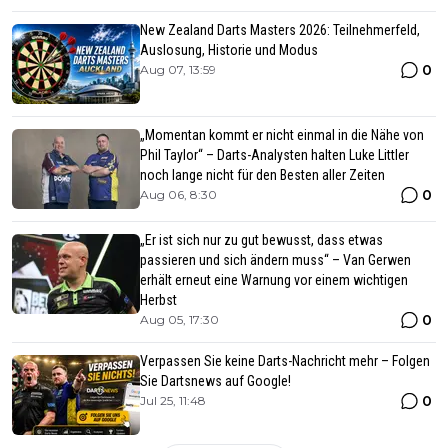
New Zealand Darts Masters 2026: Teilnehmerfeld,
Auslosung, Historie und Modus
0
Aug 07, 13:59
„Momentan kommt er nicht einmal in die Nähe von
Phil Taylor“ – Darts-Analysten halten Luke Littler
noch lange nicht für den Besten aller Zeiten
0
Aug 06, 8:30
„Er ist sich nur zu gut bewusst, dass etwas
passieren und sich ändern muss“ – Van Gerwen
erhält erneut eine Warnung vor einem wichtigen
Herbst
0
Aug 05, 17:30
Verpassen Sie keine Darts-Nachricht mehr – Folgen
Sie Dartsnews auf Google!
0
Jul 25, 11:48