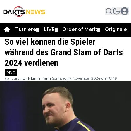
Turniere
LIVE
Order of Merit
Originale
▼
▼
▼
▼
So viel können die Spieler
während des Grand Slam of Darts
2024 verdienen
PDC
durch
Dirk Linnemann
Sonntag, 17 November 2024 um 18:49