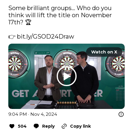
Some brilliant groups… Who do you 
think will lift the title on November 
17th? 🏆

👉 
bit.ly/GSOD24Draw
Watch on X
9:04 PM · Nov 4, 2024
504
Reply
Copy link