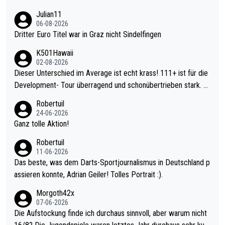
Julian11
06-08-2026
Dritter Euro Titel war in Graz nicht Sindelfingen
K501Hawaii
02-08-2026
Dieser Unterschied im Average ist echt krass! 111+ ist für die
Development- Tour überragend und schonübertrieben stark. U
nter 60 im Ave dagegen eigentlich schon zu schwach - gerade
Robertuil
mal 40+ erst recht. Da gewinnst keinen Blumentopf - ist ja noc
24-06-2026
h krasser wie ein Pokalspiel eines Kreisligisten vs einem Bund
Ganz tolle Aktion!
esligisten.
Robertuil
11-06-2026
Das beste, was dem Darts-Sportjournalismus in Deutschland p
assieren konnte, Adrian Geiler! Tolles Portrait :).
Morgoth42x
07-06-2026
Die Aufstockung finde ich durchaus sinnvoll, aber warum nicht