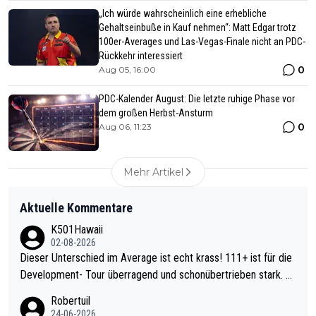
„Ich würde wahrscheinlich eine erhebliche
Gehaltseinbuße in Kauf nehmen“: Matt Edgar trotz
100er-Averages und Las-Vegas-Finale nicht an PDC-
Rückkehr interessiert
0
Aug 05, 16:00
PDC-Kalender August: Die letzte ruhige Phase vor
dem großen Herbst-Ansturm
0
Aug 06, 11:23
Mehr Artikel
Aktuelle Kommentare
K501Hawaii
02-08-2026
Dieser Unterschied im Average ist echt krass! 111+ ist für die
Development- Tour überragend und schonübertrieben stark. U
nter 60 im Ave dagegen eigentlich schon zu schwach - gerade
Robertuil
mal 40+ erst recht. Da gewinnst keinen Blumentopf - ist ja noc
24-06-2026