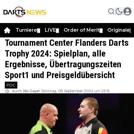
Turniere
LIVE
Order of Merit
Originale
▼
▼
▼
▼
Tournament Center Flanders Darts
Trophy 2024: Spielplan, alle
Ergebnisse, Übertragungszeiten
Sport1 und Preisgeldübersicht
PDC
durch
Nic Gayer
Sonntag, 08 September 2024 um 23:15