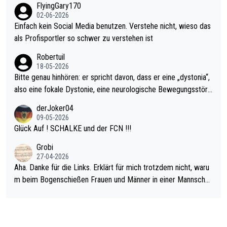
FlyingGary170
el hat.
s Leben in den Griff kriegen. Nur eins wundert mich: Luke Little
02-06-2026
r war doch neulich erst derjenige, der über Social Media GvV p
Einfach kein Social Media benutzen. Verstehe nicht, wieso das
rovoziert hat. Und Littlers Mutter schießt öfters mal gegen Ric
als Profisportler so schwer zu verstehen ist
ardo Pietreczko auf Social Media. Hmmmm. Finde den Fehler!
Robertuil
18-05-2026
Bitte genau hinhören: er spricht davon, dass er eine „dystonia“,
also eine fokale Dystonie, eine neurologische Bewegungsstöru
ng, bei der unkontrolliert Bewegungen und Krämpfe erzeugt w
derJoker04
erden, im Arm hat. Und, dass Medikamente ihm helfen! Ich glau
09-05-2026
be immer noch, dass sehr viele der Dartits-Fälle fälschlich psy
Glück Auf ! SCHALKE und der FCN !!!
chologisiert werden und eigentlich fokale Dystonien sind. Und
Grobi
diese könnten teils wirksam behandelt werden! Dafür müsste
27-04-2026
man nur zum Neurologen und nicht zum Mentaltrainer gehen…
Aha. Danke für die Links. Erklärt für mich trotzdem nicht, waru
m beim Bogenschießen Frauen und Männer in einer Mannschaf
t spielen. Und beim Dressurreiten sind ebenfalls Frauen und Mä
nner in einer Mannschaft und das, obwohl hier auch eine Körpe
rlichkeit vorausgesetzt ist. Gilt sogar bei den olympischen Spie