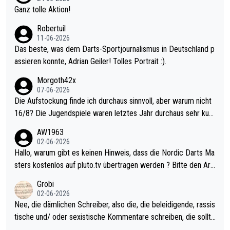
h krasser wie ein Pokalspiel eines Kreisligisten vs einem Bund
Ganz tolle Aktion!
esligisten.
Robertuil
11-06-2026
Das beste, was dem Darts-Sportjournalismus in Deutschland p
assieren konnte, Adrian Geiler! Tolles Portrait :).
Morgoth42x
07-06-2026
Die Aufstockung finde ich durchaus sinnvoll, aber warum nicht
16/8? Die Jugendspiele waren letztes Jahr durchaus sehr kurz
weilig und besser anzuschauen, als manch Erwachsenenspiel.
AW1963
Allerdings ist Mitchell Lawrie als Nummer 1 der Welt eh qualifi
02-06-2026
ziert. Somit ändert die automatische Qualifikation des Weltmei
Hallo, warum gibt es keinen Hinweis, dass die Nordic Darts Ma
sters erstmal nichts. Ich denke sie wollen damit für nächstes J
sters kostenlos auf pluto.tv übertragen werden ? Bitte den Arti
ahr vorsorgen, denn da ist er alt genug für die PDC und wird w
kel aktualisieren, danke!
Grobi
ohl wenig WDF Turniere spielen. Dies war bei Archie Self letzt
02-06-2026
es Jahr der Fall. Er musste als amtierender Weltmeister durch
Nee, die dämlichen Schreiber, also die, die beleidigende, rassis
den Qualifier und ich glaube kaum, dass Mitchel sich das (in Ve
tische und/ oder sexistische Kommentare schreiben, die sollte
gas) antun würde, wenn er doch eigentlich die PDC-WM als Zi
n das einfach mal bleiben lassen. Sollten besser mal ihr eigene