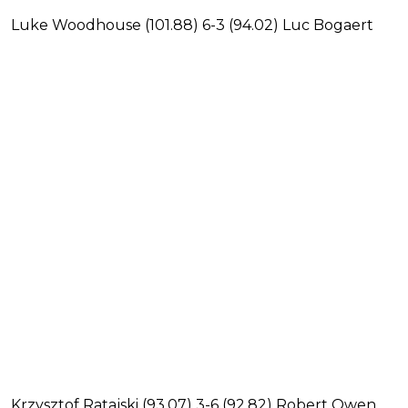
Luke Woodhouse (101.88) 6-3 (94.02) Luc Bogaert
Krzysztof Ratajski (93.07) 3-6 (92.82) Robert Owen