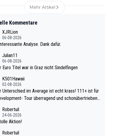
Mehr Artikel
elle Kommentare
XJRLion
06-08-2026
nteressante Analyse. Dank dafür.
Julian11
06-08-2026
r Euro Titel war in Graz nicht Sindelfingen
K501Hawaii
02-08-2026
Unterschied im Average ist echt krass! 111+ ist für
evelopment- Tour überragend und schonübertrieben
wa
Robertuil
e mal 40+ erst recht. Da gewinnst keinen Blume
24-06-2026
a noch krasser wie ein Pokalspiel eines Kreisligi
olle Aktion!
vs einem Bundesligisten.
Robertuil