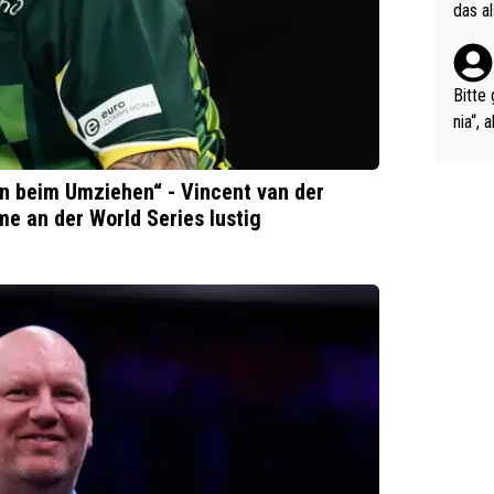
r Soc
das a
eßt ö
a. Hm
Bitte 
nia“,
ngsst
e erz
arn beim Umziehen“ - Vincent van der
m hel
e an der World Series lustig
ts-Fäl
kale 
ndelt
nicht