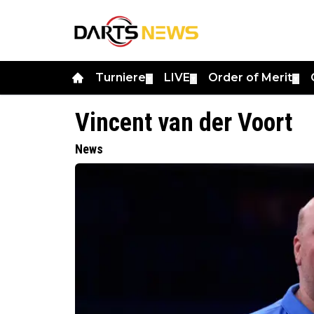
Turniere
LIVE
Order of Merit
▼
▼
▼
Vincent van der Voort
News