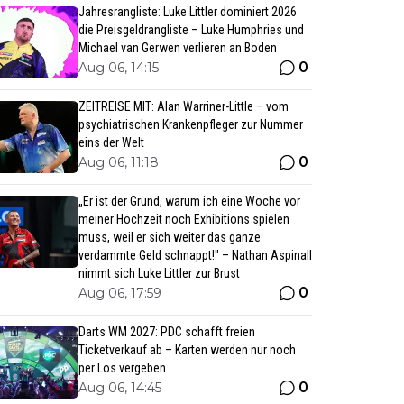
Jahresrangliste: Luke Littler dominiert 2026
die Preisgeldrangliste – Luke Humphries und
Michael van Gerwen verlieren an Boden
0
Aug 06, 14:15
ZEITREISE MIT: Alan Warriner-Little – vom
psychiatrischen Krankenpfleger zur Nummer
eins der Welt
0
Aug 06, 11:18
„Er ist der Grund, warum ich eine Woche vor
meiner Hochzeit noch Exhibitions spielen
muss, weil er sich weiter das ganze
verdammte Geld schnappt!" – Nathan Aspinall
nimmt sich Luke Littler zur Brust
0
Aug 06, 17:59
Darts WM 2027: PDC schafft freien
Ticketverkauf ab – Karten werden nur noch
per Los vergeben
0
Aug 06, 14:45