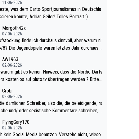
11-06-2026
este, was dem Darts-Sportjournalismus in Deutschla
sieren konnte, Adrian Geiler! Tolles Portrait :).
Morgoth42x
07-06-2026
ufstockung finde ich durchaus sinnvoll, aber warum ni
n letztes Jahr durchaus s
urzweilig und besser anzuschauen, als manch Erwach
AW1963
tchell Lawrie als Nummer 1 de
02-06-2026
 eh qualifiziert. Somit ändert die automatische Qualifi
ts
es Weltmeisters erstmal nichts. Ich denke sie woll
rs kostenlos auf pluto.tv übertragen werden ? Bitte
mit für nächstes Jahr vorsorgen, denn da ist er alt ge
tikel aktualisieren, danke!
Grobi
ür die PDC und wird wohl wenig WDF Turniere spiele
02-06-2026
s war bei Archie Self letztes Jahr der Fall. Er musste
ie dämlichen Schreiber, also die, die beleidigende, ra
mtierender Weltmeister durch den Qualifier und ich gla
ische und/ oder sexistische Kommentare schreiben, d
aum, dass Mitchel sich das (in Vegas) antun würde, w
lten das einfach mal bleiben lassen. Sollten besser m
FlyingGary170
r doch eigentlich die PDC-WM als Ziel hat.
 eigenes Leben in den Griff kriegen. Nur eins wundert
02-06-2026
 Luke Littler war doch neulich erst derjenige, der übe
ch kein Social Media benutzen. Verstehe nicht, wieso