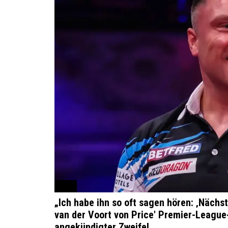
PDC
„Ich habe ihn so oft sagen hören: ‚Nächs
van der Voort von Price' Premier-Leagu
angekündigter Zweifel