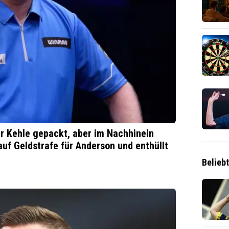
er Kehle gepackt, aber im Nachhinein
auf Geldstrafe für Anderson und enthüllt
Belieb