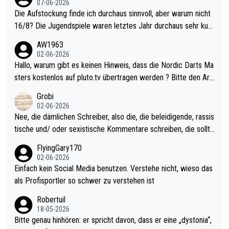
07-06-2026
Die Aufstockung finde ich durchaus sinnvoll, aber warum nicht
16/8? Die Jugendspiele waren letztes Jahr durchaus sehr kurz
weilig und besser anzuschauen, als manch Erwachsenenspiel.
AW1963
Allerdings ist Mitchell Lawrie als Nummer 1 der Welt eh qualifi
02-06-2026
ziert. Somit ändert die automatische Qualifikation des Weltmei
Hallo, warum gibt es keinen Hinweis, dass die Nordic Darts Ma
sters erstmal nichts. Ich denke sie wollen damit für nächstes J
sters kostenlos auf pluto.tv übertragen werden ? Bitte den Arti
ahr vorsorgen, denn da ist er alt genug für die PDC und wird w
kel aktualisieren, danke!
Grobi
ohl wenig WDF Turniere spielen. Dies war bei Archie Self letzt
02-06-2026
es Jahr der Fall. Er musste als amtierender Weltmeister durch
Nee, die dämlichen Schreiber, also die, die beleidigende, rassis
den Qualifier und ich glaube kaum, dass Mitchel sich das (in Ve
tische und/ oder sexistische Kommentare schreiben, die sollte
gas) antun würde, wenn er doch eigentlich die PDC-WM als Zi
n das einfach mal bleiben lassen. Sollten besser mal ihr eigene
FlyingGary170
el hat.
s Leben in den Griff kriegen. Nur eins wundert mich: Luke Little
02-06-2026
r war doch neulich erst derjenige, der über Social Media GvV p
Einfach kein Social Media benutzen. Verstehe nicht, wieso das
rovoziert hat. Und Littlers Mutter schießt öfters mal gegen Ric
als Profisportler so schwer zu verstehen ist
ardo Pietreczko auf Social Media. Hmmmm. Finde den Fehler!
Robertuil
18-05-2026
Bitte genau hinhören: er spricht davon, dass er eine „dystonia“,