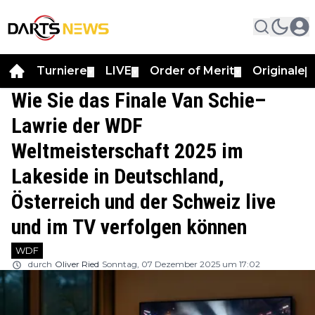
Turniere
LIVE
Order of Merit
Originale
▼
▼
▼
▼
Wie Sie das Finale Van Schie–
Lawrie der WDF
Weltmeisterschaft 2025 im
Lakeside in Deutschland,
Österreich und der Schweiz live
und im TV verfolgen können
WDF
durch
Oliver Ried
Sonntag, 07 Dezember 2025 um 17:02