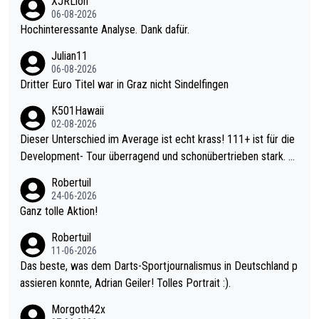
XJRLion
06-08-2026
Hochinteressante Analyse. Dank dafür.
Julian11
06-08-2026
Dritter Euro Titel war in Graz nicht Sindelfingen
K501Hawaii
02-08-2026
Dieser Unterschied im Average ist echt krass! 111+ ist für die
Development- Tour überragend und schonübertrieben stark. U
nter 60 im Ave dagegen eigentlich schon zu schwach - gerade
Robertuil
mal 40+ erst recht. Da gewinnst keinen Blumentopf - ist ja noc
24-06-2026
h krasser wie ein Pokalspiel eines Kreisligisten vs einem Bund
Ganz tolle Aktion!
esligisten.
Robertuil
11-06-2026
Das beste, was dem Darts-Sportjournalismus in Deutschland p
assieren konnte, Adrian Geiler! Tolles Portrait :).
Morgoth42x