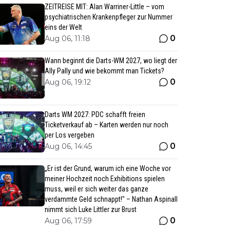
ZEITREISE MIT: Alan Warriner-Little – vom
psychiatrischen Krankenpfleger zur Nummer
eins der Welt
0
Aug 06, 11:18
Wann beginnt die Darts-WM 2027, wo liegt der
Ally Pally und wie bekommt man Tickets?
0
Aug 06, 19:12
Darts WM 2027: PDC schafft freien
Ticketverkauf ab – Karten werden nur noch
per Los vergeben
0
Aug 06, 14:45
„Er ist der Grund, warum ich eine Woche vor
meiner Hochzeit noch Exhibitions spielen
muss, weil er sich weiter das ganze
verdammte Geld schnappt!" – Nathan Aspinall
nimmt sich Luke Littler zur Brust
0
Aug 06, 17:59