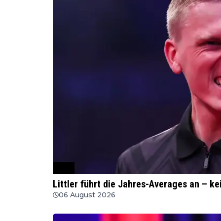
PDC
Littler führt die Jahres-Averages an – ke
06 August 2026