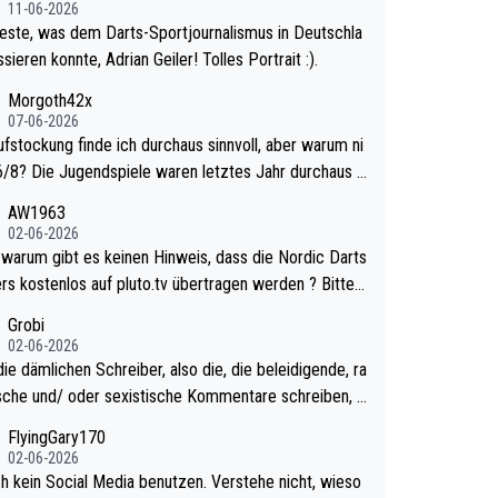
11-06-2026
este, was dem Darts-Sportjournalismus in Deutschla
sieren konnte, Adrian Geiler! Tolles Portrait :).
Morgoth42x
07-06-2026
ufstockung finde ich durchaus sinnvoll, aber warum ni
n letztes Jahr durchaus s
urzweilig und besser anzuschauen, als manch Erwach
AW1963
tchell Lawrie als Nummer 1 de
02-06-2026
 eh qualifiziert. Somit ändert die automatische Qualifi
ts
es Weltmeisters erstmal nichts. Ich denke sie woll
rs kostenlos auf pluto.tv übertragen werden ? Bitte
mit für nächstes Jahr vorsorgen, denn da ist er alt ge
tikel aktualisieren, danke!
Grobi
ür die PDC und wird wohl wenig WDF Turniere spiele
02-06-2026
s war bei Archie Self letztes Jahr der Fall. Er musste
ie dämlichen Schreiber, also die, die beleidigende, ra
mtierender Weltmeister durch den Qualifier und ich gla
ische und/ oder sexistische Kommentare schreiben, d
aum, dass Mitchel sich das (in Vegas) antun würde, w
lten das einfach mal bleiben lassen. Sollten besser m
FlyingGary170
r doch eigentlich die PDC-WM als Ziel hat.
 eigenes Leben in den Griff kriegen. Nur eins wundert
02-06-2026
 Luke Littler war doch neulich erst derjenige, der übe
ch kein Social Media benutzen. Verstehe nicht, wieso