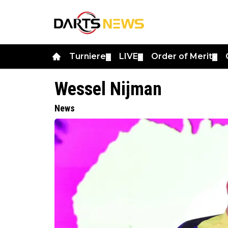
Turniere
LIVE
Order of Merit
▼
▼
▼
Wessel Nijman
News