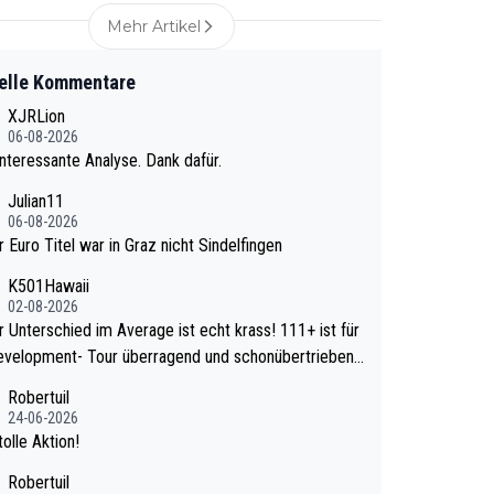
Mehr Artikel
elle Kommentare
XJRLion
06-08-2026
nteressante Analyse. Dank dafür.
Julian11
06-08-2026
r Euro Titel war in Graz nicht Sindelfingen
K501Hawaii
02-08-2026
Unterschied im Average ist echt krass! 111+ ist für
evelopment- Tour überragend und schonübertrieben
wa
Robertuil
e mal 40+ erst recht. Da gewinnst keinen Blume
24-06-2026
a noch krasser wie ein Pokalspiel eines Kreisligi
olle Aktion!
vs einem Bundesligisten.
Robertuil