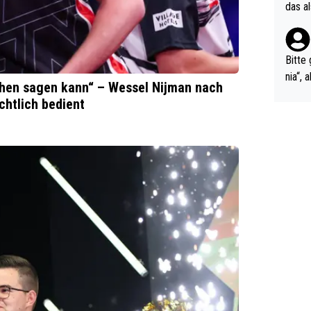
r Soc
das a
eßt ö
a. Hm
Bitte 
nia“,
sehen sagen kann“ – Wessel Nijman nach
ngsst
chtlich bedient
e erz
m hel
ts-Fäl
kale 
ndelt
nicht