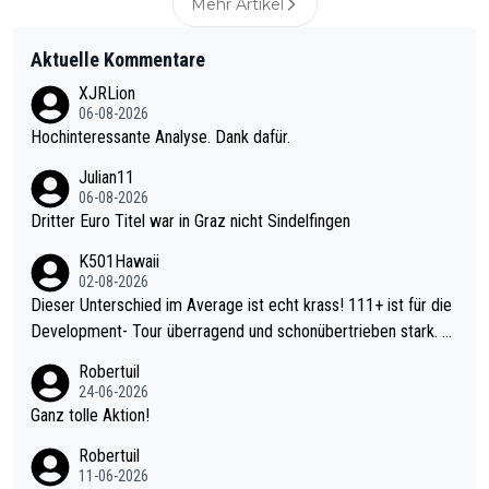
Mehr Artikel
Aktuelle Kommentare
XJRLion
06-08-2026
Hochinteressante Analyse. Dank dafür.
Julian11
06-08-2026
Dritter Euro Titel war in Graz nicht Sindelfingen
K501Hawaii
02-08-2026
Dieser Unterschied im Average ist echt krass! 111+ ist für die
Development- Tour überragend und schonübertrieben stark. U
nter 60 im Ave dagegen eigentlich schon zu schwach - gerade
Robertuil
mal 40+ erst recht. Da gewinnst keinen Blumentopf - ist ja noc
24-06-2026
h krasser wie ein Pokalspiel eines Kreisligisten vs einem Bund
Ganz tolle Aktion!
esligisten.
Robertuil
11-06-2026