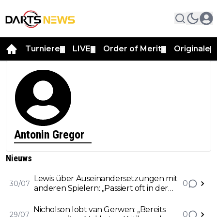
Turniere
LIVE
Order of Merit
Originale
▼
▼
▼
▼
Antonin Gregor
Nieuws
Lewis über Auseinandersetzungen mit
0
30/07
anderen Spielern: „Passiert oft in der
Hitze des Gefechts, ist aber schnell
vergessen“
Nicholson lobt van Gerwen: „Bereits
0
29/07