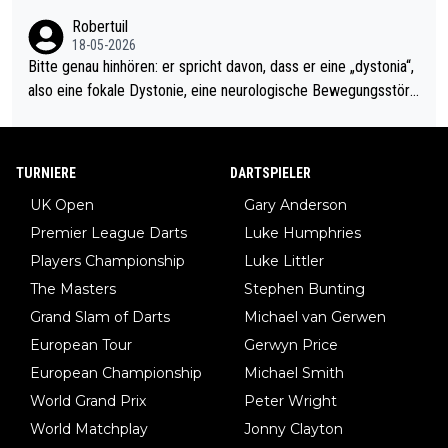
ardo Pietreczko auf Social Media. Hmmmm. Finde den Fehler!
Robertuil
18-05-2026
Bitte genau hinhören: er spricht davon, dass er eine „dystonia“,
also eine fokale Dystonie, eine neurologische Bewegungsstöru
ng, bei der unkontrolliert Bewegungen und Krämpfe erzeugt w
erden, im Arm hat. Und, dass Medikamente ihm helfen! Ich glau
be immer noch, dass sehr viele der Dartits-Fälle fälschlich psy
TURNIERE
DARTSPIELER
chologisiert werden und eigentlich fokale Dystonien sind. Und
UK Open
Gary Anderson
diese könnten teils wirksam behandelt werden! Dafür müsste
Premier League Darts
Luke Humphries
man nur zum Neurologen und nicht zum Mentaltrainer gehen…
Players Championship
Luke Littler
The Masters
Stephen Bunting
Grand Slam of Darts
Michael van Gerwen
European Tour
Gerwyn Price
European Championship
Michael Smith
World Grand Prix
Peter Wright
World Matchplay
Jonny Clayton