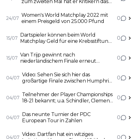
zum zweiten Mal hat er Kritikern das
Maul gestopft“
Women's World Matchplay 2022 mit
0
24/07
einem Preisgeld von 25.000 Pfund
Dartspieler können beim World
0
15/07
Matchplay Geld für eine Krebsstiftung
sammeln
Van Trijp gewinnt nach
0
15/07
niederländischem Finale erneut
Challenge Tour Titel
Video: Sehen Sie sich hier das
0
04/07
großartige Finale zwischen Humphries
und Rodriguez in Trier an
Teilnehmer der Player Championships
0
04/07
18-21 bekannt; u.a. Schindler, Clemens
und Rodriguez dabei
Das neunte Turnier der PDC
0
04/07
European Tour in Zahlen
Video: Dartfan hat ein witziges
0
04/07