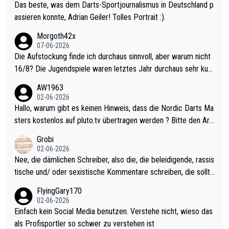
Das beste, was dem Darts-Sportjournalismus in Deutschland p
assieren konnte, Adrian Geiler! Tolles Portrait :).
Morgoth42x
07-06-2026
Die Aufstockung finde ich durchaus sinnvoll, aber warum nicht
16/8? Die Jugendspiele waren letztes Jahr durchaus sehr kurz
weilig und besser anzuschauen, als manch Erwachsenenspiel.
AW1963
Allerdings ist Mitchell Lawrie als Nummer 1 der Welt eh qualifi
02-06-2026
ziert. Somit ändert die automatische Qualifikation des Weltmei
Hallo, warum gibt es keinen Hinweis, dass die Nordic Darts Ma
sters erstmal nichts. Ich denke sie wollen damit für nächstes J
sters kostenlos auf pluto.tv übertragen werden ? Bitte den Arti
ahr vorsorgen, denn da ist er alt genug für die PDC und wird w
kel aktualisieren, danke!
Grobi
ohl wenig WDF Turniere spielen. Dies war bei Archie Self letzt
02-06-2026
es Jahr der Fall. Er musste als amtierender Weltmeister durch
Nee, die dämlichen Schreiber, also die, die beleidigende, rassis
den Qualifier und ich glaube kaum, dass Mitchel sich das (in Ve
tische und/ oder sexistische Kommentare schreiben, die sollte
gas) antun würde, wenn er doch eigentlich die PDC-WM als Zi
n das einfach mal bleiben lassen. Sollten besser mal ihr eigene
FlyingGary170
el hat.
s Leben in den Griff kriegen. Nur eins wundert mich: Luke Little
02-06-2026
r war doch neulich erst derjenige, der über Social Media GvV p
Einfach kein Social Media benutzen. Verstehe nicht, wieso das
rovoziert hat. Und Littlers Mutter schießt öfters mal gegen Ric
als Profisportler so schwer zu verstehen ist