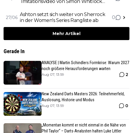
Imitationsvideo von Simon Whitlock
gemacht
Ashton setzt sich weiter von Sherrock
0
27/06
in der Women's Series Rangliste ab
Mehr Artikel
Gerade In
ANALYSE | Martin Schindlers Formkrise: Warum 2027
noch größere Herausforderungen warten
2
Aug 07, 13:59
New Zealand Darts Masters 2026: Teilnehmerfeld,
Auslosung, Historie und Modus
0
Aug 07, 13:59
„Momentan kommt er nicht einmal in die Nähe von
Phil Taylor“ – Darts-Analysten halten Luke Littler