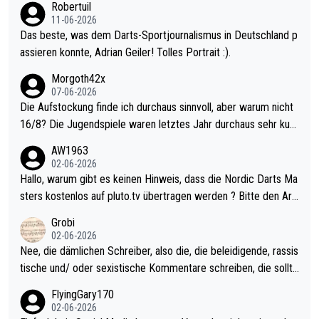
Robertuil
11-06-2026
Das beste, was dem Darts-Sportjournalismus in Deutschland p
assieren konnte, Adrian Geiler! Tolles Portrait :).
Morgoth42x
07-06-2026
Die Aufstockung finde ich durchaus sinnvoll, aber warum nicht
16/8? Die Jugendspiele waren letztes Jahr durchaus sehr kurz
weilig und besser anzuschauen, als manch Erwachsenenspiel.
AW1963
Allerdings ist Mitchell Lawrie als Nummer 1 der Welt eh qualifi
02-06-2026
ziert. Somit ändert die automatische Qualifikation des Weltmei
Hallo, warum gibt es keinen Hinweis, dass die Nordic Darts Ma
sters erstmal nichts. Ich denke sie wollen damit für nächstes J
sters kostenlos auf pluto.tv übertragen werden ? Bitte den Arti
ahr vorsorgen, denn da ist er alt genug für die PDC und wird w
kel aktualisieren, danke!
Grobi
ohl wenig WDF Turniere spielen. Dies war bei Archie Self letzt
02-06-2026
es Jahr der Fall. Er musste als amtierender Weltmeister durch
Nee, die dämlichen Schreiber, also die, die beleidigende, rassis
den Qualifier und ich glaube kaum, dass Mitchel sich das (in Ve
tische und/ oder sexistische Kommentare schreiben, die sollte
gas) antun würde, wenn er doch eigentlich die PDC-WM als Zi
n das einfach mal bleiben lassen. Sollten besser mal ihr eigene
FlyingGary170
el hat.
s Leben in den Griff kriegen. Nur eins wundert mich: Luke Little
02-06-2026