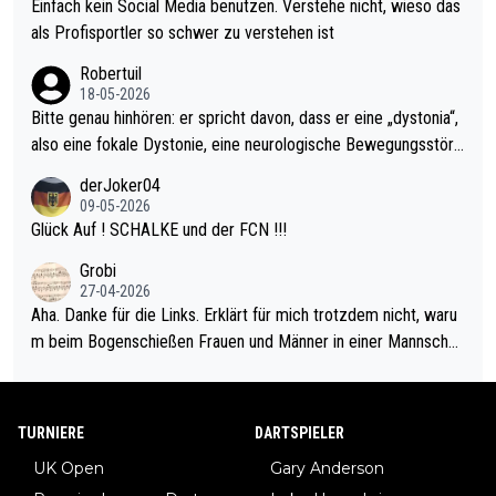
r war doch neulich erst derjenige, der über Social Media GvV p
Einfach kein Social Media benutzen. Verstehe nicht, wieso das
rovoziert hat. Und Littlers Mutter schießt öfters mal gegen Ric
als Profisportler so schwer zu verstehen ist
ardo Pietreczko auf Social Media. Hmmmm. Finde den Fehler!
Robertuil
18-05-2026
Bitte genau hinhören: er spricht davon, dass er eine „dystonia“,
also eine fokale Dystonie, eine neurologische Bewegungsstöru
ng, bei der unkontrolliert Bewegungen und Krämpfe erzeugt w
derJoker04
erden, im Arm hat. Und, dass Medikamente ihm helfen! Ich glau
09-05-2026
be immer noch, dass sehr viele der Dartits-Fälle fälschlich psy
Glück Auf ! SCHALKE und der FCN !!!
chologisiert werden und eigentlich fokale Dystonien sind. Und
Grobi
diese könnten teils wirksam behandelt werden! Dafür müsste
27-04-2026
man nur zum Neurologen und nicht zum Mentaltrainer gehen…
Aha. Danke für die Links. Erklärt für mich trotzdem nicht, waru
m beim Bogenschießen Frauen und Männer in einer Mannschaf
t spielen. Und beim Dressurreiten sind ebenfalls Frauen und Mä
nner in einer Mannschaft und das, obwohl hier auch eine Körpe
rlichkeit vorausgesetzt ist. Gilt sogar bei den olympischen Spie
TURNIERE
DARTSPIELER
len! Der Podcast "Tops Tops Tops" (Folgen 70 und 72) beschä
UK Open
Gary Anderson
ftigt sich ausführlich, sachlich und absolut nachvollziehbar mit