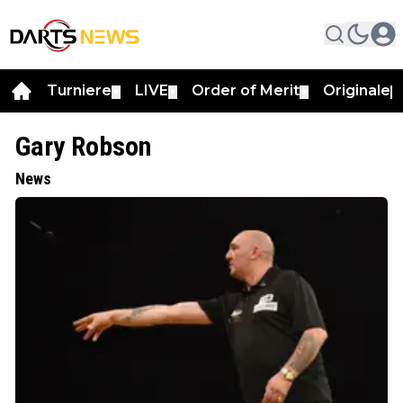
Turniere
LIVE
Order of Merit
Originale
▼
▼
▼
▼
Gary Robson
News