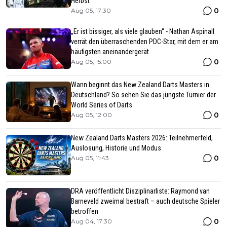
Herbst
0
Aug 05, 17:30
„Er ist bissiger, als viele glauben“ - Nathan Aspinall
verrät den überraschenden PDC-Star, mit dem er am
häufigsten aneinandergerät
0
Aug 05, 15:00
Wann beginnt das New Zealand Darts Masters in
Deutschland? So sehen Sie das jüngste Turnier der
World Series of Darts
0
Aug 05, 12:00
New Zealand Darts Masters 2026: Teilnehmerfeld,
Auslosung, Historie und Modus
0
Aug 05, 11:43
DRA veröffentlicht Disziplinarliste: Raymond van
Barneveld zweimal bestraft – auch deutsche Spieler
betroffen
0
Aug 04, 17:30