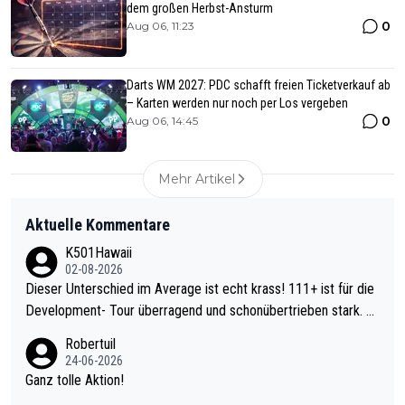
dem großen Herbst-Ansturm
0
Aug 06, 11:23
Darts WM 2027: PDC schafft freien Ticketverkauf ab
– Karten werden nur noch per Los vergeben
0
Aug 06, 14:45
Mehr Artikel
Aktuelle Kommentare
K501Hawaii
02-08-2026
Dieser Unterschied im Average ist echt krass! 111+ ist für die
Development- Tour überragend und schonübertrieben stark. U
nter 60 im Ave dagegen eigentlich schon zu schwach - gerade
Robertuil
mal 40+ erst recht. Da gewinnst keinen Blumentopf - ist ja noc
24-06-2026
h krasser wie ein Pokalspiel eines Kreisligisten vs einem Bund
Ganz tolle Aktion!
esligisten.