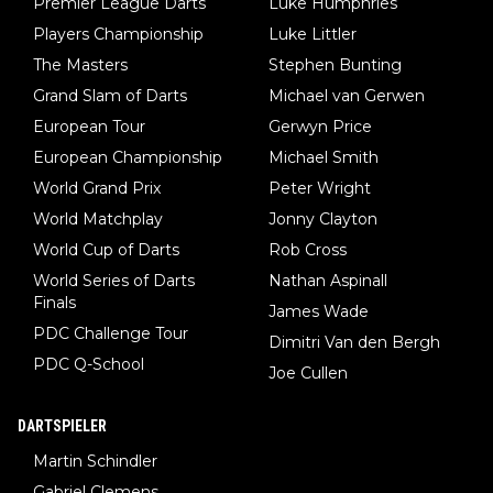
Premier League Darts
Luke Humphries
dem Thema.
Players Championship
Luke Littler
The Masters
Stephen Bunting
Grand Slam of Darts
Michael van Gerwen
European Tour
Gerwyn Price
European Championship
Michael Smith
World Grand Prix
Peter Wright
World Matchplay
Jonny Clayton
World Cup of Darts
Rob Cross
World Series of Darts
Nathan Aspinall
Finals
James Wade
PDC Challenge Tour
Dimitri Van den Bergh
PDC Q-School
Joe Cullen
DARTSPIELER
Martin Schindler
Gabriel Clemens