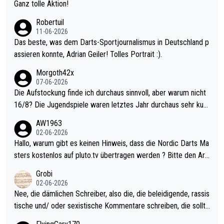
h krasser wie ein Pokalspiel eines Kreisligisten vs einem Bund
Ganz tolle Aktion!
esligisten.
Robertuil
11-06-2026
Das beste, was dem Darts-Sportjournalismus in Deutschland p
assieren konnte, Adrian Geiler! Tolles Portrait :).
Morgoth42x
07-06-2026
Die Aufstockung finde ich durchaus sinnvoll, aber warum nicht
16/8? Die Jugendspiele waren letztes Jahr durchaus sehr kurz
weilig und besser anzuschauen, als manch Erwachsenenspiel.
AW1963
Allerdings ist Mitchell Lawrie als Nummer 1 der Welt eh qualifi
02-06-2026
ziert. Somit ändert die automatische Qualifikation des Weltmei
Hallo, warum gibt es keinen Hinweis, dass die Nordic Darts Ma
sters erstmal nichts. Ich denke sie wollen damit für nächstes J
sters kostenlos auf pluto.tv übertragen werden ? Bitte den Arti
ahr vorsorgen, denn da ist er alt genug für die PDC und wird w
kel aktualisieren, danke!
Grobi
ohl wenig WDF Turniere spielen. Dies war bei Archie Self letzt
02-06-2026
es Jahr der Fall. Er musste als amtierender Weltmeister durch
Nee, die dämlichen Schreiber, also die, die beleidigende, rassis
den Qualifier und ich glaube kaum, dass Mitchel sich das (in Ve
tische und/ oder sexistische Kommentare schreiben, die sollte
gas) antun würde, wenn er doch eigentlich die PDC-WM als Zi
n das einfach mal bleiben lassen. Sollten besser mal ihr eigene