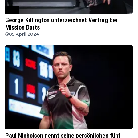
PDC
George Killington unterzeichnet Vertrag bei
Mission Darts
05 April 2024
PDC
Paul Nicholson nennt seine persönlichen fünf