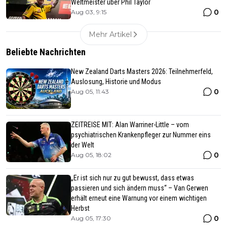
Weltmeister über Phil Taylor
0
Aug 03, 9:15
Mehr Artikel
Beliebte Nachrichten
New Zealand Darts Masters 2026: Teilnehmerfeld,
Auslosung, Historie und Modus
0
Aug 05, 11:43
ZEITREISE MIT: Alan Warriner-Little – vom
psychiatrischen Krankenpfleger zur Nummer eins
der Welt
0
Aug 05, 18:02
„Er ist sich nur zu gut bewusst, dass etwas
passieren und sich ändern muss“ – Van Gerwen
erhält erneut eine Warnung vor einem wichtigen
Herbst
0
Aug 05, 17:30