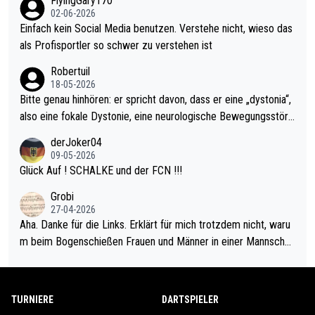
FlyingGary170
el hat.
s Leben in den Griff kriegen. Nur eins wundert mich: Luke Little
02-06-2026
r war doch neulich erst derjenige, der über Social Media GvV p
Einfach kein Social Media benutzen. Verstehe nicht, wieso das
rovoziert hat. Und Littlers Mutter schießt öfters mal gegen Ric
als Profisportler so schwer zu verstehen ist
ardo Pietreczko auf Social Media. Hmmmm. Finde den Fehler!
Robertuil
18-05-2026
Bitte genau hinhören: er spricht davon, dass er eine „dystonia“,
also eine fokale Dystonie, eine neurologische Bewegungsstöru
ng, bei der unkontrolliert Bewegungen und Krämpfe erzeugt w
derJoker04
erden, im Arm hat. Und, dass Medikamente ihm helfen! Ich glau
09-05-2026
be immer noch, dass sehr viele der Dartits-Fälle fälschlich psy
Glück Auf ! SCHALKE und der FCN !!!
chologisiert werden und eigentlich fokale Dystonien sind. Und
Grobi
diese könnten teils wirksam behandelt werden! Dafür müsste
27-04-2026
man nur zum Neurologen und nicht zum Mentaltrainer gehen…
Aha. Danke für die Links. Erklärt für mich trotzdem nicht, waru
m beim Bogenschießen Frauen und Männer in einer Mannschaf
t spielen. Und beim Dressurreiten sind ebenfalls Frauen und Mä
nner in einer Mannschaft und das, obwohl hier auch eine Körpe
rlichkeit vorausgesetzt ist. Gilt sogar bei den olympischen Spie
TURNIERE
DARTSPIELER
len! Der Podcast "Tops Tops Tops" (Folgen 70 und 72) beschä