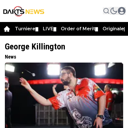
Turniere
LIVE
Order of Merit
Originale
▼
▼
▼
▼
George Killington
News