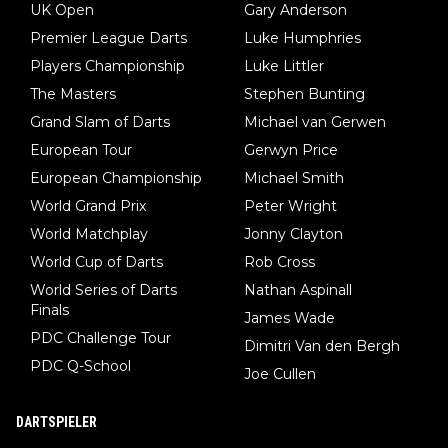
UK Open
Gary Anderson
ftigt sich ausführlich, sachlich und absolut nachvollziehbar mit
Premier League Darts
Luke Humphries
dem Thema.
Players Championship
Luke Littler
The Masters
Stephen Bunting
Grand Slam of Darts
Michael van Gerwen
European Tour
Gerwyn Price
European Championship
Michael Smith
World Grand Prix
Peter Wright
World Matchplay
Jonny Clayton
World Cup of Darts
Rob Cross
World Series of Darts
Nathan Aspinall
Finals
James Wade
PDC Challenge Tour
Dimitri Van den Bergh
PDC Q-School
Joe Cullen
DARTSPIELER