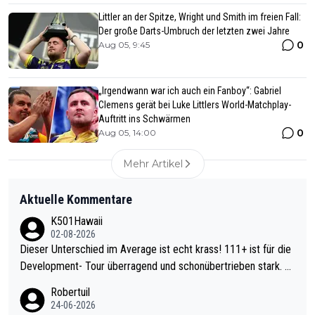
Littler an der Spitze, Wright und Smith im freien Fall:
Der große Darts-Umbruch der letzten zwei Jahre
0
Aug 05, 9:45
„Irgendwann war ich auch ein Fanboy“: Gabriel
Clemens gerät bei Luke Littlers World-Matchplay-
Auftritt ins Schwärmen
0
Aug 05, 14:00
Mehr Artikel
Aktuelle Kommentare
K501Hawaii
02-08-2026
Dieser Unterschied im Average ist echt krass! 111+ ist für die
Development- Tour überragend und schonübertrieben stark. U
nter 60 im Ave dagegen eigentlich schon zu schwach - gerade
Robertuil
mal 40+ erst recht. Da gewinnst keinen Blumentopf - ist ja noc
24-06-2026