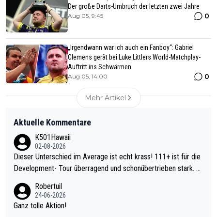
Der große Darts-Umbruch der letzten zwei Jahre
0
Aug 05, 9:45
„Irgendwann war ich auch ein Fanboy“: Gabriel
Clemens gerät bei Luke Littlers World-Matchplay-
Auftritt ins Schwärmen
0
Aug 05, 14:00
Mehr Artikel
Aktuelle Kommentare
K501Hawaii
02-08-2026
Dieser Unterschied im Average ist echt krass! 111+ ist für die
Development- Tour überragend und schonübertrieben stark. U
nter 60 im Ave dagegen eigentlich schon zu schwach - gerade
Robertuil
mal 40+ erst recht. Da gewinnst keinen Blumentopf - ist ja noc
24-06-2026
h krasser wie ein Pokalspiel eines Kreisligisten vs einem Bund
Ganz tolle Aktion!
esligisten.