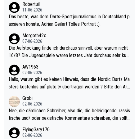
Robertuil
11-06-2026
Das beste, was dem Darts-Sportjournalismus in Deutschland p
assieren konnte, Adrian Geiler! Tolles Portrait :).
Morgoth42x
07-06-2026
Die Aufstockung finde ich durchaus sinnvoll, aber warum nicht
16/8? Die Jugendspiele waren letztes Jahr durchaus sehr kurz
weilig und besser anzuschauen, als manch Erwachsenenspiel.
AW1963
Allerdings ist Mitchell Lawrie als Nummer 1 der Welt eh qualifi
02-06-2026
ziert. Somit ändert die automatische Qualifikation des Weltmei
Hallo, warum gibt es keinen Hinweis, dass die Nordic Darts Ma
sters erstmal nichts. Ich denke sie wollen damit für nächstes J
sters kostenlos auf pluto.tv übertragen werden ? Bitte den Arti
ahr vorsorgen, denn da ist er alt genug für die PDC und wird w
kel aktualisieren, danke!
Grobi
ohl wenig WDF Turniere spielen. Dies war bei Archie Self letzt
02-06-2026
es Jahr der Fall. Er musste als amtierender Weltmeister durch
Nee, die dämlichen Schreiber, also die, die beleidigende, rassis
den Qualifier und ich glaube kaum, dass Mitchel sich das (in Ve
tische und/ oder sexistische Kommentare schreiben, die sollte
gas) antun würde, wenn er doch eigentlich die PDC-WM als Zi
n das einfach mal bleiben lassen. Sollten besser mal ihr eigene
FlyingGary170
el hat.
s Leben in den Griff kriegen. Nur eins wundert mich: Luke Little
02-06-2026