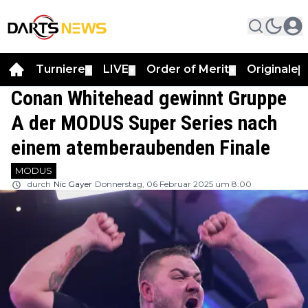
Turniere
LIVE
Order of Merit
Originale
▼
▼
▼
▼
Conan Whitehead gewinnt Gruppe
A der MODUS Super Series nach
einem atemberaubenden Finale
MODUS
durch
Nic Gayer
Donnerstag, 06 Februar 2025 um 8:00