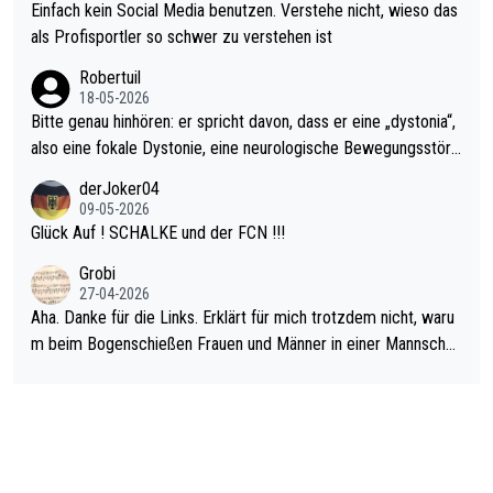
r war doch neulich erst derjenige, der über Social Media GvV p
Einfach kein Social Media benutzen. Verstehe nicht, wieso das
rovoziert hat. Und Littlers Mutter schießt öfters mal gegen Ric
als Profisportler so schwer zu verstehen ist
ardo Pietreczko auf Social Media. Hmmmm. Finde den Fehler!
Robertuil
18-05-2026
Bitte genau hinhören: er spricht davon, dass er eine „dystonia“,
also eine fokale Dystonie, eine neurologische Bewegungsstöru
ng, bei der unkontrolliert Bewegungen und Krämpfe erzeugt w
derJoker04
erden, im Arm hat. Und, dass Medikamente ihm helfen! Ich glau
09-05-2026
be immer noch, dass sehr viele der Dartits-Fälle fälschlich psy
Glück Auf ! SCHALKE und der FCN !!!
chologisiert werden und eigentlich fokale Dystonien sind. Und
Grobi
diese könnten teils wirksam behandelt werden! Dafür müsste
27-04-2026
man nur zum Neurologen und nicht zum Mentaltrainer gehen…
Aha. Danke für die Links. Erklärt für mich trotzdem nicht, waru
m beim Bogenschießen Frauen und Männer in einer Mannschaf
t spielen. Und beim Dressurreiten sind ebenfalls Frauen und Mä
nner in einer Mannschaft und das, obwohl hier auch eine Körpe
rlichkeit vorausgesetzt ist. Gilt sogar bei den olympischen Spie
len! Der Podcast "Tops Tops Tops" (Folgen 70 und 72) beschä
ftigt sich ausführlich, sachlich und absolut nachvollziehbar mit