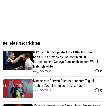
Beliebte Nachrichten
PDC Form Guide Update: Luke Littler lässt die
Konkurrenz hinter sich und dominiert Luke
Humphries und Gerwyn Price nach seinem World-
Matchplay-Titel
0
Aug 08, 15:53
Michael van Gerwen feiert besonderen Tag mit
Tochter Zoë: „Ich bin so stolz auf dich“
0
Aug 08, 13:15
„Es gibt schon ein paar Dinge, die laufen, aber dazu