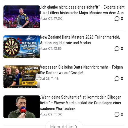
„Ich glaube nicht, dass er es schafft“ – Experte sieht
Luke Littlers historische Major-Mission vor dem Aus
0
Aug 07, 17:30
New Zealand Darts Masters 2026: Teilnehmerfeld,
Auslosung, Historie und Modus
0
Aug 07, 13:59
Verpassen Sie keine Darts-Nachricht mehr – Folgen
Sie Dartsnews auf Google!
0
Jul 25, 11:48
„Wenn deine Schulter tief ist, kommt dein Ellbogen
tiefer“ – Wayne Mardle erklärt die Grundlagen einer
sauberen Wurftechnik
0
Aug 09, 11:00
Mehr Artikel