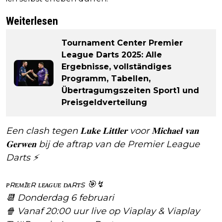
Weiterlesen
Tournament Center Premier
League Darts 2025: Alle
Ergebnisse, vollständiges
Programm, Tabellen,
Übertragumgszeiten Sport1 und
Preisgeldverteilung
Een clash tegen 𝐋𝐮𝐤𝐞 𝐋𝐢𝐭𝐭𝐥𝐞𝐫 voor 𝐌𝐢𝐜𝐡𝐚𝐞𝐥 𝐯𝐚𝐧
𝐆𝐞𝐫𝐰𝐞𝐧 bij de aftrap van de Premier League
Darts ⚡
ᴘʀᴇᴍɪᴇʀ ʟᴇᴀɢᴜᴇ ᴅᴀʀᴛs 🎯↯
📆 Donderdag 6 februari
🍿 Vanaf 20:00 uur live op Viaplay & Viaplay