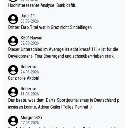
Hochinteressante Analyse. Dank dafür.
Julian11
06-08-2026
Dritter Euro Titel war in Graz nicht Sindelfingen
K501Hawaii
02-08-2026
Dieser Unterschied im Average ist echt krass! 111+ ist für die
Development- Tour überragend und schonübertrieben stark. U
nter 60 im Ave dagegen eigentlich schon zu schwach - gerade
Robertuil
mal 40+ erst recht. Da gewinnst keinen Blumentopf - ist ja noc
24-06-2026
h krasser wie ein Pokalspiel eines Kreisligisten vs einem Bund
Ganz tolle Aktion!
esligisten.
Robertuil
11-06-2026
Das beste, was dem Darts-Sportjournalismus in Deutschland p
assieren konnte, Adrian Geiler! Tolles Portrait :).
Morgoth42x
07-06-2026