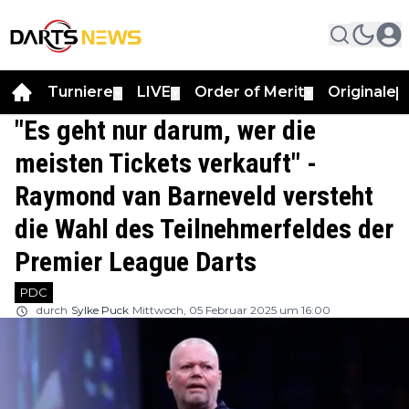
Turniere
LIVE
Order of Merit
Originale
▼
▼
▼
▼
"Es geht nur darum, wer die
meisten Tickets verkauft" -
Raymond van Barneveld versteht
die Wahl des Teilnehmerfeldes der
Premier League Darts
PDC
durch
Sylke Puck
Mittwoch, 05 Februar 2025 um 16:00