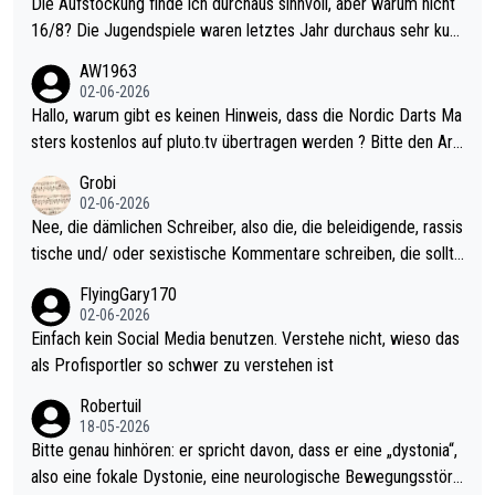
Die Aufstockung finde ich durchaus sinnvoll, aber warum nicht
16/8? Die Jugendspiele waren letztes Jahr durchaus sehr kurz
weilig und besser anzuschauen, als manch Erwachsenenspiel.
AW1963
Allerdings ist Mitchell Lawrie als Nummer 1 der Welt eh qualifi
02-06-2026
ziert. Somit ändert die automatische Qualifikation des Weltmei
Hallo, warum gibt es keinen Hinweis, dass die Nordic Darts Ma
sters erstmal nichts. Ich denke sie wollen damit für nächstes J
sters kostenlos auf pluto.tv übertragen werden ? Bitte den Arti
ahr vorsorgen, denn da ist er alt genug für die PDC und wird w
kel aktualisieren, danke!
Grobi
ohl wenig WDF Turniere spielen. Dies war bei Archie Self letzt
02-06-2026
es Jahr der Fall. Er musste als amtierender Weltmeister durch
Nee, die dämlichen Schreiber, also die, die beleidigende, rassis
den Qualifier und ich glaube kaum, dass Mitchel sich das (in Ve
tische und/ oder sexistische Kommentare schreiben, die sollte
gas) antun würde, wenn er doch eigentlich die PDC-WM als Zi
n das einfach mal bleiben lassen. Sollten besser mal ihr eigene
FlyingGary170
el hat.
s Leben in den Griff kriegen. Nur eins wundert mich: Luke Little
02-06-2026
r war doch neulich erst derjenige, der über Social Media GvV p
Einfach kein Social Media benutzen. Verstehe nicht, wieso das
rovoziert hat. Und Littlers Mutter schießt öfters mal gegen Ric
als Profisportler so schwer zu verstehen ist
ardo Pietreczko auf Social Media. Hmmmm. Finde den Fehler!
Robertuil
18-05-2026
Bitte genau hinhören: er spricht davon, dass er eine „dystonia“,
also eine fokale Dystonie, eine neurologische Bewegungsstöru