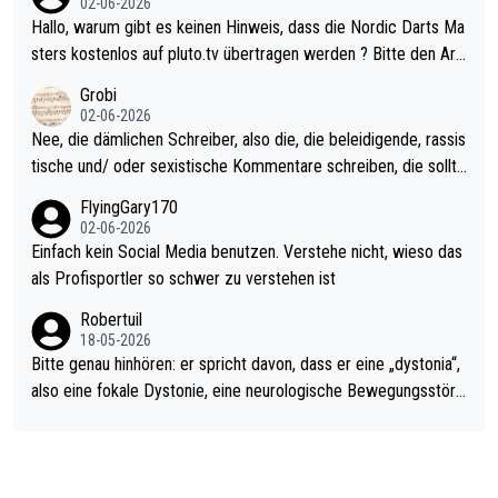
02-06-2026
ziert. Somit ändert die automatische Qualifikation des Weltmei
Hallo, warum gibt es keinen Hinweis, dass die Nordic Darts Ma
sters erstmal nichts. Ich denke sie wollen damit für nächstes J
sters kostenlos auf pluto.tv übertragen werden ? Bitte den Arti
ahr vorsorgen, denn da ist er alt genug für die PDC und wird w
kel aktualisieren, danke!
Grobi
ohl wenig WDF Turniere spielen. Dies war bei Archie Self letzt
02-06-2026
es Jahr der Fall. Er musste als amtierender Weltmeister durch
Nee, die dämlichen Schreiber, also die, die beleidigende, rassis
den Qualifier und ich glaube kaum, dass Mitchel sich das (in Ve
tische und/ oder sexistische Kommentare schreiben, die sollte
gas) antun würde, wenn er doch eigentlich die PDC-WM als Zi
n das einfach mal bleiben lassen. Sollten besser mal ihr eigene
FlyingGary170
el hat.
s Leben in den Griff kriegen. Nur eins wundert mich: Luke Little
02-06-2026
r war doch neulich erst derjenige, der über Social Media GvV p
Einfach kein Social Media benutzen. Verstehe nicht, wieso das
rovoziert hat. Und Littlers Mutter schießt öfters mal gegen Ric
als Profisportler so schwer zu verstehen ist
ardo Pietreczko auf Social Media. Hmmmm. Finde den Fehler!
Robertuil
18-05-2026
Bitte genau hinhören: er spricht davon, dass er eine „dystonia“,
also eine fokale Dystonie, eine neurologische Bewegungsstöru
ng, bei der unkontrolliert Bewegungen und Krämpfe erzeugt w
erden, im Arm hat. Und, dass Medikamente ihm helfen! Ich glau
be immer noch, dass sehr viele der Dartits-Fälle fälschlich psy
chologisiert werden und eigentlich fokale Dystonien sind. Und