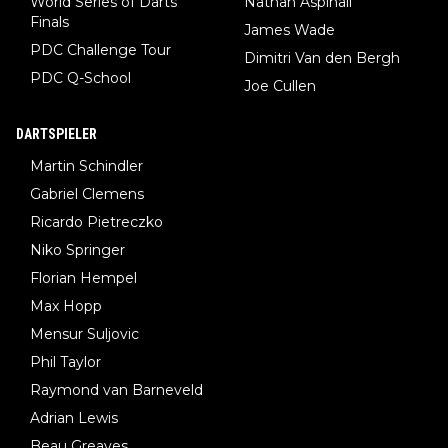
World Series of Darts
Nathan Aspinall
Finals
James Wade
PDC Challenge Tour
Dimitri Van den Bergh
PDC Q-School
Joe Cullen
DARTSPIELER
Martin Schindler
Gabriel Clemens
Ricardo Pietreczko
Niko Springer
Florian Hempel
Max Hopp
Mensur Suljovic
Phil Taylor
Raymond van Barneveld
Adrian Lewis
Beau Greaves