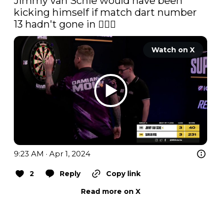
Jimmy van Schie would have been 
kicking himself if match dart number 
13 hadn't gone in 🤦🏻‍♂️ 
Watch on X
9:23 AM · Apr 1, 2024
2
Reply
Copy link
Read more on X