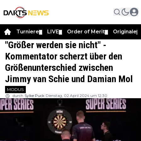
Turniere
LIVE
Order of Merit
Originale
▼
▼
▼
▼
"Größer werden sie nicht" -
Kommentator scherzt über den
Größenunterschied zwischen
Jimmy van Schie und Damian Mol
MODUS
durch
Sylke Puck
Dienstag, 02 April 2024 um 12:30