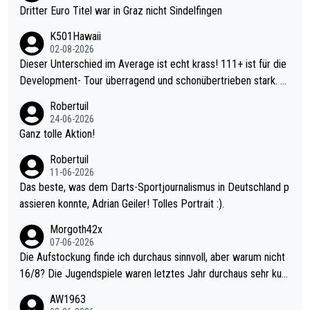
Dritter Euro Titel war in Graz nicht Sindelfingen
K501Hawaii
02-08-2026
Dieser Unterschied im Average ist echt krass! 111+ ist für die
Development- Tour überragend und schonübertrieben stark. U
nter 60 im Ave dagegen eigentlich schon zu schwach - gerade
Robertuil
mal 40+ erst recht. Da gewinnst keinen Blumentopf - ist ja noc
24-06-2026
h krasser wie ein Pokalspiel eines Kreisligisten vs einem Bund
Ganz tolle Aktion!
esligisten.
Robertuil
11-06-2026
Das beste, was dem Darts-Sportjournalismus in Deutschland p
assieren konnte, Adrian Geiler! Tolles Portrait :).
Morgoth42x
07-06-2026
Die Aufstockung finde ich durchaus sinnvoll, aber warum nicht
16/8? Die Jugendspiele waren letztes Jahr durchaus sehr kurz
weilig und besser anzuschauen, als manch Erwachsenenspiel.
AW1963
Allerdings ist Mitchell Lawrie als Nummer 1 der Welt eh qualifi