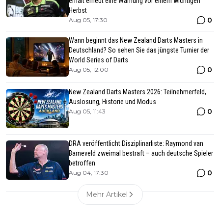
erhält erneut eine Warnung vor einem wichtigen
Herbst
0
Aug 05, 17:30
Wann beginnt das New Zealand Darts Masters in
Deutschland? So sehen Sie das jüngste Turnier der
World Series of Darts
0
Aug 05, 12:00
New Zealand Darts Masters 2026: Teilnehmerfeld,
Auslosung, Historie und Modus
0
Aug 05, 11:43
DRA veröffentlicht Disziplinarliste: Raymond van
Barneveld zweimal bestraft – auch deutsche Spieler
betroffen
0
Aug 04, 17:30
Mehr Artikel