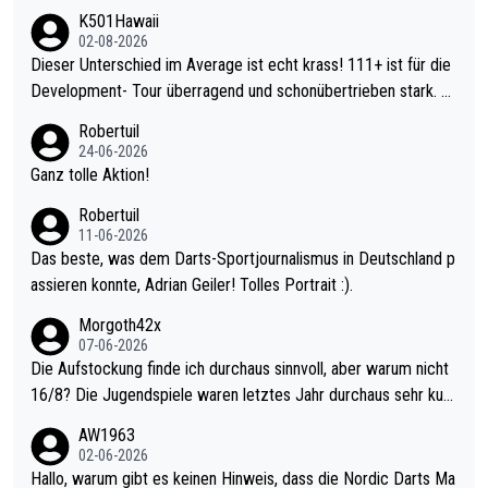
K501Hawaii
02-08-2026
Dieser Unterschied im Average ist echt krass! 111+ ist für die
Development- Tour überragend und schonübertrieben stark. U
nter 60 im Ave dagegen eigentlich schon zu schwach - gerade
Robertuil
mal 40+ erst recht. Da gewinnst keinen Blumentopf - ist ja noc
24-06-2026
h krasser wie ein Pokalspiel eines Kreisligisten vs einem Bund
Ganz tolle Aktion!
esligisten.
Robertuil
11-06-2026
Das beste, was dem Darts-Sportjournalismus in Deutschland p
assieren konnte, Adrian Geiler! Tolles Portrait :).
Morgoth42x
07-06-2026
Die Aufstockung finde ich durchaus sinnvoll, aber warum nicht
16/8? Die Jugendspiele waren letztes Jahr durchaus sehr kurz
weilig und besser anzuschauen, als manch Erwachsenenspiel.
AW1963
Allerdings ist Mitchell Lawrie als Nummer 1 der Welt eh qualifi
02-06-2026
ziert. Somit ändert die automatische Qualifikation des Weltmei
Hallo, warum gibt es keinen Hinweis, dass die Nordic Darts Ma