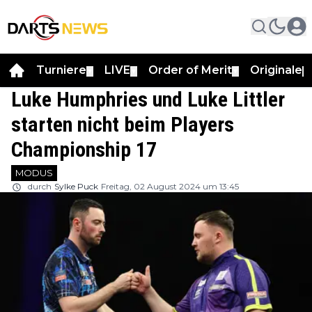
Turniere
LIVE
Order of Merit
Originale
▼
▼
▼
▼
Luke Humphries und Luke Littler
starten nicht beim Players
Championship 17
MODUS
durch
Sylke Puck
Freitag, 02 August 2024 um 13:45