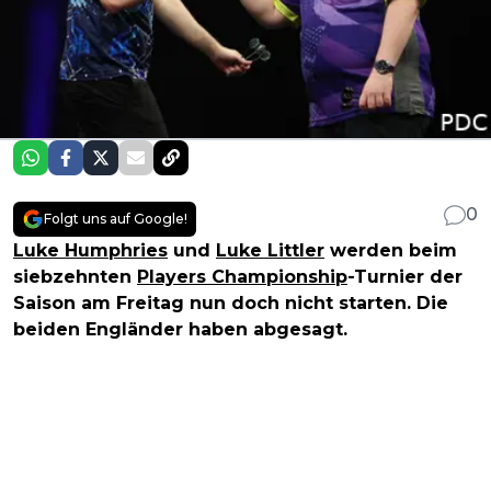
0
Folgt uns auf Google!
Luke Humphries
und
Luke Littler
werden beim
siebzehnten
Players Championship
-Turnier der
Saison am Freitag nun doch nicht starten. Die
beiden Engländer haben abgesagt.