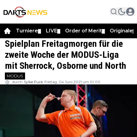
Turniere
LIVE
Order of Merit
Originale
▼
▼
▼
▼
Spielplan Freitagmorgen für die
zweite Woche der MODUS-Liga
mit Sherrock, Osborne und North
MODUS
durch
Sylke Puck
Freitag, 04 Juni 2021 um 10:00