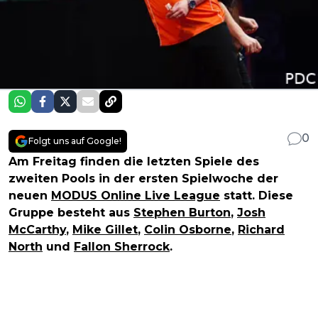
0
Folgt uns auf Google!
Am Freitag finden die letzten Spiele des
zweiten Pools in der ersten Spielwoche der
neuen
MODUS Online Live League
statt. Diese
Gruppe besteht aus
Stephen Burton
,
Josh
McCarthy
,
Mike Gillet
,
Colin Osborne
,
Richard
North
und
Fallon Sherrock
.