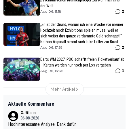
psychiatrischen Krankenpfleger zur Nummer eins
der Welt
0
Aug 06, 11:18
„Er ist der Grund, warum ich eine Woche vor meiner
Hochzeit noch Exhibitions spielen muss, weil er
sich weiter das ganze verdammte Geld schnappt!" –
Nathan Aspinall nimmt sich Luke Littler zur Brust
0
Aug 06, 17:59
Darts WM 2027: PDC schafft freien Ticketverkauf ab
– Karten werden nur noch per Los vergeben
0
Aug 06, 14:45
Mehr Artikel
Aktuelle Kommentare
XJRLion
06-08-2026
Hochinteressante Analyse. Dank dafür.