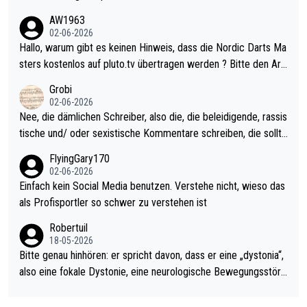
weilig und besser anzuschauen, als manch Erwachsenenspiel.
AW1963
Allerdings ist Mitchell Lawrie als Nummer 1 der Welt eh qualifi
02-06-2026
ziert. Somit ändert die automatische Qualifikation des Weltmei
Hallo, warum gibt es keinen Hinweis, dass die Nordic Darts Ma
sters erstmal nichts. Ich denke sie wollen damit für nächstes J
sters kostenlos auf pluto.tv übertragen werden ? Bitte den Arti
ahr vorsorgen, denn da ist er alt genug für die PDC und wird w
kel aktualisieren, danke!
Grobi
ohl wenig WDF Turniere spielen. Dies war bei Archie Self letzt
02-06-2026
es Jahr der Fall. Er musste als amtierender Weltmeister durch
Nee, die dämlichen Schreiber, also die, die beleidigende, rassis
den Qualifier und ich glaube kaum, dass Mitchel sich das (in Ve
tische und/ oder sexistische Kommentare schreiben, die sollte
gas) antun würde, wenn er doch eigentlich die PDC-WM als Zi
n das einfach mal bleiben lassen. Sollten besser mal ihr eigene
FlyingGary170
el hat.
s Leben in den Griff kriegen. Nur eins wundert mich: Luke Little
02-06-2026
r war doch neulich erst derjenige, der über Social Media GvV p
Einfach kein Social Media benutzen. Verstehe nicht, wieso das
rovoziert hat. Und Littlers Mutter schießt öfters mal gegen Ric
als Profisportler so schwer zu verstehen ist
ardo Pietreczko auf Social Media. Hmmmm. Finde den Fehler!
Robertuil
18-05-2026
Bitte genau hinhören: er spricht davon, dass er eine „dystonia“,
also eine fokale Dystonie, eine neurologische Bewegungsstöru
ng, bei der unkontrolliert Bewegungen und Krämpfe erzeugt w
erden, im Arm hat. Und, dass Medikamente ihm helfen! Ich glau