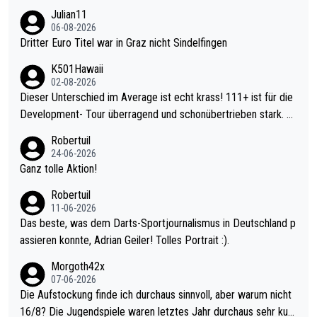
Julian11
06-08-2026
Dritter Euro Titel war in Graz nicht Sindelfingen
K501Hawaii
02-08-2026
Dieser Unterschied im Average ist echt krass! 111+ ist für die
Development- Tour überragend und schonübertrieben stark. U
nter 60 im Ave dagegen eigentlich schon zu schwach - gerade
Robertuil
mal 40+ erst recht. Da gewinnst keinen Blumentopf - ist ja noc
24-06-2026
h krasser wie ein Pokalspiel eines Kreisligisten vs einem Bund
Ganz tolle Aktion!
esligisten.
Robertuil
11-06-2026
Das beste, was dem Darts-Sportjournalismus in Deutschland p
assieren konnte, Adrian Geiler! Tolles Portrait :).
Morgoth42x
07-06-2026
Die Aufstockung finde ich durchaus sinnvoll, aber warum nicht
16/8? Die Jugendspiele waren letztes Jahr durchaus sehr kurz