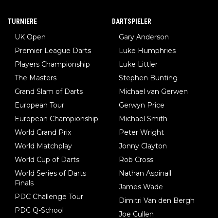
TURNIERE
DARTSPIELER
UK Open
Gary Anderson
Premier League Darts
Luke Humphries
Players Championship
Luke Littler
The Masters
Stephen Bunting
Grand Slam of Darts
Michael van Gerwen
European Tour
Gerwyn Price
European Championship
Michael Smith
World Grand Prix
Peter Wright
World Matchplay
Jonny Clayton
World Cup of Darts
Rob Cross
World Series of Darts
Nathan Aspinall
Finals
James Wade
PDC Challenge Tour
Dimitri Van den Bergh
PDC Q-School
Joe Cullen