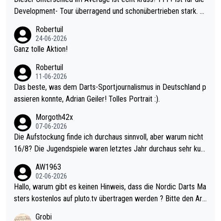
Development- Tour überragend und schonübertrieben stark. U
nter 60 im Ave dagegen eigentlich schon zu schwach - gerade
Robertuil
mal 40+ erst recht. Da gewinnst keinen Blumentopf - ist ja noc
24-06-2026
h krasser wie ein Pokalspiel eines Kreisligisten vs einem Bund
Ganz tolle Aktion!
esligisten.
Robertuil
11-06-2026
Das beste, was dem Darts-Sportjournalismus in Deutschland p
assieren konnte, Adrian Geiler! Tolles Portrait :).
Morgoth42x
07-06-2026
Die Aufstockung finde ich durchaus sinnvoll, aber warum nicht
16/8? Die Jugendspiele waren letztes Jahr durchaus sehr kurz
weilig und besser anzuschauen, als manch Erwachsenenspiel.
AW1963
Allerdings ist Mitchell Lawrie als Nummer 1 der Welt eh qualifi
02-06-2026
ziert. Somit ändert die automatische Qualifikation des Weltmei
Hallo, warum gibt es keinen Hinweis, dass die Nordic Darts Ma
sters erstmal nichts. Ich denke sie wollen damit für nächstes J
sters kostenlos auf pluto.tv übertragen werden ? Bitte den Arti
ahr vorsorgen, denn da ist er alt genug für die PDC und wird w
kel aktualisieren, danke!
Grobi
ohl wenig WDF Turniere spielen. Dies war bei Archie Self letzt