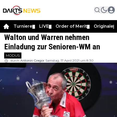
Turniere
LIVE
Order of Merit
Originale
▼
▼
▼
▼
Walton und Warren nehmen
Einladung zur Senioren-WM an
MODUS
durch
Antonin Gregor
Samstag, 17 April 2021 um 8:30