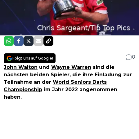
0
Folgt uns auf Google!
John Walton
und
Wayne Warren
sind die
nächsten beiden Spieler, die ihre Einladung zur
Teilnahme an der
World Seniors Darts
Championship
im Jahr 2022 angenommen
haben.