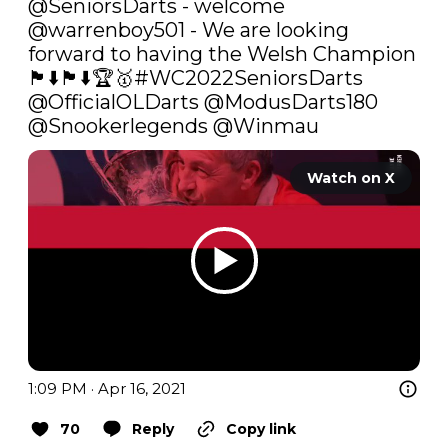
@SeniorsDarts
 - welcome 
@warrenboy501
 - We are looking 
forward to having the Welsh Champion 
🏴󠁧󠁢󠁷󠁬󠁳󠁿⬇️🏴󠁧󠁢󠁷󠁬󠁳󠁿⬇️🏆🥇
#WC2022SeniorsDarts
@OfficialOLDarts
@ModusDarts180
@Snookerlegends
@Winmau
Watch on X
1:09 PM · Apr 16, 2021
70
Reply
Copy link