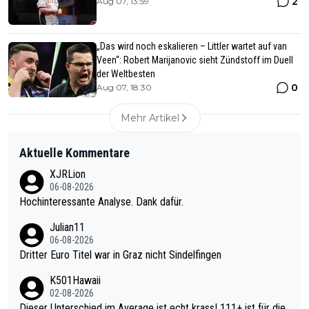
2
Aug 07, 13:59
„Das wird noch eskalieren – Littler wartet auf van
Veen“: Robert Marijanovic sieht Zündstoff im Duell
der Weltbesten
0
Aug 07, 18:30
Mehr Artikel
Aktuelle Kommentare
XJRLion
06-08-2026
Hochinteressante Analyse. Dank dafür.
Julian11
06-08-2026
Dritter Euro Titel war in Graz nicht Sindelfingen
K501Hawaii
02-08-2026
Dieser Unterschied im Average ist echt krass! 111+ ist für die