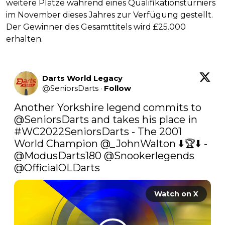
weitere Plätze während eines Qualifikationsturniers
im November dieses Jahres zur Verfügung gestellt.
Der Gewinner des Gesamttitels wird £25.000
erhalten.
Darts World Legacy
@
SeniorsDarts
·
Follow
Another Yorkshire legend commits to 
@SeniorsDarts
 and takes his place in 
#WC2022SeniorsDarts
 - The 2001 
World Champion 
@_JohnWalton
 ⬇️🏆⬇️ - 
@ModusDarts180
@Snookerlegends
@OfficialOLDarts
Watch on X